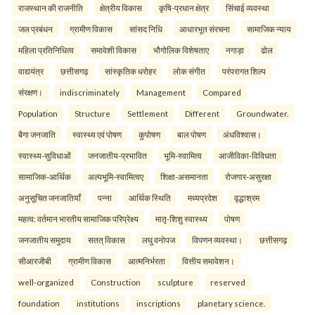
राजस्थान की राजनीति
क्षेत्रीय विकास
कृषि-प्रधान क्षेत्र
सिंचाई व्यवस्था
जल प्रबंधन
ग्रामीण विकास
सांसद निधि
आधारभूत संरचना
सामाजिक न्याय
महिला प्रतिनिधित्व
समावेशी विकास
भौगोलिक विशेषताए
नगाड़ा
ढोल
वाद्ययंत्र
छत्तीसगढ़
सांस्कृतिक धरोहर
लोक संगीत
परंपरागत शिल्प
संरक्षण।
indiscriminately
Management
Compared
Population
Structure
Settlement
Different
Groundwater.
बैगा जनजाति
स्वास्थ्य एवं पोषण
कुपोषण
बाल पोषण
अंधविश्वास।
स्वास्थ्य-सुविधाओं
जनजातीय-प्रभावित
भूमि-स्वामित्व
आजीविका-विविधता
सामाजिक-आर्थिक
अल्पभूमि-स्वामित्वए
शिक्षा-असमानता
रोजगार-असुरक्षा
अनुसूचित जनजातियाँ
पन्ना
आर्थिक स्थिति
मध्यप्रदेश
वृद्धाश्रम
महत्व: वर्तमान भारतीय सामाजिक परिप्रेक्ष्य
मातृ-शिशु स्वास्थ्य
पोषण
जनजातीय समुदाय
सतत् विकास
लघु वनोपज
विपणन व्यवस्था।
छत्तीसगढ़
सीआरजीबी
ग्रामीण विकास
आत्मनिर्भरता
वित्तीय समावेशन।
well-organized
Construction
sculpture
reserved
foundation
institutions
inscriptions
planetary science.