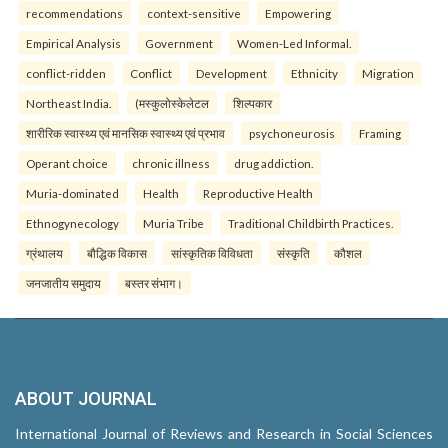
recommendations
context-sensitive
Empowering
Empirical Analysis
Government
Women-Led Informal.
conflict-ridden
Conflict
Development
Ethnicity
Migration
Northeast India.
(मस्कुलोस्केलेटल
शिल्पकार
शारीरिक स्वास्थ्य एवं मानसिक स्वास्थ्य एवं प्रभाव
psychoneurosis
Framing
Operant choice
chronic illness
drug addiction.
Muria-dominated
Health
Reproductive Health
Ethnogynecology
Muria Tribe
Traditional Childbirth Practices.
ग्रंथालय
बौद्धिक विकास
सांस्कृतिक विविधता
संस्कृति
कौशल
जनजातीय समुदाय
बस्तर संभाग।
ABOUT JOURNAL
International Journal of Reviews and Research in Social Sciences