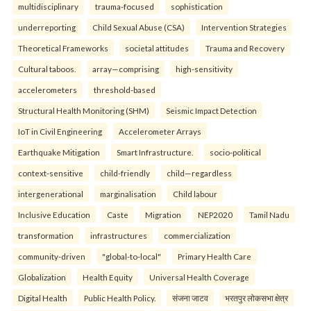
multidisciplinary
trauma-focused
sophistication
underreporting
Child Sexual Abuse (CSA)
Intervention Strategies
Theoretical Frameworks
societal attitudes
Trauma and Recovery
Cultural taboos.
array—comprising
high-sensitivity
accelerometers
threshold-based
Structural Health Monitoring (SHM)
Seismic Impact Detection
IoT in Civil Engineering
Accelerometer Arrays
Earthquake Mitigation
Smart Infrastructure.
socio-political
context-sensitive
child-friendly
child—regardless
intergenerational
marginalisation
Child labour
Inclusive Education
Caste
Migration
NEP2020
Tamil Nadu
transformation
infrastructures
commercialization
community-driven
"global-to-local"
Primary Health Care
Globalization
Health Equity
Universal Health Coverage
Digital Health
Public Health Policy.
संजना जाटव
भरतपुर लोकसभा क्षेत्र