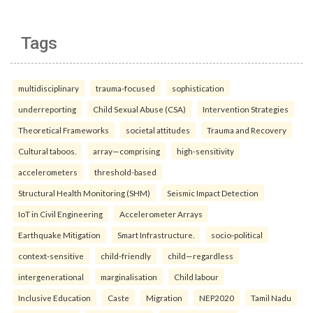
Tags
multidisciplinary
trauma-focused
sophistication
underreporting
Child Sexual Abuse (CSA)
Intervention Strategies
Theoretical Frameworks
societal attitudes
Trauma and Recovery
Cultural taboos.
array—comprising
high-sensitivity
accelerometers
threshold-based
Structural Health Monitoring (SHM)
Seismic Impact Detection
IoT in Civil Engineering
Accelerometer Arrays
Earthquake Mitigation
Smart Infrastructure.
socio-political
context-sensitive
child-friendly
child—regardless
intergenerational
marginalisation
Child labour
Inclusive Education
Caste
Migration
NEP2020
Tamil Nadu