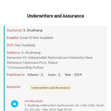
Underwriters and Assurance
Author(s):
S. Shubhang
Email(s):
Email ID Not Available
DOI:
Not Available
Address:
S. Shubhang
Semester-VI, Hidayatullah National Law University, Near
Abhanpur, Uperwara Post, Raipur
*Corresponding Author
Published In:
Volume -
2
, Issue -
1
, Year -
2014
Keywords:
Underwriters and Assurance
Cite this article:
S. Shubhang. Underwriters and Assurance. Int. J. Rev. & Res. Social
Sci. 2(1): Jan. – Mar. 2014; Page 38-42.