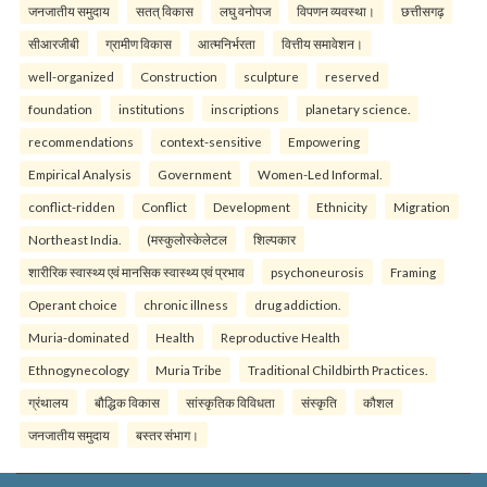
जनजातीय समुदाय
सतत् विकास
लघु वनोपज
विपणन व्यवस्था।
छत्तीसगढ़
सीआरजीबी
ग्रामीण विकास
आत्मनिर्भरता
वित्तीय समावेशन।
well-organized
Construction
sculpture
reserved
foundation
institutions
inscriptions
planetary science.
recommendations
context-sensitive
Empowering
Empirical Analysis
Government
Women-Led Informal.
conflict-ridden
Conflict
Development
Ethnicity
Migration
Northeast India.
(मस्कुलोस्केलेटल
शिल्पकार
शारीरिक स्वास्थ्य एवं मानसिक स्वास्थ्य एवं प्रभाव
psychoneurosis
Framing
Operant choice
chronic illness
drug addiction.
Muria-dominated
Health
Reproductive Health
Ethnogynecology
Muria Tribe
Traditional Childbirth Practices.
ग्रंथालय
बौद्धिक विकास
सांस्कृतिक विविधता
संस्कृति
कौशल
जनजातीय समुदाय
बस्तर संभाग।