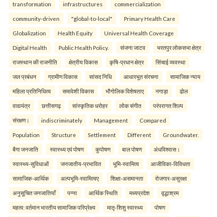
transformation
infrastructures
commercialization
community-driven
"global-to-local"
Primary Health Care
Globalization
Health Equity
Universal Health Coverage
Digital Health
Public Health Policy.
संजना जाटव
भरतपुर लोकसभा क्षेत्र
राजस्थान की राजनीति
क्षेत्रीय विकास
कृषि-प्रधान क्षेत्र
सिंचाई व्यवस्था
जल प्रबंधन
ग्रामीण विकास
सांसद निधि
आधारभूत संरचना
सामाजिक न्याय
महिला प्रतिनिधित्व
समावेशी विकास
भौगोलिक विशेषताए
नगाड़ा
ढोल
वाद्ययंत्र
छत्तीसगढ़
सांस्कृतिक धरोहर
लोक संगीत
परंपरागत शिल्प
संरक्षण।
indiscriminately
Management
Compared
Population
Structure
Settlement
Different
Groundwater.
बैगा जनजाति
स्वास्थ्य एवं पोषण
कुपोषण
बाल पोषण
अंधविश्वास।
स्वास्थ्य-सुविधाओं
जनजातीय-प्रभावित
भूमि-स्वामित्व
आजीविका-विविधता
सामाजिक-आर्थिक
अल्पभूमि-स्वामित्वए
शिक्षा-असमानता
रोजगार-असुरक्षा
अनुसूचित जनजातियाँ
पन्ना
आर्थिक स्थिति
मध्यप्रदेश
वृद्धाश्रम
महत्व: वर्तमान भारतीय सामाजिक परिप्रेक्ष्य
मातृ-शिशु स्वास्थ्य
पोषण