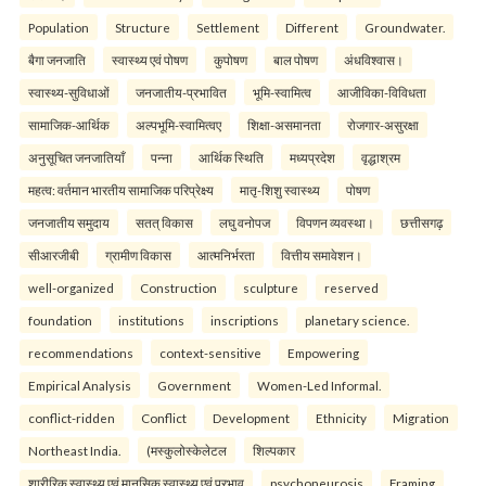
Population
Structure
Settlement
Different
Groundwater.
बैगा जनजाति
स्वास्थ्य एवं पोषण
कुपोषण
बाल पोषण
अंधविश्वास।
स्वास्थ्य-सुविधाओं
जनजातीय-प्रभावित
भूमि-स्वामित्व
आजीविका-विविधता
सामाजिक-आर्थिक
अल्पभूमि-स्वामित्वए
शिक्षा-असमानता
रोजगार-असुरक्षा
अनुसूचित जनजातियाँ
पन्ना
आर्थिक स्थिति
मध्यप्रदेश
वृद्धाश्रम
महत्व: वर्तमान भारतीय सामाजिक परिप्रेक्ष्य
मातृ-शिशु स्वास्थ्य
पोषण
जनजातीय समुदाय
सतत् विकास
लघु वनोपज
विपणन व्यवस्था।
छत्तीसगढ़
सीआरजीबी
ग्रामीण विकास
आत्मनिर्भरता
वित्तीय समावेशन।
well-organized
Construction
sculpture
reserved
foundation
institutions
inscriptions
planetary science.
recommendations
context-sensitive
Empowering
Empirical Analysis
Government
Women-Led Informal.
conflict-ridden
Conflict
Development
Ethnicity
Migration
Northeast India.
(मस्कुलोस्केलेटल
शिल्पकार
शारीरिक स्वास्थ्य एवं मानसिक स्वास्थ्य एवं प्रभाव
psychoneurosis
Framing