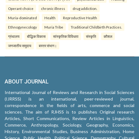
Operant choice
chronic illness
drug addiction.
Muria-dominated
Health
Reproductive Health
Ethnogynecology
Muria Tribe
Traditional Childbirth Practices.
ग्रंथालय
बौद्धिक विकास
सांस्कृतिक विविधता
संस्कृति
कौशल
जनजातीय समुदाय
बस्तर संभाग।
ABOUT JOURNAL
International Journal of Reviews and Research in Social Sciences
(IJRRSS) is an international, peer-reviewed journal,
correspondence in the fields of arts, commerce and social
sciences. The aim of RJHSS is to publishes Original research
Articles, Short Communications, Review Articles in Linguistics,
Commerce, Anthropology, Sociology, Geography, Economics,
History, Environmental Studies, Business Administration, Home
Science, Public Health, Political Science, Demography, Cultural