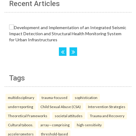
Recent Articles
Tags
multidisciplinary
trauma-focused
sophistication
underreporting
Child Sexual Abuse (CSA)
Intervention Strategies
Theoretical Frameworks
societal attitudes
Trauma and Recovery
Cultural taboos.
array—comprising
high-sensitivity
accelerometers
threshold-based