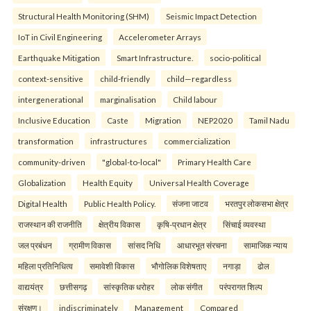
Structural Health Monitoring (SHM)
Seismic Impact Detection
IoT in Civil Engineering
Accelerometer Arrays
Earthquake Mitigation
Smart Infrastructure.
socio-political
context-sensitive
child-friendly
child—regardless
intergenerational
marginalisation
Child labour
Inclusive Education
Caste
Migration
NEP2020
Tamil Nadu
transformation
infrastructures
commercialization
community-driven
"global-to-local"
Primary Health Care
Globalization
Health Equity
Universal Health Coverage
Digital Health
Public Health Policy.
संजना जाटव
भरतपुर लोकसभा क्षेत्र
राजस्थान की राजनीति
क्षेत्रीय विकास
कृषि-प्रधान क्षेत्र
सिंचाई व्यवस्था
जल प्रबंधन
ग्रामीण विकास
सांसद निधि
आधारभूत संरचना
सामाजिक न्याय
महिला प्रतिनिधित्व
समावेशी विकास
भौगोलिक विशेषताए
नगाड़ा
ढोल
वाद्ययंत्र
छत्तीसगढ़
सांस्कृतिक धरोहर
लोक संगीत
परंपरागत शिल्प
संरक्षण।
indiscriminately
Management
Compared