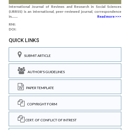
International Journal of Reviews and Research in Social Sciences
(IJRRSS) is an international, peer-reviewed journal, correspondence
in.......
Read more >>>
RNI:
DOI:
QUICK LINKS
SUBMIT ARTICLE
AUTHOR'S GUIDELINES
PAPER TEMPLATE
COPYRIGHT FORM
CERT. OF CONFLICT OF INTREST