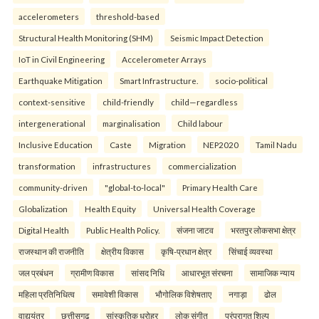
accelerometers
threshold-based
Structural Health Monitoring (SHM)
Seismic Impact Detection
IoT in Civil Engineering
Accelerometer Arrays
Earthquake Mitigation
Smart Infrastructure.
socio-political
context-sensitive
child-friendly
child—regardless
intergenerational
marginalisation
Child labour
Inclusive Education
Caste
Migration
NEP2020
Tamil Nadu
transformation
infrastructures
commercialization
community-driven
"global-to-local"
Primary Health Care
Globalization
Health Equity
Universal Health Coverage
Digital Health
Public Health Policy.
संजना जाटव
भरतपुर लोकसभा क्षेत्र
राजस्थान की राजनीति
क्षेत्रीय विकास
कृषि-प्रधान क्षेत्र
सिंचाई व्यवस्था
जल प्रबंधन
ग्रामीण विकास
सांसद निधि
आधारभूत संरचना
सामाजिक न्याय
महिला प्रतिनिधित्व
समावेशी विकास
भौगोलिक विशेषताए
नगाड़ा
ढोल
वाद्ययंत्र
छत्तीसगढ़
सांस्कृतिक धरोहर
लोक संगीत
परंपरागत शिल्प