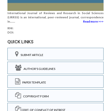
International Journal of Reviews and Research in Social Sciences
(IJRRSS) is an international, peer-reviewed journal, correspondence
in.......
Read more >>>
RNI:
DOI:
QUICK LINKS
SUBMIT ARTICLE
AUTHOR'S GUIDELINES
PAPER TEMPLATE
COPYRIGHT FORM
CERT. OF CONFLICT OF INTREST