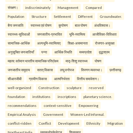
संरक्षण।
indiscriminately
Management
Compared
Population
Structure
Settlement
Different
Groundwater.
बैगा जनजाति
स्वास्थ्य एवं पोषण
कुपोषण
बाल पोषण
अंधविश्वास।
स्वास्थ्य-सुविधाओं
जनजातीय-प्रभावित
भूमि-स्वामित्व
आजीविका-विविधता
सामाजिक-आर्थिक
अल्पभूमि-स्वामित्वए
शिक्षा-असमानता
रोजगार-असुरक्षा
अनुसूचित जनजातियाँ
पन्ना
आर्थिक स्थिति
मध्यप्रदेश
वृद्धाश्रम
महत्व: वर्तमान भारतीय सामाजिक परिप्रेक्ष्य
मातृ-शिशु स्वास्थ्य
पोषण
जनजातीय समुदाय
सतत् विकास
लघु वनोपज
विपणन व्यवस्था।
छत्तीसगढ़
सीआरजीबी
ग्रामीण विकास
आत्मनिर्भरता
वित्तीय समावेशन।
well-organized
Construction
sculpture
reserved
foundation
institutions
inscriptions
planetary science.
recommendations
context-sensitive
Empowering
Empirical Analysis
Government
Women-Led Informal.
conflict-ridden
Conflict
Development
Ethnicity
Migration
Northeast India.
(मस्कुलोस्केलेटल
शिल्पकार