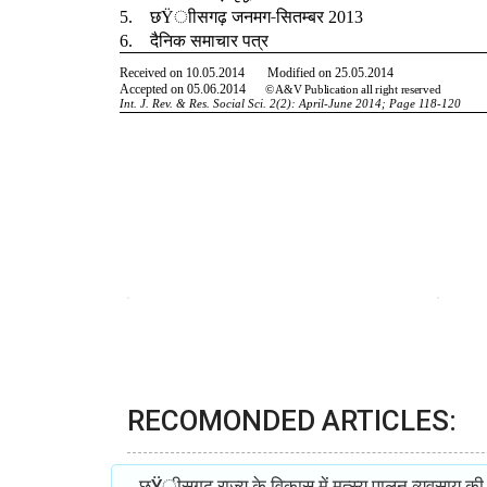
RECOMONDED ARTICLES:
छŸीसगढ़ राज्य के विकास में मत्स्य पालन व्यवसाय की