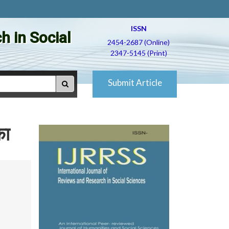
ISSN
h in Social
2454-2687 (Online)
2347-5145 (Print)
Submit Article
का