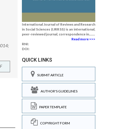
International Journal of Reviews and Research
in Social Sciences (IJRRSS) is an international,
peer-reviewed journal, correspondence in.......
Read more >>>
RNI:
 2014;
DOI:
QUICK LINKS
F
SUBMIT ARTICLE
AUTHOR'S GUIDELINES
PAPER TEMPLATE
COPYRIGHT FORM