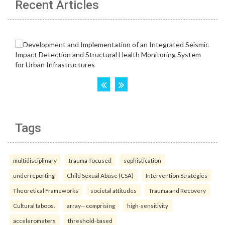
Recent Articles
Tags
multidisciplinary
trauma-focused
sophistication
underreporting
Child Sexual Abuse (CSA)
Intervention Strategies
Theoretical Frameworks
societal attitudes
Trauma and Recovery
Cultural taboos.
array—comprising
high-sensitivity
accelerometers
threshold-based