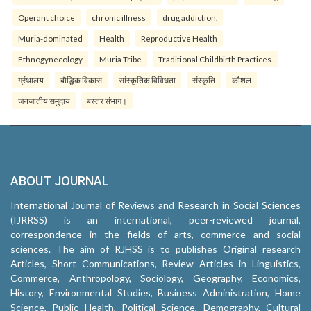
Operant choice
chronic illness
drug addiction.
Muria-dominated
Health
Reproductive Health
Ethnogynecology
Muria Tribe
Traditional Childbirth Practices.
ग्रंथालय
बौद्धिक विकास
सांस्कृतिक विविधता
संस्कृति
कौशल
जनजातीय समुदाय
बस्तर संभाग।
ABOUT JOURNAL
International Journal of Reviews and Research in Social Sciences
(IJRRSS) is an international, peer-reviewed journal,
correspondence in the fields of arts, commerce and social
sciences. The aim of RJHSS is to publishes Original research
Articles, Short Communications, Review Articles in Linguistics,
Commerce, Anthropology, Sociology, Geography, Economics,
History, Environmental Studies, Business Administration, Home
Science, Public Health, Political Science, Demography, Cultural