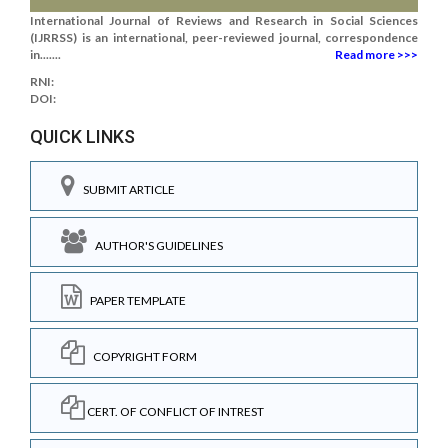
International Journal of Reviews and Research in Social Sciences
(IJRRSS) is an international, peer-reviewed journal, correspondence
in.......
Read more >>>
RNI:
DOI:
QUICK LINKS
SUBMIT ARTICLE
AUTHOR'S GUIDELINES
PAPER TEMPLATE
COPYRIGHT FORM
CERT. OF CONFLICT OF INTREST