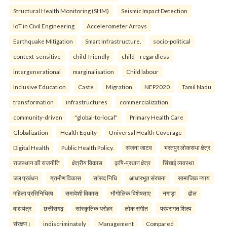
Structural Health Monitoring (SHM)
Seismic Impact Detection
IoT in Civil Engineering
Accelerometer Arrays
Earthquake Mitigation
Smart Infrastructure.
socio-political
context-sensitive
child-friendly
child—regardless
intergenerational
marginalisation
Child labour
Inclusive Education
Caste
Migration
NEP2020
Tamil Nadu
transformation
infrastructures
commercialization
community-driven
"global-to-local"
Primary Health Care
Globalization
Health Equity
Universal Health Coverage
Digital Health
Public Health Policy.
संजना जाटव
भरतपुर लोकसभा क्षेत्र
राजस्थान की राजनीति
क्षेत्रीय विकास
कृषि-प्रधान क्षेत्र
सिंचाई व्यवस्था
जल प्रबंधन
ग्रामीण विकास
सांसद निधि
आधारभूत संरचना
सामाजिक न्याय
महिला प्रतिनिधित्व
समावेशी विकास
भौगोलिक विशेषताए
नगाड़ा
ढोल
वाद्ययंत्र
छत्तीसगढ़
सांस्कृतिक धरोहर
लोक संगीत
परंपरागत शिल्प
संरक्षण।
indiscriminately
Management
Compared