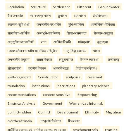
Population
Structure
Settlement
Different
Groundwater.
बैगा जनजाति
स्वास्थ्य एवं पोषण
कुपोषण
बाल पोषण
अंधविश्वास।
स्वास्थ्य-सुविधाओं
जनजातीय-प्रभावित
भूमि-स्वामित्व
आजीविका-विविधता
सामाजिक-आर्थिक
अल्पभूमि-स्वामित्वए
शिक्षा-असमानता
रोजगार-असुरक्षा
अनुसूचित जनजातियाँ
पन्ना
आर्थिक स्थिति
मध्यप्रदेश
वृद्धाश्रम
महत्व: वर्तमान भारतीय सामाजिक परिप्रेक्ष्य
मातृ-शिशु स्वास्थ्य
पोषण
जनजातीय समुदाय
सतत् विकास
लघु वनोपज
विपणन व्यवस्था।
छत्तीसगढ़
सीआरजीबी
ग्रामीण विकास
आत्मनिर्भरता
वित्तीय समावेशन।
well-organized
Construction
sculpture
reserved
foundation
institutions
inscriptions
planetary science.
recommendations
context-sensitive
Empowering
Empirical Analysis
Government
Women-Led Informal.
conflict-ridden
Conflict
Development
Ethnicity
Migration
Northeast India.
(मस्कुलोस्केलेटल
शिल्पकार
शारीरिक स्वास्थ्य एवं मानसिक स्वास्थ्य एवं प्रभाव
psychoneurosis
Framing