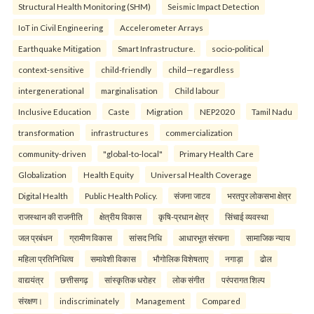
Structural Health Monitoring (SHM)
Seismic Impact Detection
IoT in Civil Engineering
Accelerometer Arrays
Earthquake Mitigation
Smart Infrastructure.
socio-political
context-sensitive
child-friendly
child—regardless
intergenerational
marginalisation
Child labour
Inclusive Education
Caste
Migration
NEP2020
Tamil Nadu
transformation
infrastructures
commercialization
community-driven
"global-to-local"
Primary Health Care
Globalization
Health Equity
Universal Health Coverage
Digital Health
Public Health Policy.
संजना जाटव
भरतपुर लोकसभा क्षेत्र
राजस्थान की राजनीति
क्षेत्रीय विकास
कृषि-प्रधान क्षेत्र
सिंचाई व्यवस्था
जल प्रबंधन
ग्रामीण विकास
सांसद निधि
आधारभूत संरचना
सामाजिक न्याय
महिला प्रतिनिधित्व
समावेशी विकास
भौगोलिक विशेषताए
नगाड़ा
ढोल
वाद्ययंत्र
छत्तीसगढ़
सांस्कृतिक धरोहर
लोक संगीत
परंपरागत शिल्प
संरक्षण।
indiscriminately
Management
Compared