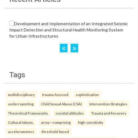
Tags
multidisciplinary
trauma-focused
sophistication
underreporting
Child Sexual Abuse (CSA)
Intervention Strategies
Theoretical Frameworks
societal attitudes
Trauma and Recovery
Cultural taboos.
array—comprising
high-sensitivity
accelerometers
threshold-based