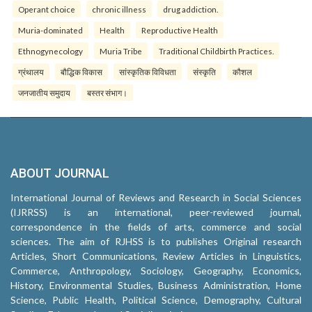
Operant choice
chronic illness
drug addiction.
Muria-dominated
Health
Reproductive Health
Ethnogynecology
Muria Tribe
Traditional Childbirth Practices.
ग्रंथालय
बौद्धिक विकास
सांस्कृतिक विविधता
संस्कृति
कौशल
जनजातीय समुदाय
बस्तर संभाग।
ABOUT JOURNAL
International Journal of Reviews and Research in Social Sciences
(IJRRSS) is an international, peer-reviewed journal,
correspondence in the fields of arts, commerce and social
sciences. The aim of RJHSS is to publishes Original research
Articles, Short Communications, Review Articles in Linguistics,
Commerce, Anthropology, Sociology, Geography, Economics,
History, Environmental Studies, Business Administration, Home
Science, Public Health, Political Science, Demography, Cultural