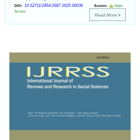
10.52711/2454-2687.2025.00036
DOI:
Access:
Open
Access
Read More