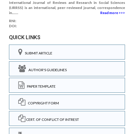
International Journal of Reviews and Research in Social Sciences
(IJRRSS) is an international, peer-reviewed journal, correspondence
in.......
Read more >>>
RNI:
DOI:
QUICK LINKS
SUBMIT ARTICLE
AUTHOR'S GUIDELINES
PAPER TEMPLATE
COPYRIGHT FORM
CERT. OF CONFLICT OF INTREST