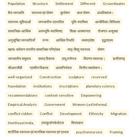
Population
Structure
Settlement
Different
Groundwater.
बैगा जनजाति
स्वास्थ्य एवं पोषण
कुपोषण
बाल पोषण
अंधविश्वास।
स्वास्थ्य-सुविधाओं
जनजातीय-प्रभावित
भूमि-स्वामित्व
आजीविका-विविधता
सामाजिक-आर्थिक
अल्पभूमि-स्वामित्वए
शिक्षा-असमानता
रोजगार-असुरक्षा
अनुसूचित जनजातियाँ
पन्ना
आर्थिक स्थिति
मध्यप्रदेश
वृद्धाश्रम
महत्व: वर्तमान भारतीय सामाजिक परिप्रेक्ष्य
मातृ-शिशु स्वास्थ्य
पोषण
जनजातीय समुदाय
सतत् विकास
लघु वनोपज
विपणन व्यवस्था।
छत्तीसगढ़
सीआरजीबी
ग्रामीण विकास
आत्मनिर्भरता
वित्तीय समावेशन।
well-organized
Construction
sculpture
reserved
foundation
institutions
inscriptions
planetary science.
recommendations
context-sensitive
Empowering
Empirical Analysis
Government
Women-Led Informal.
conflict-ridden
Conflict
Development
Ethnicity
Migration
Northeast India.
(मस्कुलोस्केलेटल
शिल्पकार
शारीरिक स्वास्थ्य एवं मानसिक स्वास्थ्य एवं प्रभाव
psychoneurosis
Framing