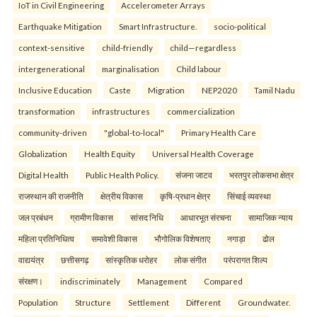
IoT in Civil Engineering
Accelerometer Arrays
Earthquake Mitigation
Smart Infrastructure.
socio-political
context-sensitive
child-friendly
child—regardless
intergenerational
marginalisation
Child labour
Inclusive Education
Caste
Migration
NEP2020
Tamil Nadu
transformation
infrastructures
commercialization
community-driven
"global-to-local"
Primary Health Care
Globalization
Health Equity
Universal Health Coverage
Digital Health
Public Health Policy.
संजना जाटव
भरतपुर लोकसभा क्षेत्र
राजस्थान की राजनीति
क्षेत्रीय विकास
कृषि-प्रधान क्षेत्र
सिंचाई व्यवस्था
जल प्रबंधन
ग्रामीण विकास
सांसद निधि
आधारभूत संरचना
सामाजिक न्याय
महिला प्रतिनिधित्व
समावेशी विकास
भौगोलिक विशेषताए
नगाड़ा
ढोल
वाद्ययंत्र
छत्तीसगढ़
सांस्कृतिक धरोहर
लोक संगीत
परंपरागत शिल्प
संरक्षण।
indiscriminately
Management
Compared
Population
Structure
Settlement
Different
Groundwater.