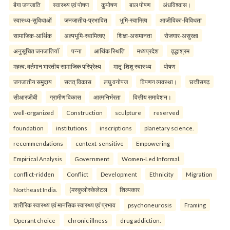
बैगा जनजाति
स्वास्थ्य एवं पोषण
कुपोषण
बाल पोषण
अंधविश्वास।
स्वास्थ्य-सुविधाओं
जनजातीय-प्रभावित
भूमि-स्वामित्व
आजीविका-विविधता
सामाजिक-आर्थिक
अल्पभूमि-स्वामित्वए
शिक्षा-असमानता
रोजगार-असुरक्षा
अनुसूचित जनजातियाँ
पन्ना
आर्थिक स्थिति
मध्यप्रदेश
वृद्धाश्रम
महत्व: वर्तमान भारतीय सामाजिक परिप्रेक्ष्य
मातृ-शिशु स्वास्थ्य
पोषण
जनजातीय समुदाय
सतत् विकास
लघु वनोपज
विपणन व्यवस्था।
छत्तीसगढ़
सीआरजीबी
ग्रामीण विकास
आत्मनिर्भरता
वित्तीय समावेशन।
well-organized
Construction
sculpture
reserved
foundation
institutions
inscriptions
planetary science.
recommendations
context-sensitive
Empowering
Empirical Analysis
Government
Women-Led Informal.
conflict-ridden
Conflict
Development
Ethnicity
Migration
Northeast India.
(मस्कुलोस्केलेटल
शिल्पकार
शारीरिक स्वास्थ्य एवं मानसिक स्वास्थ्य एवं प्रभाव
psychoneurosis
Framing
Operant choice
chronic illness
drug addiction.