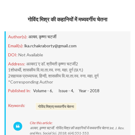
गोविंद मिश्र की कहानियों में मध्यवर्गीय चेतना
Author(s):
अल्का
,
कृष्णा चटर्जी
Email(s):
lka.rchakraborty@gmail.com
DOI:
Not Available
Address:
अल्का1’ए डाॅ. श्रीमती कृष्णा चटर्जी2
1शोधार्थी, शासकीय वि.या.ता.स्व. स्ना. महा. दुर्ग (छ.ग.)
2सहायक प्राध्यापक, हिन्दी, शासकीय वि.या.ता.स्व. स्ना. महा. दुर्ग
*Corresponding Author
Published In:
Volume -
6
, Issue -
4
, Year -
2018
Keywords:
गोविंद मिश्रए मध्यवर्गीय चेतना
Cite this article:
अल्का, कृष्णा चटर्जी. गोविंद मिश्र की कहानियों में मध्यवर्गीय चेतना.Int. J. Rev.
and Res. Social Sci. 2018; 6(4):551-553.