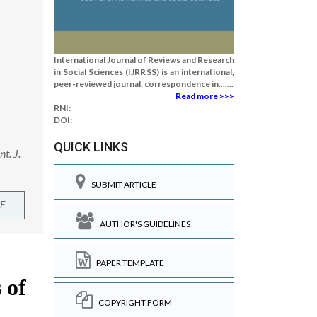
International Journal of Reviews and Research
in Social Sciences (IJRRSS) is an international,
peer-reviewed journal, correspondence in.......
Read more >>>
RNI:
DOI:
QUICK LINKS
t. J.
SUBMIT ARTICLE
F
AUTHOR'S GUIDELINES
PAPER TEMPLATE
COPYRIGHT FORM