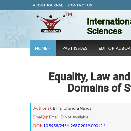
ABOUT JOURNAL
CONTACT US
Internation
Sciences
HOME
PAST ISSUES
EDITORIAL BO
Equality, Law and
Domains of St
Author(s):
Bimal Chandra Nanda
Email(s):
Email ID Not Available
DOI:
10.5958/2454-2687.2019.00012.1