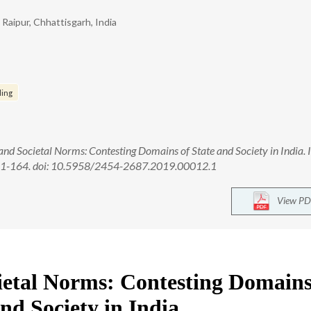
Raipur, Chhattisgarh, India
ling
d Societal Norms: Contesting Domains of State and Society in India. In
):161-164. doi: 10.5958/2454-2687.2019.00012.1
View PD