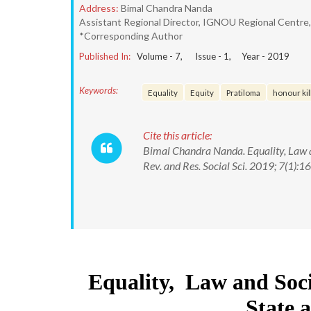
Address:
Bimal Chandra Nanda
Assistant Regional Director, IGNOU Regional Centre, 
*Corresponding Author
Published In:
Volume -
7
, Issue -
1
, Year -
2019
Keywords:
Equality
Equity
Pratiloma
honour kil
Cite this article:
Bimal Chandra Nanda. Equality, Law an
Rev. and Res. Social Sci. 2019; 7(1