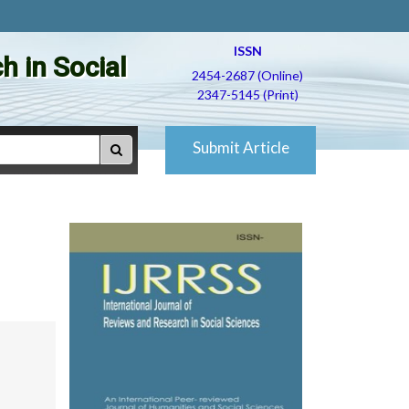
ISSN
h in Social
2454-2687 (Online)
2347-5145 (Print)
Submit Article