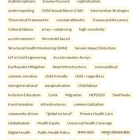
multidisciplinary
trauma-focused
sophistication
underreporting
Child Sexual Abuse (CSA)
Intervention Strategies
Theoretical Frameworks
societal attitudes
Trauma and Recovery
Cultural taboos.
array—comprising
high-sensitivity
accelerometers
threshold-based
Structural Health Monitoring (SHM)
Seismic Impact Detection
IoT in Civil Engineering
Accelerometer Arrays
Earthquake Mitigation
Smart Infrastructure.
socio-political
context-sensitive
child-friendly
child—regardless
intergenerational
marginalisation
Child labour
Inclusive Education
Caste
Migration
NEP2020
Tamil Nadu
transformation
infrastructures
commercialization
community-driven
"global-to-local"
Primary Health Care
Globalization
Health Equity
Universal Health Coverage
Digital Health
Public Health Policy.
संजना जाटव
भरतपुर लोकसभा क्षेत्र