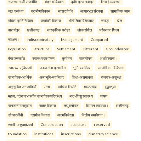
राजस्थान की राजनीति
क्षेत्रीय विकास
कृषि-प्रधान क्षेत्र
सिंचाई व्यवस्था
जल प्रबंधन
ग्रामीण विकास
सांसद निधि
आधारभूत संरचना
सामाजिक न्याय
महिला प्रतिनिधित्व
समावेशी विकास
भौगोलिक विशेषताए
नगाड़ा
ढोल
वाद्ययंत्र
छत्तीसगढ़
सांस्कृतिक धरोहर
लोक संगीत
परंपरागत शिल्प
संरक्षण।
indiscriminately
Management
Compared
Population
Structure
Settlement
Different
Groundwater.
बैगा जनजाति
स्वास्थ्य एवं पोषण
कुपोषण
बाल पोषण
अंधविश्वास।
स्वास्थ्य-सुविधाओं
जनजातीय-प्रभावित
भूमि-स्वामित्व
आजीविका-विविधता
सामाजिक-आर्थिक
अल्पभूमि-स्वामित्वए
शिक्षा-असमानता
रोजगार-असुरक्षा
अनुसूचित जनजातियाँ
पन्ना
आर्थिक स्थिति
मध्यप्रदेश
वृद्धाश्रम
महत्व: वर्तमान भारतीय सामाजिक परिप्रेक्ष्य
मातृ-शिशु स्वास्थ्य
पोषण
जनजातीय समुदाय
सतत् विकास
लघु वनोपज
विपणन व्यवस्था।
छत्तीसगढ़
सीआरजीबी
ग्रामीण विकास
आत्मनिर्भरता
वित्तीय समावेशन।
well-organized
Construction
sculpture
reserved
foundation
institutions
inscriptions
planetary science.