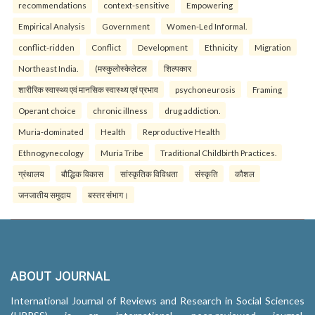
recommendations
context-sensitive
Empowering
Empirical Analysis
Government
Women-Led Informal.
conflict-ridden
Conflict
Development
Ethnicity
Migration
Northeast India.
(मस्कुलोस्केलेटल
शिल्पकार
शारीरिक स्वास्थ्य एवं मानसिक स्वास्थ्य एवं प्रभाव
psychoneurosis
Framing
Operant choice
chronic illness
drug addiction.
Muria-dominated
Health
Reproductive Health
Ethnogynecology
Muria Tribe
Traditional Childbirth Practices.
ग्रंथालय
बौद्धिक विकास
सांस्कृतिक विविधता
संस्कृति
कौशल
जनजातीय समुदाय
बस्तर संभाग।
ABOUT JOURNAL
International Journal of Reviews and Research in Social Sciences