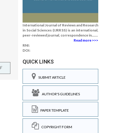
International Journal of Reviews and Research
in Social Sciences (IJRRSS) is an international,
peer-reviewed journal, correspondence in.......
Read more >>>
RNI:
DOI:
QUICK LINKS
F
SUBMIT ARTICLE
AUTHOR'S GUIDELINES
PAPER TEMPLATE
COPYRIGHT FORM