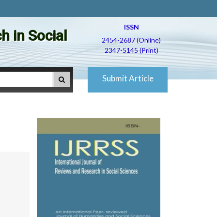
ISSN
h in Social
2454-2687 (Online)
2347-5145 (Print)
Submit Article