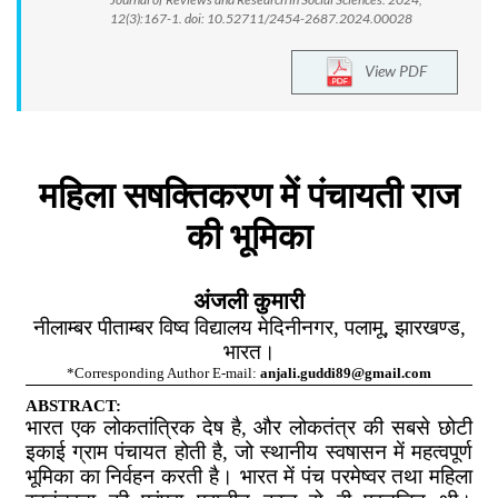
12(3):167-1. doi: 10.52711/2454-2687.2024.00028
View PDF