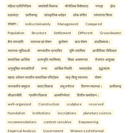
महिला प्रतिनिधित्व
समावेशी विकास
भौगोलिक विशेषताए
नगाड़ा
ढोल
वाद्ययंत्र
छत्तीसगढ़
सांस्कृतिक धरोहर
लोक संगीत
परंपरागत शिल्प
संरक्षण।
indiscriminately
Management
Compared
Population
Structure
Settlement
Different
Groundwater.
बैगा जनजाति
स्वास्थ्य एवं पोषण
कुपोषण
बाल पोषण
अंधविश्वास।
स्वास्थ्य-सुविधाओं
जनजातीय-प्रभावित
भूमि-स्वामित्व
आजीविका-विविधता
सामाजिक-आर्थिक
अल्पभूमि-स्वामित्वए
शिक्षा-असमानता
रोजगार-असुरक्षा
अनुसूचित जनजातियाँ
पन्ना
आर्थिक स्थिति
मध्यप्रदेश
वृद्धाश्रम
महत्व: वर्तमान भारतीय सामाजिक परिप्रेक्ष्य
मातृ-शिशु स्वास्थ्य
पोषण
जनजातीय समुदाय
सतत् विकास
लघु वनोपज
विपणन व्यवस्था।
छत्तीसगढ़
सीआरजीबी
ग्रामीण विकास
आत्मनिर्भरता
वित्तीय समावेशन।
well-organized
Construction
sculpture
reserved
foundation
institutions
inscriptions
planetary science.
recommendations
context-sensitive
Empowering
Empirical Analysis
Government
Women-Led Informal.