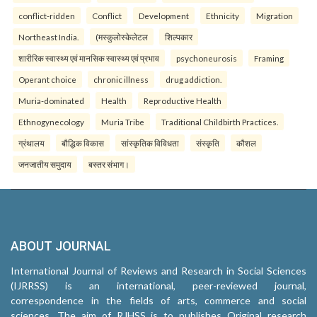
conflict-ridden
Conflict
Development
Ethnicity
Migration
Northeast India.
(मस्कुलोस्केलेटल
शिल्पकार
शारीरिक स्वास्थ्य एवं मानसिक स्वास्थ्य एवं प्रभाव
psychoneurosis
Framing
Operant choice
chronic illness
drug addiction.
Muria-dominated
Health
Reproductive Health
Ethnogynecology
Muria Tribe
Traditional Childbirth Practices.
ग्रंथालय
बौद्धिक विकास
सांस्कृतिक विविधता
संस्कृति
कौशल
जनजातीय समुदाय
बस्तर संभाग।
ABOUT JOURNAL
International Journal of Reviews and Research in Social Sciences
(IJRRSS) is an international, peer-reviewed journal,
correspondence in the fields of arts, commerce and social
sciences. The aim of RJHSS is to publishes Original research