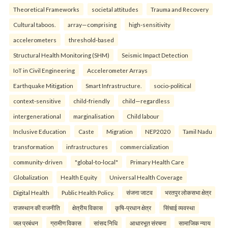
Theoretical Frameworks
societal attitudes
Trauma and Recovery
Cultural taboos.
array—comprising
high-sensitivity
accelerometers
threshold-based
Structural Health Monitoring (SHM)
Seismic Impact Detection
IoT in Civil Engineering
Accelerometer Arrays
Earthquake Mitigation
Smart Infrastructure.
socio-political
context-sensitive
child-friendly
child—regardless
intergenerational
marginalisation
Child labour
Inclusive Education
Caste
Migration
NEP2020
Tamil Nadu
transformation
infrastructures
commercialization
community-driven
"global-to-local"
Primary Health Care
Globalization
Health Equity
Universal Health Coverage
Digital Health
Public Health Policy.
संजना जाटव
भरतपुर लोकसभा क्षेत्र
राजस्थान की राजनीति
क्षेत्रीय विकास
कृषि-प्रधान क्षेत्र
सिंचाई व्यवस्था
जल प्रबंधन
ग्रामीण विकास
सांसद निधि
आधारभूत संरचना
सामाजिक न्याय