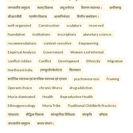
जनजातीय समुदाय
सतत् विकास
लघु वनोपज
विपणन व्यवस्था।
छत्तीसगढ़
सीआरजीबी
ग्रामीण विकास
आत्मनिर्भरता
वित्तीय समावेशन।
well-organized
Construction
sculpture
reserved
foundation
institutions
inscriptions
planetary science.
recommendations
context-sensitive
Empowering
Empirical Analysis
Government
Women-Led Informal.
conflict-ridden
Conflict
Development
Ethnicity
Migration
Northeast India.
(मस्कुलोस्केलेटल
शिल्पकार
शारीरिक स्वास्थ्य एवं मानसिक स्वास्थ्य एवं प्रभाव
psychoneurosis
Framing
Operant choice
chronic illness
drug addiction.
Muria-dominated
Health
Reproductive Health
Ethnogynecology
Muria Tribe
Traditional Childbirth Practices.
ग्रंथालय
बौद्धिक विकास
सांस्कृतिक विविधता
संस्कृति
कौशल
जनजातीय समुदाय
बस्तर संभाग।