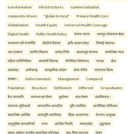
transformation
infrastructures
commercialization
community-driven
"global-to-local"
Primary Health Care
Globalization
Health Equity
Universal Health Coverage
Digital Health
Public Health Policy.
संजना जाटव
भरतपुर लोकसभा क्षेत्र
राजस्थान की राजनीति
क्षेत्रीय विकास
कृषि-प्रधान क्षेत्र
सिंचाई व्यवस्था
जल प्रबंधन
ग्रामीण विकास
सांसद निधि
आधारभूत संरचना
सामाजिक न्याय
महिला प्रतिनिधित्व
समावेशी विकास
भौगोलिक विशेषताए
नगाड़ा
ढोल
वाद्ययंत्र
छत्तीसगढ़
सांस्कृतिक धरोहर
लोक संगीत
परंपरागत शिल्प
संरक्षण।
indiscriminately
Management
Compared
Population
Structure
Settlement
Different
Groundwater.
बैगा जनजाति
स्वास्थ्य एवं पोषण
कुपोषण
बाल पोषण
अंधविश्वास।
स्वास्थ्य-सुविधाओं
जनजातीय-प्रभावित
भूमि-स्वामित्व
आजीविका-विविधता
सामाजिक-आर्थिक
अल्पभूमि-स्वामित्वए
शिक्षा-असमानता
रोजगार-असुरक्षा
अनुसूचित जनजातियाँ
पन्ना
आर्थिक स्थिति
मध्यप्रदेश
वृद्धाश्रम
महत्व: वर्तमान भारतीय सामाजिक परिप्रेक्ष्य
मातृ-शिशु स्वास्थ्य
पोषण