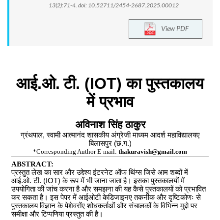
13(2):71-4. doi: 10.52711/2454-2687.2025.00012
View PDF