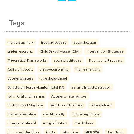
Tags
multidisciplinary
trauma-focused
sophistication
underreporting
Child Sexual Abuse (CSA)
Intervention Strategies
Theoretical Frameworks
societal attitudes
Trauma and Recovery
Cultural taboos.
array—comprising
high-sensitivity
accelerometers
threshold-based
Structural Health Monitoring (SHM)
Seismic Impact Detection
IoT in Civil Engineering
Accelerometer Arrays
Earthquake Mitigation
Smart Infrastructure.
socio-political
context-sensitive
child-friendly
child—regardless
intergenerational
marginalisation
Child labour
Inclusive Education
Caste
Migration
NEP2020
Tamil Nadu