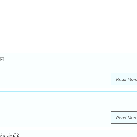
चय
Read Mor
Read Mor
संदर्भ में