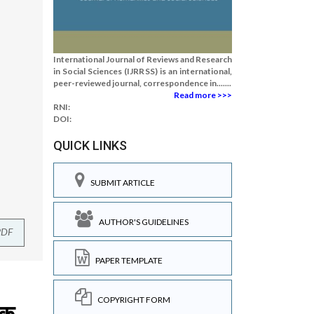
International Journal of Reviews and Research
in Social Sciences (IJRRSS) is an international,
peer-reviewed journal, correspondence in.......
Read more >>>
RNI:
DOI:
QUICK LINKS
SUBMIT ARTICLE
AUTHOR'S GUIDELINES
PDF
PAPER TEMPLATE
COPYRIGHT FORM