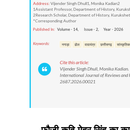
Address:
Vijender Singh Dhull1, Monika Kadian2
1Assistant Professor, Department of History, Kuruksh
2Research Scholar, Department of History, Kurukshetr
*Corresponding Author
Published In:
Volume -
14
, Issue -
2
, Year -
2026
Keywords:
नगाड़ा
ढोल
वाद्ययंत्र
छत्तीसगढ़
सांस्कृति
Cite this article:
Vijender Singh Dhull, Monika Kadian. फ
International Journal of Reviews and
2687.2026.00021