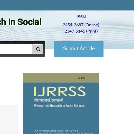
ISSN
h in Social
2454-2687 (Online)
2347-5145 (Print)
Submit Article