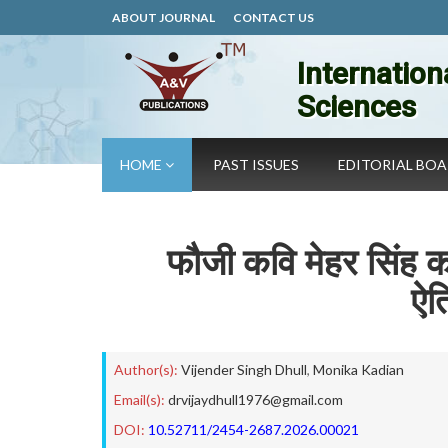
ABOUT JOURNAL
CONTACT US
Internation
Sciences
HOME
PAST ISSUES
EDITORIAL BO
फौजी कवि मेहर सिंह क
ऐत
Author(s):
Vijender Singh Dhull
,
Monika Kadian
Email(s):
drvijaydhull1976@gmail.com
DOI:
10.52711/2454-2687.2026.00021