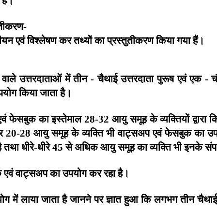
ुतीकरण
-
ीयन
एवं
विश्लेषण
कर
तथ्यों
का
प्रस्तुतीकरण
किया
गया
हैं।
वाले
उत्तरदाताओं
में
तीन
चैथाई
उत्तरदाता
पुरूष
एवं
एक
च
-
-
पयोग
किया
जाता
है।
एवं
फेसबुक
का
इस्तेमाल
आयु
समूह
के
व्यक्तियों
द्वारा
क
28-32
र
आयु
समूह
के
व्यक्ति
भी
वाट्सअप
एवं
फेसबुक
का
उप
20-28
ै
तथा
धीरे
धीरे
से
अधिक
आयु
समूह
का
व्यक्ति
भी
इनके
संप
-
45
क
एवं
वाट्सअप
का
उपयोग
कर
रहा
है।
ोग
में
लाया
जाता
है
जानने
पर
ज्ञात
हुआ
कि
लगभग
तीन
चैथा