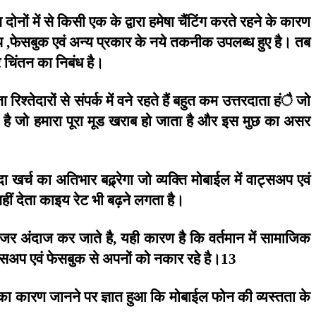
ि
दोनों
में
से
किसी
एक
के
द्वारा
हमेषा
चैंटिंग
करते
रहने
के
कारण
प
फेसबुक
एवं
अन्य
प्रकार
के
नये
तकनीक
उपलब्ध
हुए
है।
तब
,
र
चिंतन
का
निबंध
है।
ता
रिश्तेदारों
से
संपर्क
में
वने
रहते
हैं
बहुत
कम
उत्तरदाता
हंै
जो
है
जो
हमारा
पूरा
मूड
खराब
हो
जाता
है
और
इस
मुछ
का
असर
दा
खर्च
का
अतिभार
बढ़्रेगा
जो
व्यक्ति
मोबाईल
में
वाट्सअप
एवं
हीं
देता
काइय
रेट
भी
बढ़ने
लगता
है।
जर
अंदाज
कर
जाते
है
यही
कारण
है
कि
वर्तमान
में
सामाजिक
,
्सअप
एवं
फेसबुक
से
अपनों
को
नकार
रहे
है।
13
का
कारण
जानने
पर
ज्ञात
हुआ
कि
मोबाईल
फोन
की
व्यस्तता
के