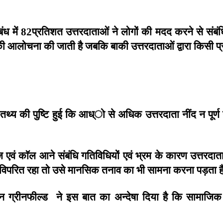
बंध
में
प्रतिशत
उत्तरदाताओं
ने
लोगों
की
मदद
करने
से
संबं
82
ी
आलोचना
की
जाती
है
जबकि
बाकी
उत्तरदाताओं
द्वारा
किसी
प
तथ्य
की
पुष्टि
हुई
कि
आध्ो
से
अधिक
उत्तरदाता
नींद
न
पूर्ण
ज
एवं
काॅल
आने
संबंधि
गतिविधियों
एवं
भ्रम
के
कारण
उत्तरदात
विपरित
रहा
तो
उसे
मानसिक
तनाव
का
भी
सामना
करना
पड़ता
ह
ान
ग्रीनफील्ड
ने
इस
बात
का
अन्देषा
दिया
है
कि
सामाजिक