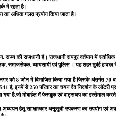
र्क
में
रहता
है।
या
का
अधिक
गलत
प्रयोग
किया
जाता
है।
ग
राज्य
की
राजधानी
हैं।
राजधानी
रायपुर
वर्तमान
में
सर्वाधिक
.
्षक
समाजसेवक
व्यायसायी
एवं
पुलिस
।
यह
शहर
मुबंई
हावङा
,
,
नगर
को
जोन
में
विभाजित
किया
गया
है
जिसके
अंतर्गत
वा
8
70
है
इनमें
से
परिवार
का
चयन
दैव
निदर्शन
के
लाॅटरी
प्
541
,
250
ा
गया
है
जो
मोबाईल
में
फेसबुक
एवं
वाट्सअप
का
इस्तेमाल
करते
,
त
अध्ययन
हेतु
सााक्षात्कार
अनुसूची
उपकरण
का
उपयोग
एवं
अव
है।