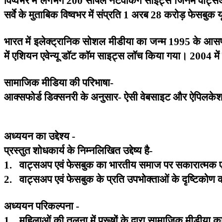
200
सर्वे
के
मुताबिक
विष्वभर
में
संप्रति
अरब
करोड़
फेसबुक
य
1
28
भारत
में
इलेक्ट्रानिक
सोशल
मीडीया
का
जन्म
के
आसप
1995
में
एशियन
एवेन्यू
डाॅट
काॅम
साइट्स
लाॅच
किया
गया।
में
2004
सामाजिक
मीडिया
की
परिभाषा
-
आक्सफोर्ड
डिक्सनरी
के
अनुसार
ऐसी
वेबसाइट
और
ऐपिलके
-
अध्ययन
का
उद्देश्य
-
प्रस्तुत
शोधकार्य
के
निम्नलिखित
उद्देष्य
है
-
वाट्सअप
एवं
फेसबुक
का
भारतीय
समाज
पर
सकारात्मक
1.
वाट्सअप
एवं
फेसबुक
के
प्रति
उपभोक्ताओं
के
दृष्टिकोण
2.
अध्ययन
परिकल्पना
-
महिलाओं
की
तुलना
में
पुरूषों
के
द्वारा
सामाजिक
मीडीया
क
1.