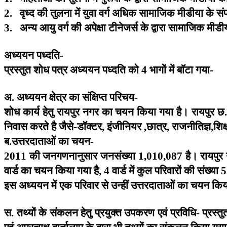
वृध्द
की
तुलना
में
युवा
वर्ग
अधिक
सामाजिक
मीडीया
के
संप
2.
अन्य
आयु
वर्ग
की
अपेक्षा
टीनेजर्स
के
द्वारा
सामाजिक
मीडी
3.
अध्ययन
पध्दति
-
प्रस्तुत
शोध
पत्र
अध्ययन
पध्दति
को
भागों
में
बाॅटा
गया
4
-
अ
अध्ययन
क्षेत्र
का
संक्षिप्त
परिचय
.
-
शोध
कार्य
हेतु
रायपुर
नगर
का
चयन
किया
गया
है।
रायपुर
छ
.
निवास
करते
है
जैसे
डाॅक्टर
इंजीनियर
छात्र
राजनीतिज्ञ
शिक
-
,
,
,
,
ब
उत्तरदाताओं
का
चयन
.
-
की
जनगणनानुसार
जनसंख्या
है।
रायपुर
2011
1,010,087
वार्ड
का
चयन
किया
गया
है
वार्ड
में
कुल
परिवारों
की
संख्या
, 4
5
इस
अध्ययन
में
एक
परिवार
से
उन्हीं
उत्तरदाताओं
का
चयन
किय
स
तथ्यों
के
संकलन
हेतु
प्रयुक्त
उपकरण
एवं
प्रविधि
प्रस्तु
.
-
एवं
अप्रत्यक्ष
वार्तालाप
के
द्वारा
भी
तथ्यों
का
संकलन
किया
गया