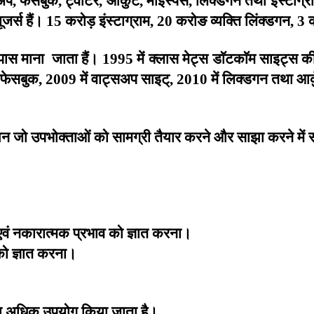
,
,
,
,
,
ूजर्स
हैं।
करोड़
इंस्टाग्राम
करोङ
व्यक्ति
लिंक्डगन
15
, 20
, 3
ास
माना
जाता
हैं।
में
क्लास
मेट्स
डाॅटकाॅम
साइट्स
क
1995
फेसबुक
में
वाट्सअप
साइट्
में
लिक्डगन
तथा
आर्
, 2009
, 2010
शन
जो
उपभोक्ताओं
को
सामग्री
तैयार
करने
और
साझा
करने
में
स
एवं
नकारात्मक
प्रभाव
को
ज्ञात
करना।
को
ज्ञात
करना।
ा
अधिक
उपयोग
किया
जाता
है।