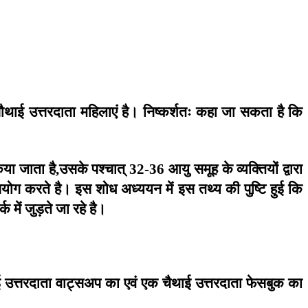
ौथाई
उत्तरदाता
महिलाएं
है।
निष्कर्शतः
कहा
जा
सकता
है
कि
िया
जाता
है
उसके
पश्चात्
आयु
समूह
के
व्यक्तियों
द्वारा
,
32-36
योग
करते
है।
इस
शोध
अध्ययन
में
इस
तथ्य
की
पुष्टि
हुई
कि
र्क
में
जुड़ते
जा
रहे
है।
ई
उत्तरदाता
वाट्सअप
का
एवं
एक
चैथाई
उत्तरदाता
फेसबुक
का