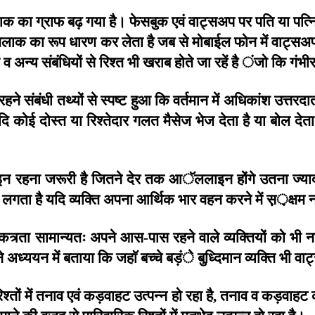
ाक
का
ग्राफ
बढ़
गया
है।
फेसबुक
एवं
वाट्सअप
पर
पति
या
पत्न
तलाक
का
रूप
धारण
कर
लेता
है
जब
से
मोबाईल
फोन
में
वाट्सअ
व
अन्य
संबंधियों
से
रिश्त
भी
खराब
होते
जा
रहें
है
ंजो
कि
गंभी
रहने
संबंधी
तथ्यों
से
स्पष्ट
हुआ
कि
वर्तमान
में
अधिकांश
उत्तरदा
दि
कोई
दोस्त
या
रिश्तेदार
गलत
मैसेज
भेज
देता
है
या
बोल
देता
इन
रहना
जरूरी
है
जितने
देर
तक
आॅललाइन
होंगे
उतना
ज्या
लगता
है
यदि
व्यक्ति
अपना
आर्थिक
भार
वहन
करने
में
स़़़क्षम
न
त्र्ता
सामान्यतः
अपने
आस
पास
रहने
वाले
व्यक्तियों
को
भी
न
-
े
अध्ययन
में
बताया
कि
जहाॅ
बच्चे
बड़ंे
बुध्दिमान
व्यक्ति
भी
वाट
िश्तों
में
तनाव
एवं
कड़वाहट
उत्पन्न
हो
रहा
है
तनाव
व
कड़वाहट
,