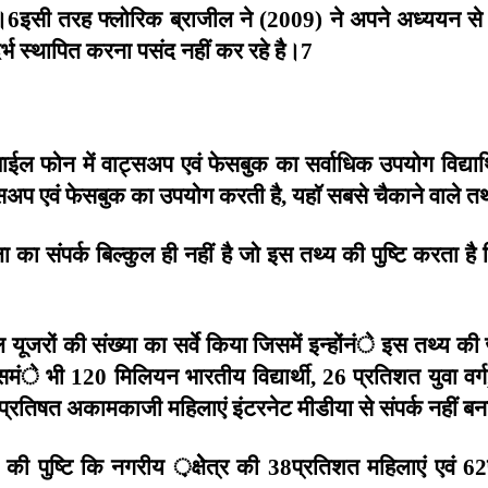
ं।
इसी
तरह
फ्लोरिक
ब्राजील
ने
ने
अपने
अध्ययन
से
6
(2009)
र्भ
स्थापित
करना
पसंद
नहीं
कर
रहे
है।
7
बाईल
फोन
में
वाट्सअप
एवं
फेसबुक
का
सर्वाधिक
उपयोग
विद्यार्
्सअप
एवं
फेसबुक
का
उपयोग
करती
है
यहाॅ
सबसे
चैकाने
वाले
तथ
,
ला
का
संपर्क
बिल्कुल
ही
नहीं
है
जो
इस
तथ्य
की
पुष्टि
करता
है
ल
यूजरों
की
संख्या
का
सर्वे
किया
जिसमें
इन्होंनंे
इस
तथ्य
की
समंे
भी
मिलियन
भारतीय
विद्यार्थी
प्रतिशत
युवा
वर्ग
120
, 26
प्रतिषत
अकामकाजी
महिलाएं
इंटरनेट
मीडीया
से
संपर्क
नहीं
बन
की
पुष्टि
कि
नगरीय
़क्षेेत्र
की
प्रतिशत
महिलाएं
एवं
38
62