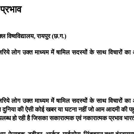
प्रभाव
क्ल
विष्वविद्यालय
रायपुर
छ
ग
,
(
.
.)
रिये
लोग
उक्त
माध्यम
में
षामिल
सदस्यों
के
साथ
विचारों
का
रिये
लोग
उक्त
माध्यम
में
षामिल
सदस्यों
के
साथ
विचारों
का
ज
दुनिया
की
ऐसी
कोई
खबर
या
घटना
नहीं
जो
आम
आदमी
की
पह
पलब्ध
हो
रही
है
जिसका
सकारात्मक
एवं
नकारात्मक
प्रभाव
भार
अप
फेसबुक
ट्वीटर
आर्कुट
माईस्पेस
लिंक्डगन
तथा
इंस्टाग्र