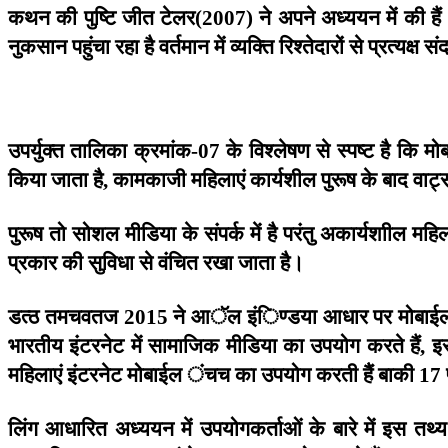
कथन
की
पुष्टि
जीत
टेलर
ने
अपने
अध्ययन
में
की
है
(2007)
नुकसान
पहुंचा
रहा
है
वर्तमान
में
व्यक्ति
रिश्तेदारों
से
प्रत्यक्ष
संद
उपर्युक्त
तालिका
क्रमांक
के
विश्लेषण
से
स्पष्ट
है
कि
मो
-07
किया
जाता
है
कामकाजी
महिलाएं
कार्यशील
पुरूष
के
बाद
वाट
,
पुरूष
तो
सोशल
मीडिया
के
संपर्क
में
है
परंतु
अकार्यशाील
महि
प्रकार
की
सुविधा
से
वंचित
रखा
जाता
है।
डत्ठ
तमचवतज
ने
आॅल
इंिण्डया
आधार
पर
मोबाई
2015
भारतीय
इंटरनेट
में
सामाजिक
मीडिया
का
उपयोग
करते
हैं
इ
,
महिलाएं
इंटरनेट
मोबाईल
ंचच
का
उपयोग
करती
हैैं
बाकी
17
लिंग
आधारित
अध्ययन
में
उपयोगकर्ताओं
के
बारे
में
इस
तथ्य