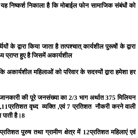
यह
निष्कर्श
निकाला
है
कि
मोबाईल
फोन
सामाजिक
संबंधों
को
थियों
के
द्वारा
किया
जाता
है
तत्पश्चात्
कार्यशील
पुरूषों
के
द्वारा
्य
प्राप्त
हुए
है
जिसमें
अकार्यशील
कि
अकार्यशील
महिलाओं
को
परिवार
के
सदस्यों
द्वारा
हमेशा
हर
जानकारी
की
पूरे
जनसंख्या
का
भाग
अर्थात
मिलियन
2/3
375
प्रतिशत
वृध्द
व्यक्ति
एवं
प्रतिशत
नौकरी
करने
वाली
,11
,
7
ा
पाती
है।
8
प्रतिशत
पुरुष
तथा
ग्रामीण
क्षेत्र
में
प्रतिशत
महिलाएं
एवं
12