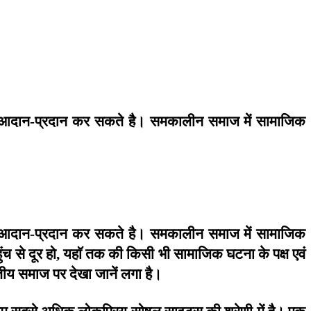
आदान
प्रदान
कर
सकते
है।
समकालीन
समाज
में
सामाजिक
-
आदान
प्रदान
कर
सकते
है।
समकालीन
समाज
में
सामाजिक
-
ुंच
से
दूर
हो
यहाॅ
तक
की
किसी
भी
सामाजिक
घटना
के
पक्ष
एवं
,
तीय
समाज
पर
देखा
जानें
लगा
है।
ाम
सबसे
अधिक
लोकप्रिय
सोषल
साइट्स
की
श्रेणी
में
है।
एक