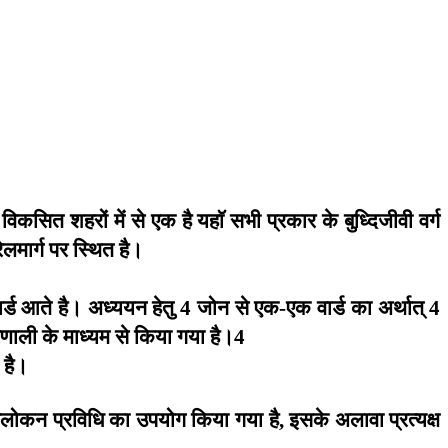
विकसित
शहरों
में
से
एक
है
यहाॅ
सभी
प्रकार
के
बुध्दिजीवी
वर्ग
रेलमार्ग
पर
स्थित
है।
र्ड
आते
है।
अध्ययन
हेतु
जोन
से
एक
एक
वार्ड
का
अर्थात्
4
-
4
रणाली
के
माध्यम
से
किया
गया
है।
4
है।
लोकन
प्रविधि
का
उपयोग
किया
गया
है
इसके
अलावा
प्रत्यक्ष
,