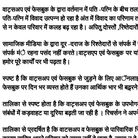
वाट्सअप
एवं
फेसबुक
के
द्वारा
वर्तमान
में
पति
पत्नि
के
बीच
तल
-
पति
पत्नि
में
विवाद
उत्पन्न
हो
रहा
है
अंत
में
विवाद
का
परिणाम
-
से
न
केवल
परिवार
मेें
कलह
बढ़
रहा
है।
अपितु
दोस्तों
रिष्तेदारों
,
सामाजिक
मीडिया
के
द्वारा
दूर
दराज
के
रिश्तेदारों
से
संपर्क
में
-
संपर्क
मंे
रहना
पसंद
नहीं
करते।वाट्सएप
एवं
फेसबुक
पर
य
हमोर
पूरे
कार्यों
पर
भी
पढ़ता
है।
स्पष्ट
है
कि
वाट्सअप
एवं
फेसबुक
से
जुड़ने
के
लिए
आॅनला
फेसबुक
पर
दिन
भर
व्यस्त
होते
हैं
उनका
आर्थिक
भार
भी
बढ़्रने
तालिका
से
स्पष्ट
होता
है
कि
वाट्सअप
एवं
फेसबुक
के
उपभोगक
संबंधों
में
कड़वाहट
या
दूरिया
बढ़ती
जा
रही
है
।
रिचर्सन
ने
अपन
तालिका
से
प्रदर्षित
है
कि
वाटसअप
व
फेसबुुक
से
पारिवारिक
र