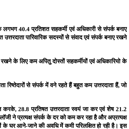
ि
लगभग
प्रतिशत
सहकर्मी
एवं
अधिकारी
से
संपर्क
बनाए
40.4
शत
उत्तरदाता
पारिवारिक
सदस्यों
से
संवाद
एवं
संपर्क
बनाए
रखने
रखने
के
लिए
कम
अपितु
दोस्तों
सहकर्मीयों
एवं
अधिकारियो
के
ाता
रिष्तेदारों
से
संपर्क
में
वने
रहते
हैं
बहुत
कम
उत्तरदाता
हैं
जो
,
त
करके
प्रतिषत
उत्तरदाता
स्वयं
जा
कर
एवं
शेष
, 28.8
21.2
ोलाॅजी
ने
प्रत्यक्ष
संपर्क
के
दर
को
कम
कर
रहा
है
और
अप्रत्यक्ष
ं
के
घर
आने
जाने
की
अवधि
में
कमी
परिलक्षित
हो
रही
है।
इस
-