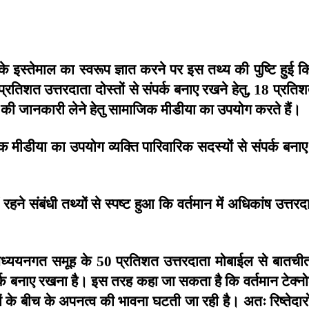
के
इस्तेमाल
का
स्वरूप
ज्ञात
करने
पर
इस
तथ्य
की
पुष्टि
हुई
क
प्रतिशत
उत्तरदाता
दोस्तों
से
संपर्क
बनाए
रखने
हेतु
प्रति
, 18
की
जानकारी
लेने
हेतु
सामाजिक
मीडीया
का
उपयोग
करते
हैं।
िक
मीडीया
का
उपयोग
व्यक्ति
पारिवारिक
सदस्यों
से
संपर्क
बनाए
रहने
संबंधी
तथ्यों
से
स्पष्ट
हुआ
कि
वर्तमान
में
अधिकांष
उत्तरद
ध्ययनगत
समूह
के
प्रतिशत
उत्तरदाता
मोबाईल
से
बातची
50
्क
बनाए
रखना
है।
इस
तरह
कहा
जा
सकता
है
कि
वर्तमान
टेक्न
ं
के
बीच
के
अपनत्व
की
भावना
घटती
जा
रही
है।
अतः
रिष्तेदारो