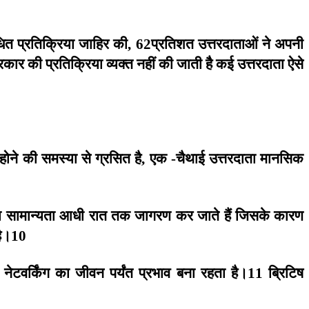
धित
प्रतिक्रिया
जाहिर
की
प्रतिशत
उत्तरदाताओं
ने
अपनी
, 62
्रकार
की
प्रतिक्रिया
व्यक्त
नहीं
की
जाती
हैै
कई
उत्तरदाता
ऐसे
होने
की
समस्या
से
ग्रसित
है
एक
चैथाई
उत्तरदाता
मानसिक
,
-
ा
सामान्यता
आधी
रात
तक
जागरण
कर
जाते
हैं
जिसके
कारण
ै।
10
नेटवर्किंग
का
जीवन
पर्यंत
प्रभाव
बना
रहता
है।
ब्रिटिष
11