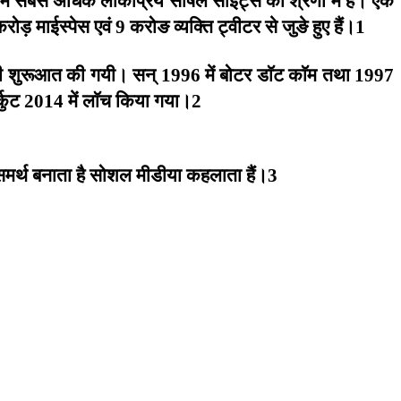
करोड़
माईस्पेस
एवं
करोङ
व्यक्ति
ट्वीटर
से
जुङे
हुए
हैं।
9
1
ी
शुरूआत
की
गयी।
सन्
में
बोटर
डाॅट
काॅम
तथा
1996
1997
कुट
में
लाॅच
किया
गया।
2014
2
मर्थ
बनाता
है
सोशल
मीडीया
कहलाता
हैं।
3