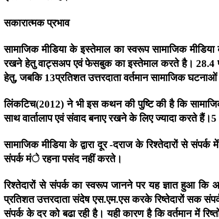
सकारात्मक
प्रभाव
सामाजिक
मीडिया
के
इस्तेमाल
का
स्वरूप
सामाजिक
मीडिया
रखने
हेतु
वाट्सअप
एवं
फेसबुक
का
इस्तेमाल
करते
है।
28.4
हेतु
जबकि
प्रतिशत
उत्तरदाता
वर्तमान
सामाजिक
घटनाओं
,
13
लिंकटिच
ने
भी
इस
कथन
की
पुष्टि
की
है
कि
सामाज
(2012)
साथ
वार्तालाप
एवं
संवाद
बनाए
रखने
के
लिए
ज्यादा
करते
हैं।
5
सामाजिक
मीडिया
के
द्वारा
दूर
दराज
के
रिश्तेदारों
से
संपर्क
में
-
संपर्क
मंे
रहना
पसंद
नहीं
करते।
रिश्तेदारों
से
संपर्क
का
स्वरूप
जानने
पर
यह
ज्ञात
हुआ
कि
अ
प्रतिशत
उत्तरदाता
संदेष
एस
एम
एस
करके
रिष्तेदारों
सक
संपर
.
.
संपर्क
के
दर
को
बढा
रही
है।
यही
कारण
है
कि
वर्तमान
में
रिष्तो