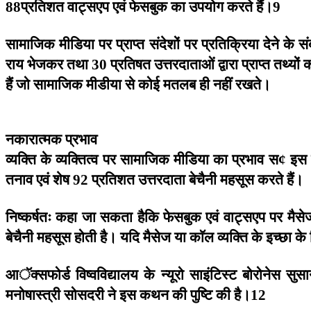
प्रतिशत
वाट्सएप
एवं
फेसबुक
का
उपयोग
करते
हैं।
88
9
सामाजिक
मीडिया
पर
प्राप्त
संदेशों
पर
प्रतिक्रिया
देने
के
सं
राय
भेजकर
तथा
प्रतिषत
उत्तरदाताओं
द्वारा
प्राप्त
तथ्यों
क
30
हैं
जो
सामाजिक
मीडीया
से
कोई
मतलब
ही
नहीं
रखते।
नकारात्मक
प्रभाव
व्यक्ति
के
व्यक्तित्व
पर
सामाजिक
मीडिया
का
प्रभाव
स
इस
¢
तनाव
एवं
शेष
प्रतिशत
उत्तरदाता
बेचैनी
महसूस
करते
हैं।
92
निष्कर्षतः
कहा
जा
सकता
हैकि
फेसबुक
एवं
वाट्सएप
पर
मैसे
बेचैनी
महसूस
होती
है।
यदि
मैसेज
या
काॅल
व्यक्ति
के
इच्छा
के
आॅक्सफोर्ड
विष्वविद्यालय
के
न्यूरो
साइंटिस्ट
बोरोनेस
सुस
मनोषास्त्री
सोसदरी
ने
इस
कथन
की
पुष्टि
की
है।
12