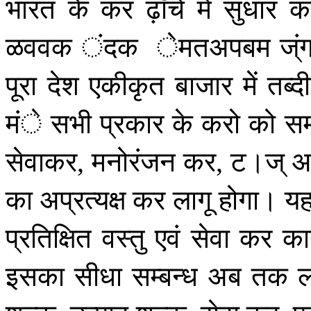
भारत
के
कर
ढ़ाँचे
में
सुधार
क
ळववक
ंदक
ेमतअपबम
ज्ं
पूरा
देश
एकीकृत
बाजार
में
तब्द
मंे
सभी
प्रकार
के
करो
को
स
सेवाकर
मनोरंजन
कर
ट।ज्
आ
,
,
का
अप्रत्यक्ष
कर
लागू
होगा।
य
प्रतिक्षित
वस्तु
एवं
सेवा
कर
का
इसका
सीधा
सम्बन्ध
अब
तक
ल