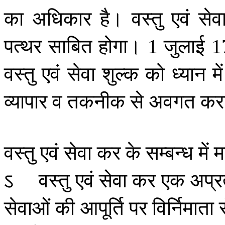
का
अधिकार
है।
वस्तु
एवं
सेव
पत्थर
साबित
होगा।
जुलाई
1
1
वस्तु
एवं
सेवा
शुल्क
को
ध्यान
में
व्यापार
व
तकनीक
से
अवगत
कर
वस्तु
एवं
सेवा
कर
के
सम्बन्ध
में
म
ऽ
वस्तु
एवं
सेवा
कर
एक
अप्रत
सेवाओं
की
आपूर्ति
पर
विर्निमाता