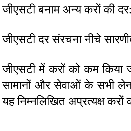
जीएसटी
बनाम
अन्य
करों
की
दर
जीएसटी
दर
संरचना
नीचे
सारणीब
जीएसटी
में
करों
को
कम
किया
सामानों
और
सेवाओं
के
सभी
ले
यह
निम्नलिखित
अप्रत्यक्ष
करों