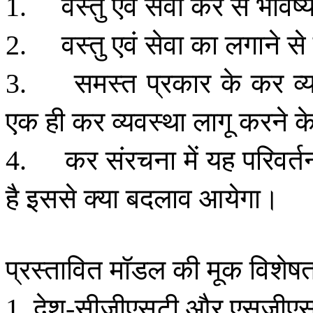
वस्तु
एवं
सेवा
कर
से
भविष्
1.
वस्तु
एवं
सेवा
का
लगाने
से
2.
समस्त
प्रकार
के
कर
व्
3.
एक
ही
कर
व्यवस्था
लागू
करने
क
कर
संरचना
में
यह
परिवर्त
4.
है
इससे
क्या
बदलाव
आयेगा।
प्रस्तावित
मॉडल
की
मूक
विशेषत
देश
सीजीएसटी
और
एसजीएस
1.
-