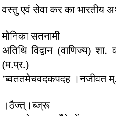
वस्तु
एवं
सेवा
कर
का
भारतीय
अर
मोनिका
सतनामी
अतिथि
विद्वान
वाणिज्य
शा
क
(
)
.
म
प्र
(
.
.)
ब्वततमेचवदकपदह
।नजीवत
म्
’
।ठैज्त्।ब्ज्रू