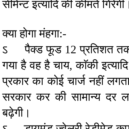
सीमेन्ट
इत्यादि
की
कीमतें
गिरेंगी
क्या
होगा
मंहगा
:-
ऽ
पैक्ड
फूड
प्रतिशत
त
12
गया
है
वह
है
चाय
काॅकी
इत्यादि
,
प्रकार
का
कोई
चार्ज
नहीं
लगत
सरकार
कर
की
सामान्य
दर
ल
बढ़ेगी।
ऽ
डायमंड
ज्वेलरी
रेडीमेड
कप