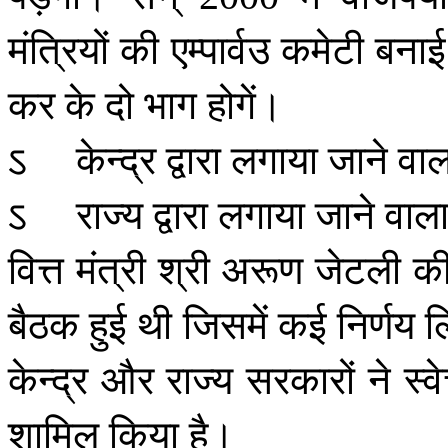
मंत्रियों
की
एम्पार्वउ
कमेटी
बनाई
कर
के
दो
भाग
होगें।
ऽ
केन्द्र
द्वारा
लगाया
जाने
वाल
ऽ
राज्य
द्वारा
लगाया
जाने
वाल
वित्त
मंत्री
श्री
अरूण
जेटली
क
बैठक
हुई
थी
जिसमें
कई
निर्णय
ल
केन्द्र
और
राज्य
सरकारों
ने
स्व
शामिल
किया
है।