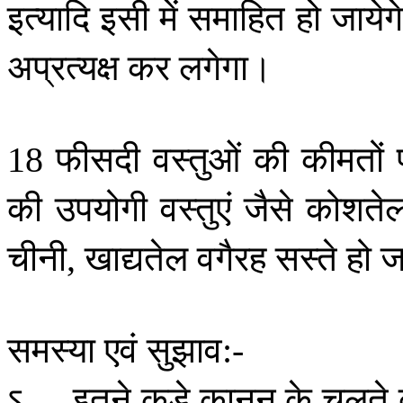
इत्यादि
इसी
में
समाहित
हो
जायेग
अप्रत्यक्ष
कर
लगेगा।
फीसदी
वस्तुओं
की
कीमतों
18
की
उपयोगी
वस्तुएं
जैसे
कोशते
चीनी
खाद्यतेल
वगैरह
सस्ते
हो
ज
,
समस्या
एवं
सुझाव
:-
ऽ
इतने
कड़े
कानून
के
चलते