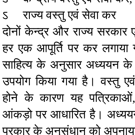
ऽ
राज्य
वस्तु
एवं
सेवा
कर
दोनों
केन्द्र
और
राज्य
सरकार
हर
एक
आपूर्ति
पर
कर
लगाया
साहित्य
के
अनुसार
अध्ययन
के
उपयोग
किया
गया
है।
वस्तु
एव
होने
के
कारण
यह
पत्रिकाओं
आंकड़ो
पर
आधारित
है।
अध्यय
प्रकार
के
अनुसंधान
को
अपनाय