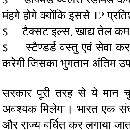
मंहगे
होगे
क्योंकि
इससे
प्रत
12
ऽ
टैक्सटाइल्स
खाद्य
तेल
कम
,
ऽ
स्टैण्डर्ड
वस्तु
एवं
सेवा
कर
करेगी
जिसका
भुगतान
अंतिम
उप
सरकार
पूरी
तरह
से
ये
मान
च
अवश्यक
मिलेगा।
भारत
एक
सं
और
राज्य
बर्धित
कर
लगाया
जात