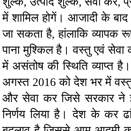
शुल्क
उत्पाद
शुल्क
सेवा
कर
प
,
,
,
में
शामिल
होगें।
आजादी
के
बाद
जा
सकता
है
हांलाकि
व्यापक
रू
,
पाना
मुश्किल
है।
वस्तु
एवं
सेवा
में
असंतोष
की
स्थिति
व्याप्त
है।
अगस्त
को
देश
भर
में
वस्त
2016
और
सेवा
कर
जिसे
सरकार
ने
निर्णय
लिया
है।
देश
के
कर
ढा
बदलाव
है
जिससे
आम
आदमी
क