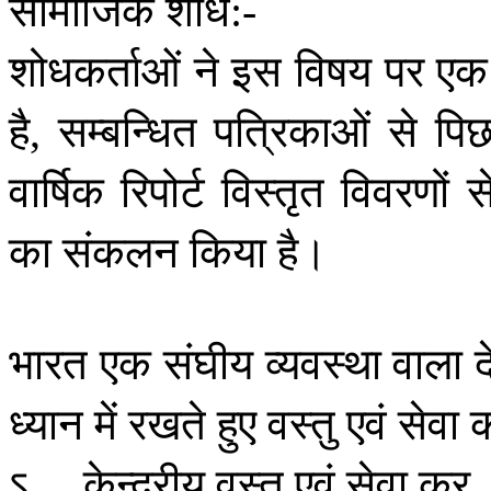
सामाजिक
शोध
:-
शोधकर्ताओं
ने
इस
विषय
पर
एक
है
सम्बन्धित
पत्रिकाओं
से
पिछ
,
वार्षिक
रिपोर्ट
विस्तृत
विवरणों
स
का
संकलन
किया
है।
भारत
एक
संघीय
व्यवस्था
वाला
ध्यान
में
रखते
हुए
वस्तु
एवं
सेवा
ऽ
केन्द्रीय
वस्तु
एवं
सेवा
कर
,