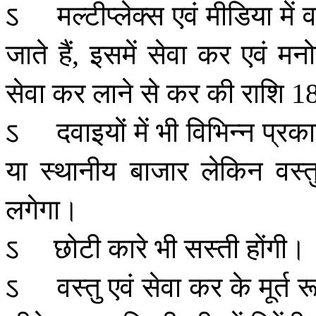
ऽ
मल्टीप्लेक्स
एवं
मीडिया
में
व
जाते
हैं
इसमें
सेवा
कर
एवं
मनो
,
सेवा
कर
लाने
से
कर
की
राशि
1
ऽ
दवाइयों
में
भी
विभिन्न
प्रक
या
स्थानीय
बाजार
लेकिन
वस्त
लगेगा।
ऽ
छोटी
कारे
भी
सस्ती
होंगी।
ऽ
वस्तु
एवं
सेवा
कर
के
मूर्त
र