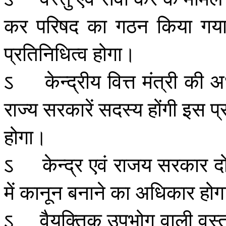
कर
परिषद
का
गठन
किया
गय
प्रतिनिधित्व
होगा।
ऽ
केन्द्रीय
वित्त
मंत्री
की
अध
राज्य
सरकारें
सदस्य
होंगी
इस
प्
होगा।
ऽ
केन्द्र
एवं
राजय
सरकार
द
में
कानून
बनाने
का
अधिकार
होग
ऽ
वैयक्तिक
उपभोग
वाली
वस्त