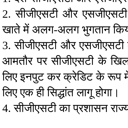
सीजीएसटी
और
एसजीएसटी
2.
खाते
में
अलग
अलग
भुगतान
कि
-
सीजीएसटी
और
एसजीएसटी
3.
आमतौर
पर
सीजीएसटी
के
खि
लिए
इनपुट
कर
क्रेडिट
के
रूप
म
लिए
एक
ही
सिद्धांत
लागू
होगा।
सीजीएसटी
का
प्रशासन
राज्
4.