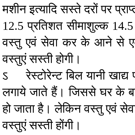
मशीन
इत्यादि
सस्ते
दरों
पर
प्राप
प्रतिशत
सीमाशुल्क
12.5
14.
वस्तु
एवं
सेवा
कर
के
आने
से
वस्तुएं
सस्ती
होगी।
ऽ
रेस्टोरेन्ट
बिल
यानी
खाद्य
लगाये
जाते
हैं।
जिससे
घर
के
ब
हो
जाता
है।
लेकिन
वस्तु
एवं
सेव
वस्तुएं
सस्ती
होंगी।