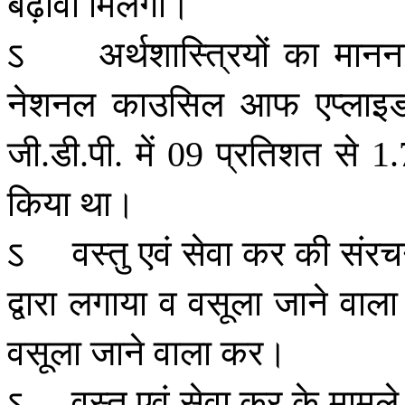
बढ़ावा
मिलेगा।
ऽ
अर्थशास्त्रियों
का
मानन
नेशनल
काउसिल
आफ
एप्लाइ
जी
डी
पी
में
प्रतिशत
से
.
.
.
09
1
किया
था।
ऽ
वस्तु
एवं
सेवा
कर
की
संरच
द्वारा
लगाया
व
वसूला
जाने
वाला
वसूला
जाने
वाला
कर।
ऽ
वस्तु
एवं
सेवा
कर
के
मामले