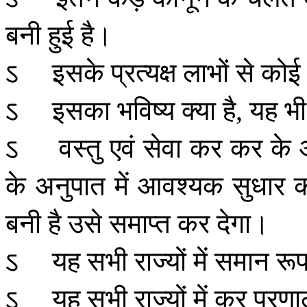
बनी
हुई
है।
ऽ
इसके
प्रत्यक्ष
लाभों
से
कोई
ऽ
इसका
भविष्य
क्या
है
यह
भी
,
ऽ
वस्तु
एवं
सेवा
कर
कर
के
के
अनुपात
में
आवश्यक
सुधार
क
बनी
है
उसे
समाप्त
कर
देगा।
ऽ
यह
सभी
राज्यों
में
समान
रू
ऽ
यह
सभी
राज्यों
में
कर
प्रणा