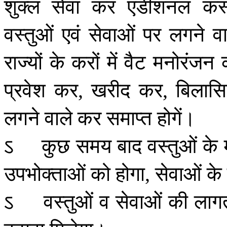
शुक्ल
सेवा
कर
एडीशनल
कस
वस्तुओं
एवं
सेवाओं
पर
लगने
वा
राज्यों
के
करों
में
वैट
मनोरंजन
प्रवेश
कर
खरीद
कर
बिलासि
,
,
लगने
वाले
कर
समाप्त
होगें।
ऽ
कुछ
समय
बाद
वस्तुओं
के
उपभोक्ताओं
को
होगा
सेवाओं
के
,
ऽ
वस्तुओं
व
सेवाओं
की
लाग