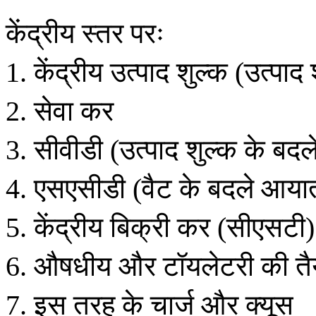
केंद्रीय
स्तर
परः
केंद्रीय
उत्पाद
शुल्क
उत्पाद
1.
(
सेवा
कर
2.
सीवीडी
उत्पाद
शुल्क
के
बदल
3.
(
एसएसीडी
वैट
के
बदले
आया
4.
(
केंद्रीय
बिक्री
कर
सीएसटी
5.
(
)
औषधीय
और
टॉयलेटरी
की
तै
6.
इस
तरह
के
चार्ज
और
क्यूस
7.