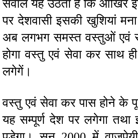
सवाल
यह
उठता
है
कि
आखिर
पर
देशवासी
इसकी
खुशियां
मना
अब
लगभग
समस्त
वस्तुओं
एवं
होगा
वस्तु
एवं
सेवा
कर
साथ
ही
लगेगें।
वस्तु
एवं
सेवा
कर
पास
होने
के
पू
यह
सम्पूर्ण
देश
पर
लगेगा
तथा
पड़ेगा।
सन्
में
वाजपेय
2000