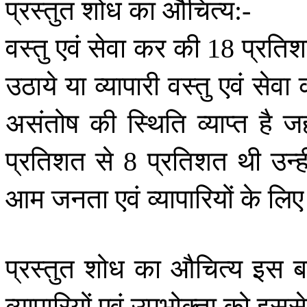
प्रस्तुत
शोध
का
औचित्य
:-
वस्तु
एवं
सेवा
कर
की
प्रति
18
उठाये
या
व्यापारी
वस्तु
एवं
सेवा
असंतोष
की
स्थिति
व्याप्त
है
जह
प्रतिशत
से
प्रतिशत
थी
उन्ह
8
आम
जनता
एवं
व्यापारियों
के
लिए
प्रस्तुत
शोध
का
औचित्य
इस
ब
व्यापारियों
एवं
उपभोक्ता
को
इससे