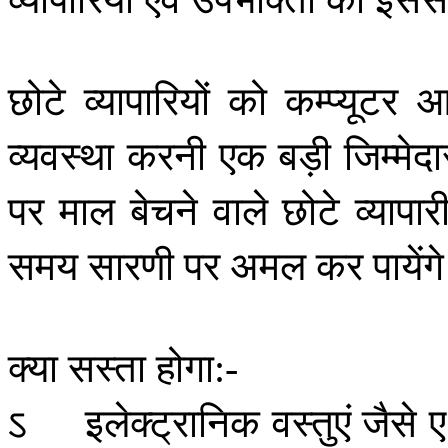
छोटे
व्यापारियों
को
कम्प्यूटर
आ
व्यवस्था
करनी
एक
बड़ी
जिम्मेदा
पर
माल
बेचने
वाले
छोटे
व्यापार
समय
सारणी
पर
अमल
कर
पायेंग
क्या
सस्ता
होगा
:-
ऽ
इलेक्ट्रानिक
वस्तुएं
जैसे
ए