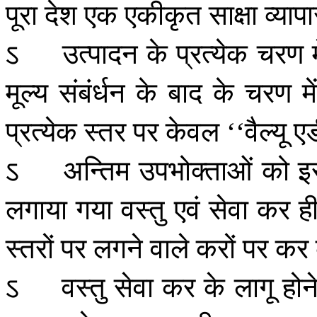
पूरा
देश
एक
एकीकृत
साक्षा
व्यापा
ऽ
उत्पादन
के
प्रत्येक
चरण
म
मूल्य
संबंर्धन
के
बाद
के
चरण
में
प्रत्येक
स्तर
पर
केवल
वैल्यू
ए
‘‘
ऽ
अन्तिम
उपभोक्ताओं
को
इ
लगाया
गया
वस्तु
एवं
सेवा
कर
ह
स्तरों
पर
लगने
वाले
करों
पर
कर
ऽ
वस्तु
सेवा
कर
के
लागू
होन