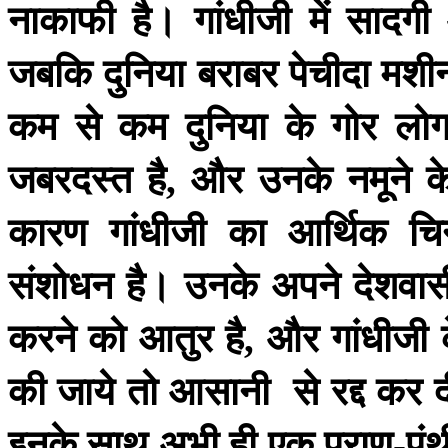
नाकाफी
है।
गांधीजी
में
सादगी
जबकि
दुनिया
बराबर
पेचीदा
मशीन
कम
से
कम
दुनिया
के
गोर
लो
जबरदस्त
है
और
उनके
नमूने
क
,
कारण
गांधीजी
का
आर्थिक
चि
संशोधन
है।
उनके
अपने
देशवास
करने
को
आतुर
है
और
गांधीजी
,
की
जाये
तो
आसानी
से
रद्द
कर
इनके
साथ
अभी
ही
एक
पुराण
पंथ
-