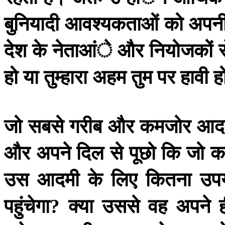
बुनियादी
आवश्यकताओं
को
अपन
देश
के
नेताआंे
और
नियोजकों
हो
या
तुम्हारा
अहम
तुम
पर
हावी
ह
जो
सबसे
गरीब
और
कमजोर
आद
और
अपने
दिल
से
पूछो
कि
जो
क
उस
आदमी
के
लिए
कितना
उप
पहुंचेगा
क्या
उससे
वह
अपने
?