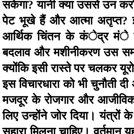
सकेगा
यानी
क्या
उससे
उन
करो
?
पेट
भूखे
हैं
और
आत्मा
अतृप्त
?
आर्थिक
चिंतन
के
कंेद्र
मंे
बदलाव
और
मशीनीकरण
उस
स
क्योंकि
इसी
रास्ते
पर
चलकर
यूर
इस
विचारधारा
को
भी
चुनौती
दी
मजदूर
के
रोजगार
और
आजीविक
लिए
उन्होंने
जोर
दिया।
यंत्रों
के
सहारा
मिलना
चाहिए।
वर्तमान
य