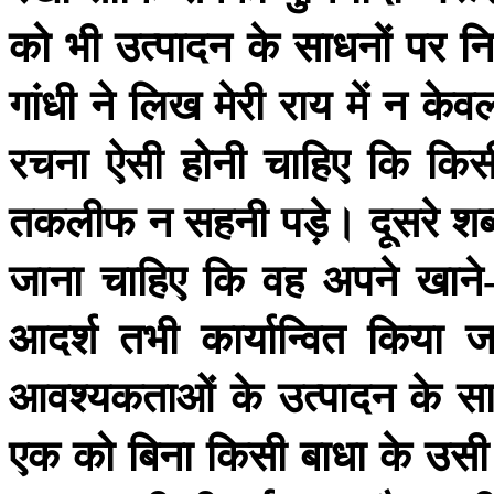
को
भी
उत्पादन
के
साधनों
पर
नि
गांधी
ने
लिख
मेरी
राय
में
न
केव
रचना
ऐसी
होनी
चाहिए
कि
किस
तकलीफ
न
सहनी
पड़े।
दूसरे
शब्
जाना
चाहिए
कि
वह
अपने
खाने
आदर्श
तभी
कार्यान्वित
किया
ज
आवश्यकताओं
के
उत्पादन
के
स
एक
को
बिना
किसी
बाधा
के
उसी