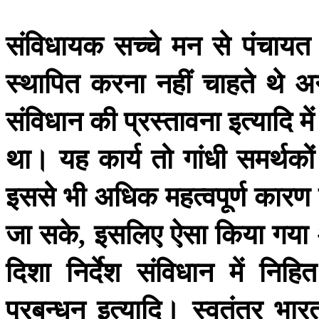
संविधायक
सच्चे
मन
से
पंचायत
स्थापित
करना
नहीं
चाहते
थे
अन
संविधान
की
प्रस्तावना
इत्यादि
में
था।
यह
कार्य
तो
गांधी
समर्थकों
इससे
भी
अधिक
महत्वपूर्ण
कारण
जा
सके
इसलिए
ऐसा
किया
गया
,
दिशा
निर्देश
संविधान
में
निहित
प्रबन्धन
इत्यादि।
स्वतंत्र
भार