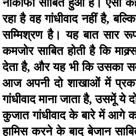
नाकाफी
साबित
हुआ
है।
ऐसा
क
रहा
है
वह
गांधीवाद
नहीं
है
बल्कि
,
सम्मिश्रण
है।
यह
बात
सार
रू
कमजोर
साबित
होती
है
कि
माक्र
देता
है
और
यह
भी
कि
उसका
सर
,
आज
अपनी
दो
शाखाओं
में
प्र
गांधीवाद
माना
जाता
है
उसमेूं
ये
दो
,
कुजात
गांधीवाद
के
बारे
में
आगे
क
हामिस
करने
के
बाद
बेजान
साबि