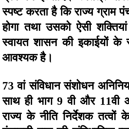
स्पष्ट
करता
है
कि
राज्य
ग्राम
पं
होगा
तथा
उसको
ऐसी
शक्तियां
स्वायत
शासन
की
इकाईयों
के
आवश्यक
है।
वां
संविधान
संशोधन
अनिनि
73
साथ
ही
भाग
वी
और
वी
अ
9
11
राज्य
के
नीति
निर्देशक
तत्वों
क