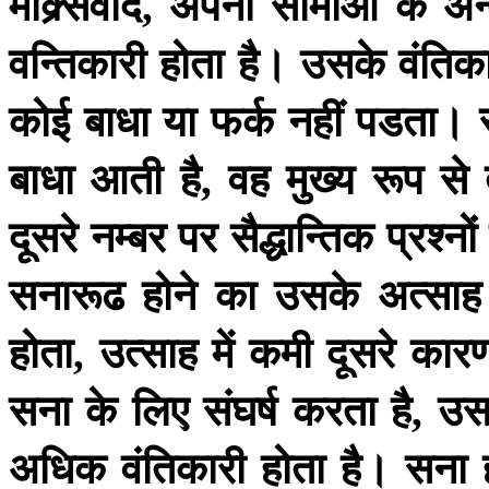
माक्र्सवाद
अपनी
सीमाऔं
के
अन
,
वन्तिकारी
होता
है।
उसके
वंतिक
कोई
बाधा
या
फर्क
नहीं
पडता।
बाधा
आती
है
वह
मुख्य
रूप
से
,
दूसरे
नम्बर
पर
सैद्धान्तिक
प्रश्नों
सनारूढ
होने
का
उसके
अत्साह
होता
उत्साह
में
कमी
दूसरे
कारण
,
सना
के
लिए
संघर्ष
करता
है
उस
,
अधिक
वंतिकारी
होता
है।
सना