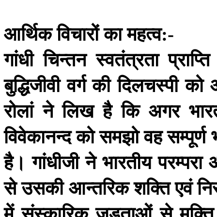
आर्थिक
विचारों
का
महत्व
:-
गांधी
चिन्तन
स्वतंत्रता
प्राप्ति
बुद्धिजीवी
वर्ग
की
दिलचस्पी
को
रोलां
ने
लिख
है
कि
अगर
भार
विवेकानन्द
को
समझो
वह
सम्पूर्ण
है।
गांधीजी
ने
भारतीय
परम्परा
से
उसकी
आन्तरिक
शक्ति
एवं
नि
में
संस्कारिक
जडताओं
से
मुक्ति