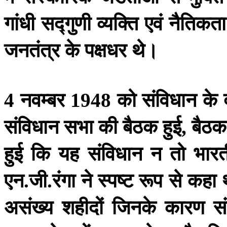
गांधी
सद्गुणी
व्यक्ति
एवं
नैतिकता
जनतंत्र
के
पक्षधर
थे।
नवम्बर
को
संविधान
के
4
1948
संविधान
सभा
की
बैठक
हुई
बैठक
,
हुई
कि
यह
संविधान
न
तो
भार
एन
जी
रंगा
ने
स्पष्ट
रूप
से
कहा
.
.
असंख्य
शहीदों
जिनके
कारण
स