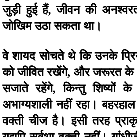
जुड़ी
हुई
हैं
जीवन
की
अनश्वर
,
जोखिम
उठा
सकता
था।
वे
शायद
सोचते
थे
कि
उनके
प्र
को
जीवित
रखेंगे
और
जरूरत
के
,
सजाते
रहेंगे
किन्तु
शिष्यों
के
,
अभाग्यशाली
नहीं
रहा।
बहरहाल
वक्ती
चीज
है।
इसी
तरह
प्रा
यद्यपि
सर्वथा
वक्ती
नहीं।
गांधीज