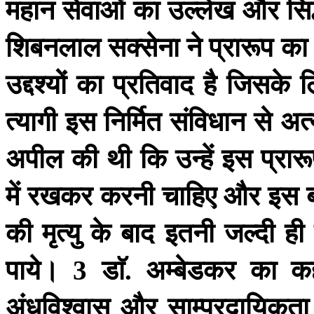
महान
सेवाओं
का
उल्लेख
और
सिद
शिबनलाल
सक्सेना
ने
प्रारूप
का
उद्दश्यों
का
प्रतिवाद
है
जिसके
ल
त्यागी
इस
निर्मित
संविधान
से
अत्
अपील
की
थी
कि
उन्हें
इस
प्रार
में
रखकर
करनी
चाहिए
और
इस
की
मृत्यु
के
बाद
इतनी
जल्दी
ही
पाये।
डाॅ
अम्बेडकर
का
क
3
.
अंधविश्वास
और
साम्प्रदायिकता