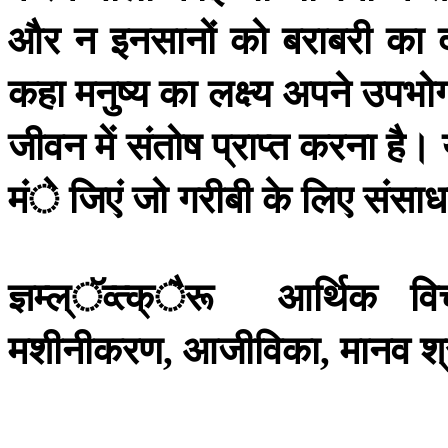
और
न
इनसानों
को
बराबरी
का
कहा
मनुष्य
का
लक्ष्य
अपने
उपभो
जीवन
में
संतोष
प्राप्त
करना
है।
मंे
जिएं
जो
गरीबी
के
लिए
संसा
ज्ञम्ल्ॅव्त्क्ैरू
आर्थिक
विच
मशीनीकरण
आजीविका
मानव
श
,
,