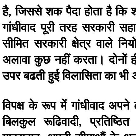
है
जिससे
शक
पैदा
होता
है
कि
,
गांधीवाद
पूरी
तरह
सरकारी
सहा
सीमित
सरकारी
क्षेत्र
वाले
निय
अलावा
कुछ
नहीं
करता।
दोनों
ह
उपर
बढती
हुई
विलासिता
का
भी
विपक्ष
के
रूप
में
गांधीवाद
अपने
बिलकुल
रूढिवादी
प्रतिष्ठित
,