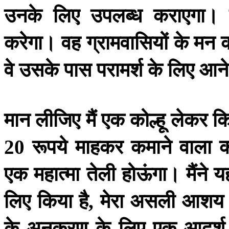
उनके
लिए
उपलब्ध
कराएगा।
करेगा।
वह
ग्रामवासियों
के
मन
वे
उसके
पास
परामर्श
के
लिए
आने
मान
लीजिए
मैं
एक
कोल्हू
लेकर
क
रूपये
माहकर
कमाने
वाला
क
20
एक
महात्मा
तेली
होऊंगा।
मैंने
यह
लिए
किया
है
मेरा
असली
आशय
,
के
अनुकरण
के
लिए
एक
आदर्श