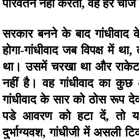
परिवर्तन
नहीं
करता
वह
हर
चीज
,
सरकार
बनने
के
बाद
गांधीवाद
क
होगा
गांधीवाद
जब
विपक्ष
में
था
-
,
था।
उसमें
चरखा
था
और
राके
नहीं
है।
वह
गांधीवाद
का
कुछ
गांधीवाद
के
सार
को
ठोस
रूप
दे
पडे
आवरण
को
हटा
दें
तो
य
,
दुर्भाग्यवश
गांधीजी
में
असली
टि
,