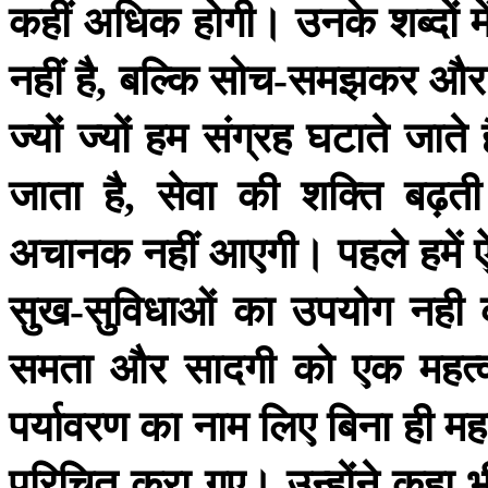
कहीं
अधिक
होगी।
उनके
शब्दों
मे
नहीं
है
बल्कि
सोच
समझकर
और
,
-
ज्यों
ज्यों
हम
संग्रह
घटाते
जाते
जाता
है
सेवा
की
शक्ति
बढ़ती
,
अचानक
नहीं
आएगी।
पहले
हमें
सुख
सुविधाओं
का
उपयोग
नही
-
समता
और
सादगी
को
एक
महत्व
पर्यावरण
का
नाम
लिए
बिना
ही
महा
परिचित
करा
गए।
उन्होंने
कहा
भ