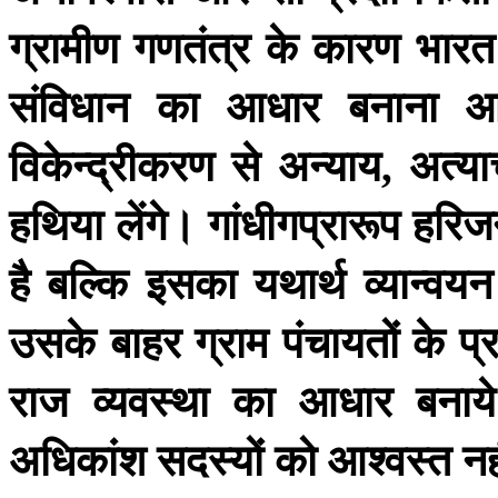
ग्रामीण
गणतंत्र
के
कारण
भारत
संविधान
का
आधार
बनाना
आ
विकेन्द्रीकरण
से
अन्याय
अत्या
,
हथिया
लेंगे।
गांधीगप्रारूप
हरिज
है
बल्कि
इसका
यथार्थ
व्यान्वयन
उसके
बाहर
ग्राम
पंचायतों
के
प्
राज
व्यवस्था
का
आधार
बनाये
अधिकांश
सदस्यों
को
आश्वस्त
नह