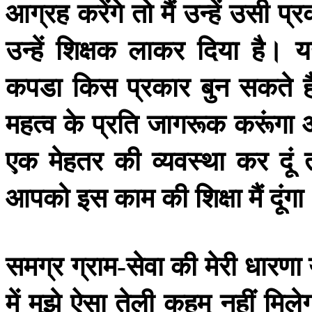
आग्रह
करेंगे
तो
मैं
उन्हें
उसी
प्र
उन्हें
शिक्षक
लाकर
दिया
है।
य
कपडा
किस
प्रकार
बुन
सकते
महत्व
के
प्रति
जागरूक
करूंगा
एक
मेहतर
की
व्यवस्था
कर
दूं
आपको
इस
काम
की
शिक्षा
मैं
दूंग
समग्र
ग्राम
सेवा
की
मेरी
धारणा
-
में
मुझे
ऐसा
तेली
कहम्
नहीं
मिले