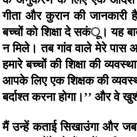
गीता
और
कुरान
की
जानकारी
ह
बच्चों
को
शिक्षा
दे
सकंू।
यह
ब
न
मिले।
तब
गांव
वाले
मेरे
पास
आ
हमारे
बच्चों
की
शिक्षा
की
व्यवस्था
आपके
लिए
एक
शिक्षक
की
व्यवस्
बर्दाश्त
करना
होगा।
और
वे
खु
’’
मैं
उन्हें
कताई
सिखाउंगा
और
जब