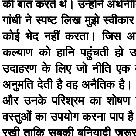
की
बात
करते
थे।
उन्होंने
अर्थनी
गांधी
ने
स्पष्ट
लिख
मुझे
स्वीकार
कोई
भेद
नहीं
करता।
जिस
अर
कल्याण
को
हानि
पहुंचती
हो
उ
उदाहरण
के
लिए
जो
नीति
एक
अनुमति
देती
है
वह
अनैतिक
है।
और
उनके
परिश्रम
का
शोषण
वस्तुओं
का
उपयोग
करना
पाप
ह
रखी
ताकि
सबकी
बुनियादी
जरूरत