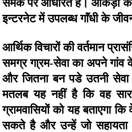
समंक
पर
आधरित
है।
आंकड़ों
क
इन्टरनेट
में
उपलब्ध
गाॅंधी
के
जीव
आर्थिक
विचारों
की
वर्तमान
प्रास
समग्र
गा्रम
सेवा
का
अपने
गांव
क
-
और
जितना
बन
पडे
उतनी
सेवा
मतलब
यह
नहीं
है
कि
वह
सार
ग्रामवासियों
को
यह
बताएगा
कि
व
सकते
है
और
उन्हें
जो
सहायता