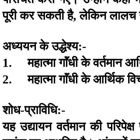
पूरी
कर
सकती
है
लेकिन
लालच
,
अध्ययन
के
उद्धेश्य
:-
महात्मा
गाॅंधी
के
वर्तमान
आर
1.
महात्मा
गाॅंधी
के
आर्थिक
वि
2.
शोध
प्राविधि
-
:-
यह
उद्यायन
वर्तमान
की
परिपेक्ष