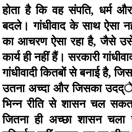
होता
है
कि
वह
संपति
धर्म
और
,
बदले।
गांधीवाद
के
साथ
ऐसा
नह
का
आचरण
ऐसा
रहा
है
जैसे
उस
,
कार्य
ही
नहीं
हैं।
सरकारी
गांधीवा
गांधीवादी
कितबों
से
बनाई
है
जिस
,
उतना
अच्दा
और
जिसका
उदद्े
भिन्न
रीति
से
शासन
चल
सकत
जितना
ही
अच्छा
शासन
चला