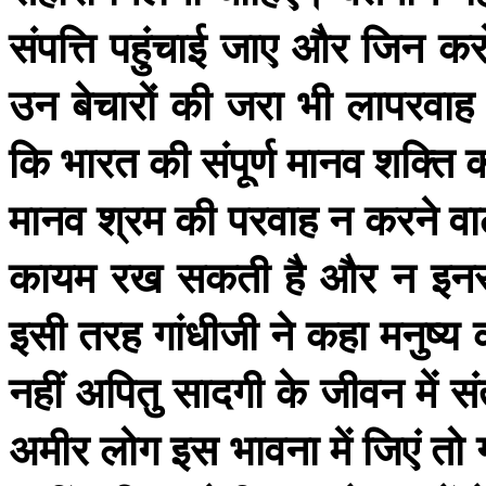
संपत्ति
पहुंचाई
जाए
और
जिन
कर
उन
बेचारों
की
जरा
भी
लापरवाह
कि
भारत
की
संपूर्ण
मानव
शक्ति
क
मानव
श्रम
की
परवाह
न
करने
वा
कायम
रख
सकती
है
और
न
इनस
इसी
तरह
गांधीजी
ने
कहा
मनुष्य
नहीं
अपितु
सादगी
के
जीवन
में
सं
अमीर
लोग
इस
भावना
में
जिएं
तो