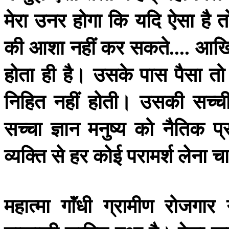
मेरा
उनर
होगा
कि
यदि
ऐसा
है
त
की
आशा
नहीं
कर
सकते
आख
....
होता
ही
है।
उसके
पास
पैसा
तो
निहित
नहीं
होती।
उसकी
सच्च
सच्चा
ज्ञान
मनुष्य
को
नैतिक
प्
व्यक्ति
से
हर
कोई
परामर्श
लेना
च
महात्मा
गाॅंधी
ग्रामीण
रोजगार