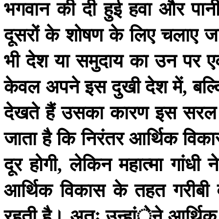
भगवान
की
दी
हुई
हवा
और
पान
दूसरों
के
शोषण
के
लिए
चलाए
जा
भी
देश
या
समुदाय
का
उन
पर
ए
केवल
अपने
इस
दुखी
देश
में
बल्
,
देखते
हैं
उसका
कारण
इस
सरल
जाता
है
कि
निरंतर
आर्थिक
विका
दूर
होगी
लेकिन
महात्मा
गांधी
ने
,
आर्थिक
विकास
के
तहत
गरीबी
रहती
है।
अतः
उन्हांेने
आर्थिक