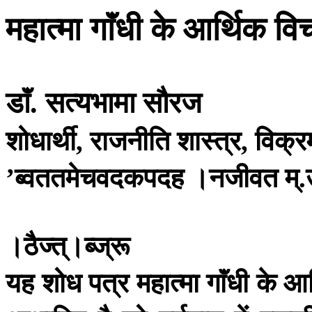
महात्मा
गाॅंधी
के
आर्थिक
विच
डाॅं
सत्यभामा
सौरज
.
शोधार्थी
राजनीति
शास्त्र
विक्र
,
,
ब्वततमेचवदकपदह
।नजीवत
म्
’
.
।ठैज्त्।ब्ज्रू
यह
शोध
पत्र
महात्मा
गाॅंधी
के
आर