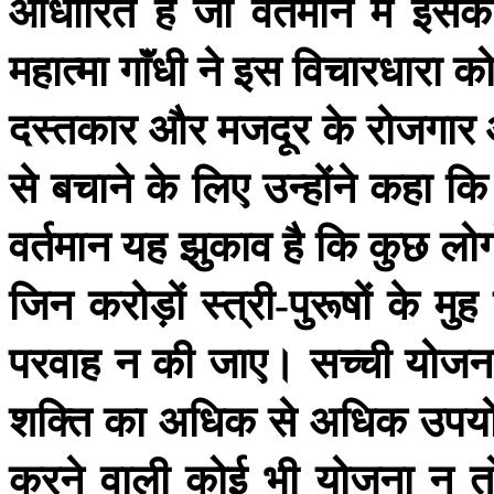
आधारित
है
जो
वर्तमान
में
इसक
महात्मा
गाॅंधी
ने
इस
विचारधारा
क
दस्तकार
और
मजदूर
के
रोजगार
से
बचाने
के
लिए
उन्होंने
कहा
कि
वर्तमान
यह
झुकाव
है
कि
कुछ
लोग
जिन
करोड़ों
स्त्री
पुरूषों
के
मुह
-
परवाह
न
की
जाए।
सच्ची
योजन
शक्ति
का
अधिक
से
अधिक
उपय
करने
वाली
कोई
भी
योजना
न
त