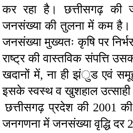
कर
रहा
है।
छत्तीसगढ़
की
जनसंख्या
की
तुलना
में
कम
है।
जनसंख्या
मुख्यतः
कृषि
पर
निर्भ
राष्ट्र
की
वास्तविक
संपत्ति
उसक
खदानों
में
ना
ही
झंुड
एवं
समूह
,
इसके
स्वस्थ
व
खुशहाल
उत्साही
छत्तीसगढ़
प्रदेश
की
की
2001
जनगणना
में
जनसंख्या
वृद्धि
दर
2