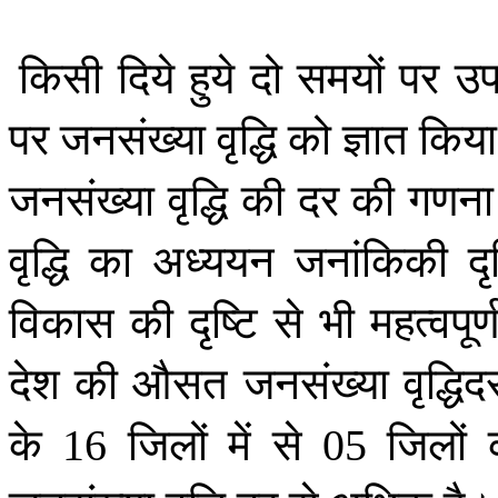
किसी
दिये
हुये
दो
समयों
पर
उप
पर
जनसंख्या
वृद्धि
को
ज्ञात
किया
जनसंख्या
वृद्धि
की
दर
की
गणना
वृद्धि
का
अध्ययन
जनांकिकी
द
विकास
की
दृष्टि
से
भी
महत्वपूर्
देश
की
औसत
जनसंख्या
वृद्धिद
के
जिलों
में
से
जिलों
16
05