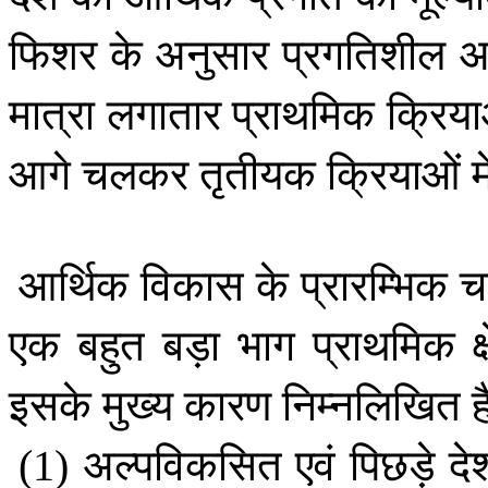
फिशर
के
अनुसार
प्रगतिशील
अर
मात्रा
लगातार
प्राथमिक
क्रिया
आगे
चलकर
तृतीयक
क्रियाओं
मे
आर्थिक
विकास
के
प्रारम्भिक
च
एक
बहुत
बड़ा
भाग
प्राथमिक
क
इसके
मुख्य
कारण
निम्नलिखित
अल्पविकसित
एवं
पिछड़े
देश
(1)