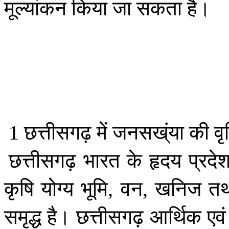
मूल्यांकन
किया
जा
सकता
है।
छत्तीसगढ़
में
जनसख्ंया
की
वृद
1
छत्तीसगढ़
भारत
के
हृदय
प्रदे
कृषि
योग्य
भूमि
वन
खनिज
तथ
,
,
समृद्ध
है।
छत्तीसगढ़
आर्थिक
एवं