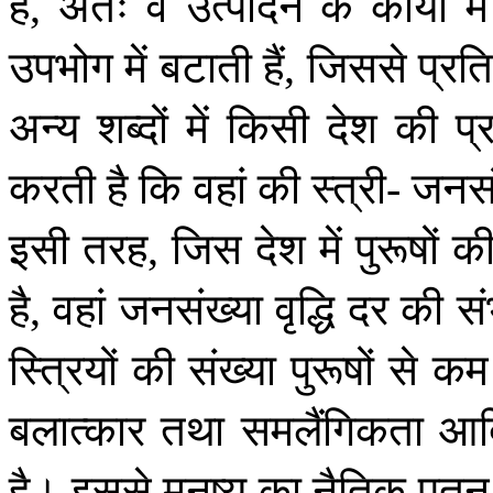
है
अतः
वे
उत्पादन
के
कार्यों
में
,
उपभोग
में
बटाती
हैं
जिससे
प्रत
,
अन्य
शब्दों
में
किसी
देश
की
प्
करती
है
कि
वहां
की
स्त्री
जनसं
-
इसी
तरह
जिस
देश
में
पुरूषों
क
,
है
वहां
जनसंख्या
वृद्धि
दर
की
सं
,
स्त्रियों
की
संख्या
पुरूषों
से
कम
बलात्कार
तथा
समलैंगिकता
आद
है।
इससे
मनुष्य
का
नैतिक
पतन