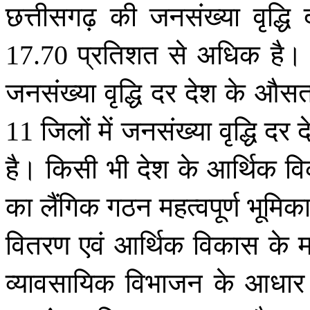
छत्तीसगढ़
की
जनसंख्या
वृद्धि
प्रतिशत
से
अधिक
है।
17.70
जनसंख्या
वृद्धि
दर
देश
के
औस
जिलों
में
जनसंख्या
वृद्धि
दर
द
11
है।
किसी
भी
देश
के
आर्थिक
व
का
लैंगिक
गठन
महत्वपूर्ण
भूमिक
वितरण
एवं
आर्थिक
विकास
के
म
व्यावसायिक
विभाजन
के
आधार