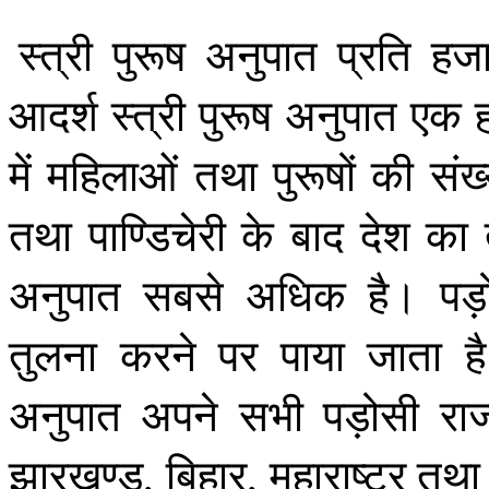
स्त्री
पुरूष
अनुपात
प्रति
हज
आदर्श
स्त्री
पुरूष
अनुपात
एक
में
महिलाओं
तथा
पुरूषों
की
संख्
तथा
पाण्डिचेरी
के
बाद
देश
का
अनुपात
सबसे
अधिक
है।
पड़
तुलना
करने
पर
पाया
जाता
है
अनुपात
अपने
सभी
पड़ोसी
राज्
झारखण्ड
बिहार
महाराष्ट्र
तथा
,
,