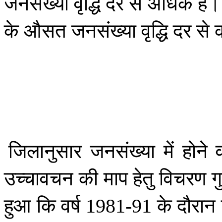
जनसंख्या
वृद्धि
दर
से
अधिक
है।
के
औसत
जनसंख्या
वृद्धि
दर
से
जिलानुसार
जनसंख्या
में
होने
उच्चावचन
की
माप
हेतु
विचरण
ग
हुआ
कि
वर्ष
के
दौरान
1981-91