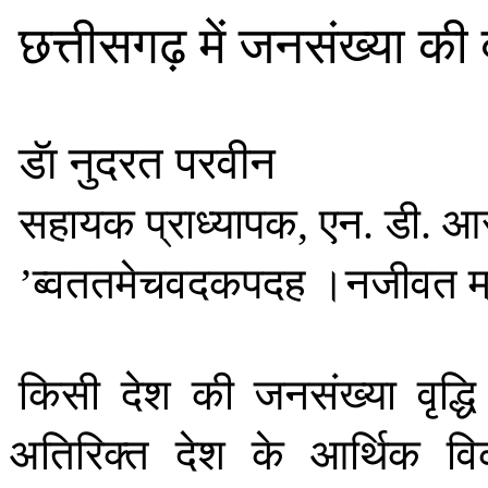
छत्तीसगढ़
में
जनसंख्या
की
डॅा
नुदरत
परवीन
सहायक
प्राध्यापक
एन
डी
आ
,
.
.
ब्वततमेचवदकपदह
।नजीवत
म
’
किसी
देश
की
जनसंख्या
वृद्धि
अतिरिक्त
देश
के
आर्थिक
व