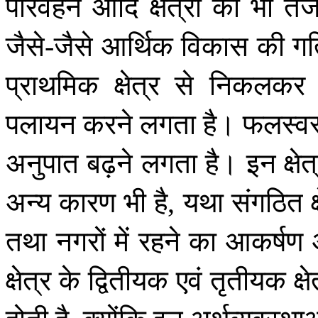
परिवहन
आदि
क्षेत्रों
का
भी
तेज
जैसे
जैसे
आर्थिक
विकास
की
गत
-
प्राथमिक
क्षेत्र
से
निकलकर
पलायन
करने
लगता
है।
फलस्व
अनुपात
बढ़ने
लगता
है।
इन
क्षेत
अन्य
कारण
भी
है
यथा
संगठित
क
,
तथा
नगरों
में
रहने
का
आकर्षण
क्षेत्र
के
द्वितीयक
एवं
तृतीयक
क्षे