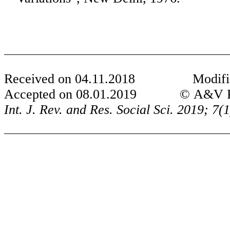
Received on
04
.
11
.201
8
Modified
Accepted on
08
.0
1
.201
9
©
A
&V P
Int. J. Rev. and Res. Social Sci. 201
9
;
7
(1