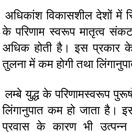
अधिकांश
विकासशील
देशों
में
स
के
परिणाम
स्वरूप
मातृत्व
संक
अधिक
होती
है।
इस
प्रकार
क
तुलना
में
कम
होगी
तथा
लिंगानुप
लम्बे
युद्ध
के
परिणामस्वरूप
पुरूष
लिंगानुपात
कम
हो
जाता
है।
इ
प्रवास
के
कारण
भी
उत्पन्न