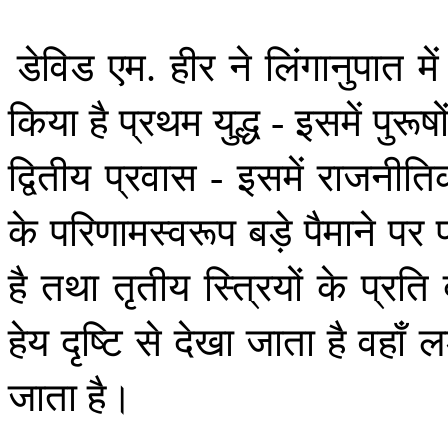
डेविड
एम
हीर
ने
लिंगानुपात
में
.
किया
है
प्रथम
युद्ध
इसमें
पुरूषो
-
द्वितीय
प्रवास
इसमें
राजनीति
-
के
परिणामस्वरूप
बड़े
पैमाने
पर
है
तथा
तृतीय
स्त्रियों
के
प्रति
हेय
दृष्टि
से
देखा
जाता
है
वहाँ
ल
जाता
है।