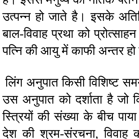
उत्पन्न
हो
जाते
है।
इसके
अतिर
बाल
विवाह
प्रथा
को
प्रोत्साहन
-
पत्नि
की
आयु
में
काफी
अन्तर
हो
लिंग
अनुपात
किसी
विशिष्ट
सम
उस
अनुपात
को
दर्शाता
है
जो
स्त्रियों
की
संख्या
के
बीच
पाया
देश
की
श्रम
संरचना
विवाह
-
,