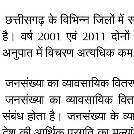
छत्तीसगढ़
के
विभिन्न
जिलों
में
स
है।
वर्ष
एवं
दोनों
2001
2011
अनुपात
में
विचरण
अत्यधिक
कम
जनसंख्या
का
व्यावसायिक
वित
जनसंख्या
का
व्यावसायिक
वि
संबंध
होता
है।
जनसंख्या
के
व्
देश
की
आर्थिक
प्रगति
का
मूल्य