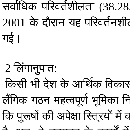
सर्वाधिक
परिवर्तशीलता
(38.2
के
दौरान
यह
परिवर्तनश
2001
गई।
लिंगानुपात
2
:
किसी
भी
देश
के
आर्थिक
विका
लैंगिक
गठन
महत्वपूर्ण
भूमिका
न
कि
पुरूषों
की
अपेक्षा
स्त्रियों
में
क