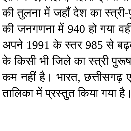
की
तुलना
में
जहाँ
देश
का
स्त्री
-
की
जनगणना
में
हो
गया
वह
940
अपने
के
स्तर
से
बढ़
1991
985
के
किसी
भी
जिले
का
स्त्री
पुरू
कम
नहीं
है।
भारत
छत्तीसगढ़
ए
,
तालिका
में
प्रस्तुत
किया
गया
है