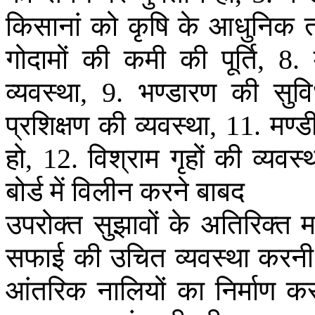
किसानां
को
कृषि
के
आधुनिक
गोदामों
की
कमी
की
पूर्ति
, 8.
व्यवस्था
भण्डारण
की
सुव
, 9.
प्रशिक्षण
की
व्यवस्था
मण्ड
, 11.
हो
विश्राम
गृहों
की
व्यवस्
, 12.
बोर्ड
में
विलीन
करने
बाबद
उपरोक्त
सुझावों
के
अतिरिक्त
म
सफाई
की
उचित
व्यवस्था
करनी
आंतरिक
नालियों
का
निर्माण
कर