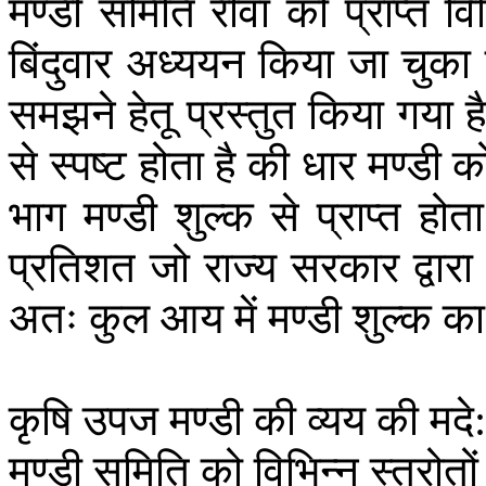
मण्डी
समिति
रीवा
को
प्राप्त
वि
बिंदुवार
अध्ययन
किया
जा
चुका
समझने
हेतू
प्रस्तुत
किया
गया
ह
से
स्पष्ट
होता
है
की
धार
मण्डी
क
भाग
मण्डी
शुल्क
से
प्राप्त
होता
प्रतिशत
जो
राज्य
सरकार
द्वारा
अतः
कुल
आय
में
मण्डी
शुल्क
का
कृषि
उपज
मण्डी
की
व्यय
की
मदे
मण्डी
समिति
को
विभिन्न
स्त्रोतों