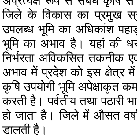
अप्रत्यक्ष
रूप
से
संबंध
कृषि
से
जिले
के
विकास
का
प्रमुख
स्
उपलब्ध
भूमि
का
अधिकांश
पहा
भूमि
का
अभाव
है।
यहां
की
ध
निर्भरता
अविकसित
तकनीक
एव
अभाव
में
प्रदेश
को
इस
क्षेत्र
में
कृषि
उपयोगी
भूमि
अपेक्षाकृत
क
करती
है।
पर्वतीय
तथा
पठारी
भा
हो
जाता
है।
जिले
में
औसत
वर्ष
डालती
है।