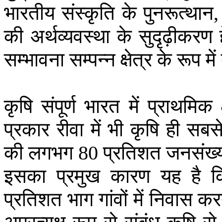
भारतीय
संस्कृति
के
पुनरूत्थान
की
अर्थव्यवस्था
के
सुदृढ़ीकरण
सम्भावना
सम्पन्न
क्षेत्र
के
रूप
में
कृषि
संपूर्ण
भारत
में
प्राथमिक
प्रकार
रीवा
में
भी
कृषि
ही
सबस
की
लगभग
प्रतिशत
जनसंख्
80
इसका
प्रमुख
कारण
यह
है
क
प्रतिशत
भाग
गांवों
में
निवास
कर