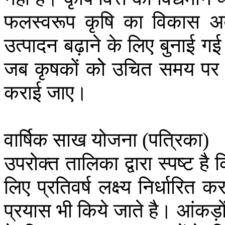
फलस्वरूप
कृषि
का
विकास
अव
उत्पादन
बढ़ाने
के
लिए
बुनाई
गई
जब
कृषकों
कोेे
उचित
समय
पर
कराई
जाए।
वार्षिक
साख
योजना
पत्रिका
(
)
उपरोक्त
तालिका
द्वारा
स्पष्ट
है
क
लिए
प्रतिवर्ष
लक्ष्य
निर्धारित
कर
प्रयास
भी
किये
जाते
है।
आंकड़ो