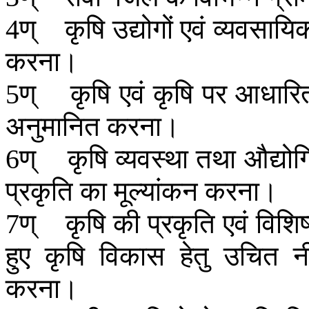
ण्
कृषि
उद्योगों
एवं
व्यवसायि
4
करना।
ण्
कृषि
एवं
कृषि
पर
आधारि
5
अनुमानित
करना।
ण्
कृषि
व्यवस्था
तथा
औद्यो
6
प्रकृति
का
मूल्यांकन
करना।
ण्
कृषि
की
प्रकृति
एवं
विशिष
7
हुए
कृषि
विकास
हेतु
उचित
न
करना।