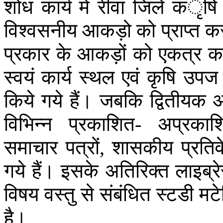
शोध
कार्य
में
रीवा
जिले
कृषि
विश्वसनीय
आकड़ो
को
प्राप्त
कर
प्रकार
के
आकड़ों
को
एकत्र
क
स्वयं
कार्य
स्थल
एवं
कृषि
उपज
किये
गये
हैं।
जबकि
द्वितीयक
आ
विभिन्न
प्रकाशित
अप्रकाश
-
समाचार
पत्रों
शासकीय
प्रतिव
,
गये
हैं।
इसके
अतिरिक्त
लाइब्रे
विषय
वस्तु
से
संबंधित
स्टडी
मट
है।