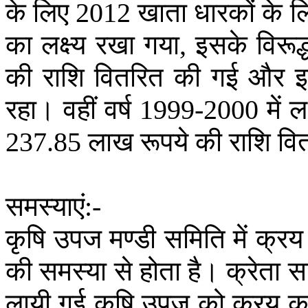
के
लिए
खाता
धारकों
के
ल
2012
का
लक्ष्य
रखा
गया
इसके
विरूद्
,
की
राशि
वितरित
की
गई
और
रहा।
वहीं
वर्ष
में
लक
1999-2000
लाख
रूपये
की
राशि
वि
237.85
समस्याएं
:-
कृषि
उपज
मण्डी
समिति
में
क्रय
की
समस्या
से
होता
है।
क्रेता
स
लायी
गई
कृषि
उपज
को
क्रय
क