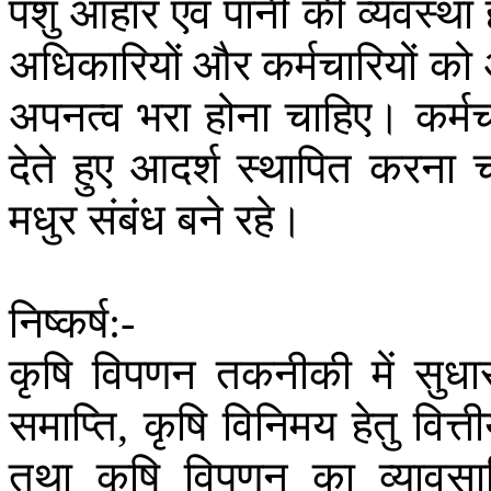
पशु
आहार
एवं
पानी
की
व्यवस्था
अधिकारियों
और
कर्मचारियों
को
अपनत्व
भरा
होना
चाहिए।
कर्मच
देते
हुए
आदर्श
स्थापित
करना
च
मधुर
संबंध
बने
रहे।
निष्कर्ष
:-
कृषि
विपणन
तकनीकी
में
सुधा
समाप्ति
कृषि
विनिमय
हेतु
वित्त
,
तथा
कृषि
विपणन
का
व्यावस