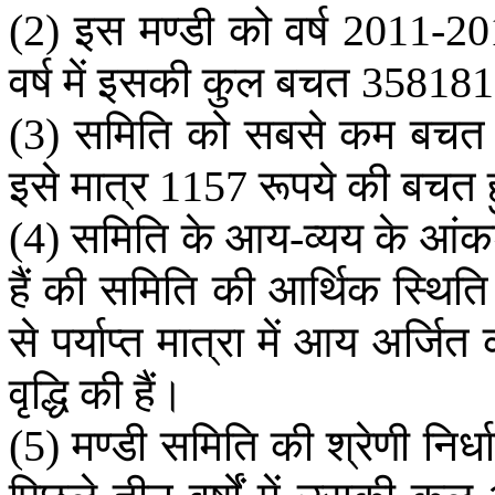
इस
मण्डी
को
वर्ष
(2)
2011-2
वर्ष
में
इसकी
कुल
बचत
35818
समिति
को
सबसे
कम
बचत
(3)
इसे
मात्र
रूपये
की
बचत
1157
समिति
के
आय
व्यय
के
आंकड
(4)
-
हैं
की
समिति
की
आर्थिक
स्थिति
से
पर्याप्त
मात्रा
में
आय
अर्जित
वृद्धि
की
हैं।
मण्डी
समिति
की
श्रेणी
निर्ध
(5)