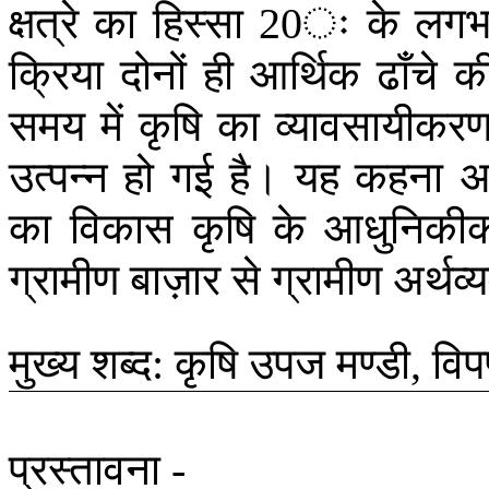
क्षत्रे
का
हिस्सा
ः
के
लग
20
क्रिया
दोनों
ही
आर्थिक
ढाँचे
क
समय
में
कृषि
का
व्यावसायीकर
उत्पन्न
हो
गई
है।
यह
कहना
अ
का
विकास
कृषि
के
आधुनिकी
ग्रामीण
बाज़ार
से
ग्रामीण
अर्थव्
मुख्य
शब्द
कृषि
उपज
मण्डी
वि
:
,
प्रस्तावना
-