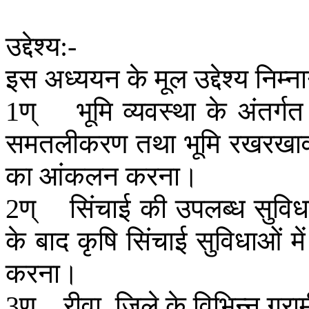
उद्देश्य
:-
इस
अध्ययन
के
मूल
उद्देश्य
निम्न
ण्
भूमि
व्यवस्था
के
अंतर्गत
1
समतलीकरण
तथा
भूमि
रखरखा
का
आंकलन
करना।
ण्
सिंचाई
की
उपलब्ध
सुविधा
2
के
बाद
कृषि
सिंचाई
सुविधाओं
में
करना।
ण्
रीवा
जिले
के
विभिन्न
ग्रा
3