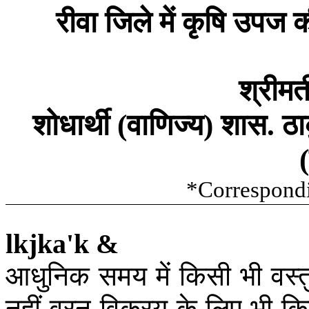
रीवा
जिले
में
कृषि
उपज
क
श्रीमत
शोधार्थी
वाणिज्य
शास
ठा
(
)
.
(
*Correspond
lkjka'k &
आधुनिक
समय
में
किसी
भी
वस्त
नहीं
वरन्
विक्रय
के
लिए
भी
कि