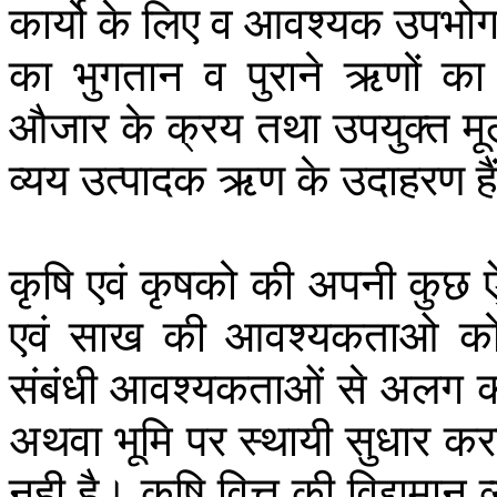
कार्यो
के
लिए
व
आवश्यक
उपभो
का
भुगतान
व
पुराने
ऋणों
का
औजार
के
क्रय
तथा
उपयुक्त
मू
व्यय
उत्पादक
ऋण
के
उदाहरण
ह
कृषि
एवं
कृषको
की
अपनी
कुछ
एवं
साख
की
आवश्यकताओ
क
संबंधी
आवश्यकताओं
से
अलग
अथवा
भूमि
पर
स्थायी
सुधार
कर
नही
है।
कृषि
वित्त
की
विद्यमान
व