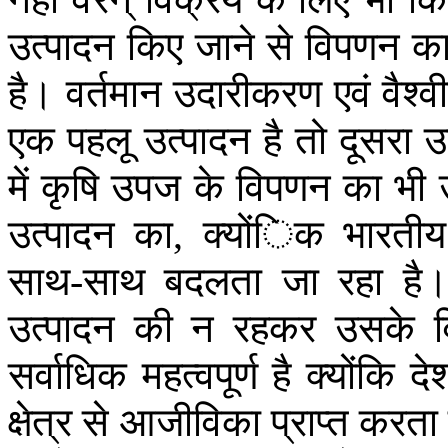
उत्पादन
किए
जाने
से
विपणन
क
है।
वर्तमान
उदारीकरण
एवं
वैश्
एक
पहलू
उत्पादन
है
तो
दूसरा
उ
में
कृषि
उपज
के
विपणन
का
भी
उत्पादन
का
क्योंिक
भारतीय
,
साथ
साथ
बदलता
जा
रहा
है
-
उत्पादन
की
न
रहकर
उसके
सर्वाधिक
महत्वपूर्ण
है
क्योंकि
दे
क्षेत्र
से
आजीविका
प्राप्त
करता