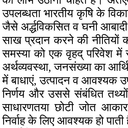
उपलब्धता
भारतीय
कृषि
के
विक
जैसे
अर्द्धविकसित
व
घनी
आबादी
साख
प्रदान
करने
की
नीतियों
समस्या
को
एक
वृहद्
परिवेश
में
अर्थव्यवस्था
जनसंख्या
का
आर्थ
,
में
बाधाएं
उत्पादन
व
आवश्यक
उ
,
निर्णय
और
उससे
संबंधित
तथ्यों
साधारणतया
छोटी
जोत
आकार
निर्वाह
के
लिए
आवश्यक
हो
पाती