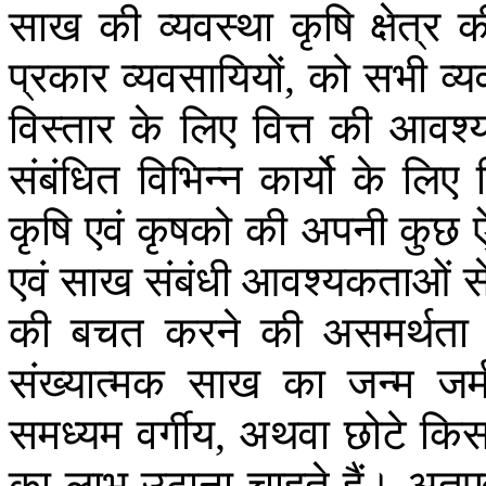
साख
की
व्यवस्था
कृषि
क्षेत्र
क
प्रकार
व्यवसायियों
को
सभी
व्
,
विस्तार
के
लिए
वित्त
की
आवश्
संबंधित
विभिन्न
कार्यो
के
लिए
कृषि
एवं
कृषको
की
अपनी
कुछ
एवं
साख
संबंधी
आवश्यकताओं
स
की
बचत
करने
की
असमर्थता
संख्यात्मक
साख
का
जन्म
जर्
समध्यम
वर्गीय
अथवा
छोटे
किस
,
का
लाभ
उठाना
चाहते
हैं।
अतए