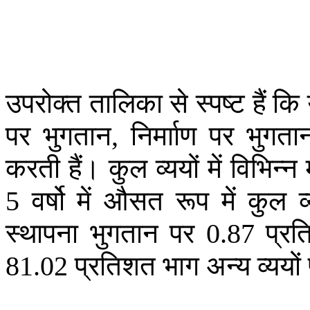
उपरोक्त
तालिका
से
स्पष्ट
हैं
कि
पर
भुगतान
निर्मााण
पर
भुगता
,
करती
हैं।
कुल
व्ययों
में
विभिन्न
वर्षो
में
औसत
रूप
में
कुल
व
5
स्थापना
भुगतान
पर
प्र
0.87
प्रतिशत
भाग
अन्य
व्ययों
81.02