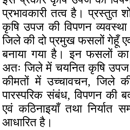
प्रभावकारी
तत्व
है।
प्रस्तुत
श
कृषि
उपज
की
विपणन
व्यवस्था
जिले
की
दो
प्रमुख
फसलों
गेहूँ
एव
बनाया
गया
है।
इन
फसलों
का
अतः
जिले
में
चयनित
कृषि
उपज
कीमतों
में
उच्चावचन
जिले
क
,
पारस्परिक
संबंध
विपणन
की
ब
,
एवं
कठिनाइयाँ
तथा
निर्यात
सम
आधारित
है।