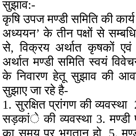
सुझाव
:-
कृषि
उपज
मण्डी
समिति
की
कार्य
अध्ययन
के
तीन
पक्षों
से
सम्बध
’
से
विक्रय
अर्थात
कृषकों
एवं
,
अर्थात
मण्डी
समिति
स्वयं
विवे
के
निवारण
हेतू
सुझाव
की
आव
सुझाए
जा
रहे
है
-
सुरक्षित
प्रांगण
की
व्यवस्था
1.
सड़कांे
की
व्यवस्था
मण्डी
3.
का
समय
पर
भुगतान
हो
मण्
, 5.