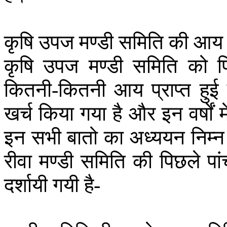
कृषि
उपज
मण्डी
समिति
की
आय
कृषि
उपज
मण्डी
समिति
को
प
कितनी
कितनी
आय
प्राप्त
हुई
-
खर्च
किया
गया
है
और
इन
वर्षों
मे
इन
सभी
बातो
का
अध्ययन
निम्न
रीवा
मण्डी
समिति
की
पिछले
पा
दर्शायी
गयी
है
-