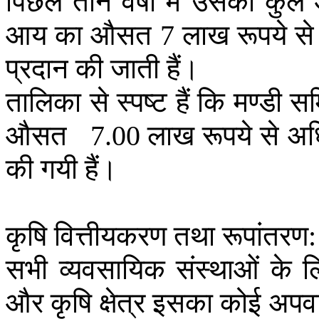
पिछले
तीन
वर्षों
में
उसकी
कुल
आय
का
औसत
लाख
रूपये
से
7
प्रदान
की
जाती
हैं।
तालिका
से
स्पष्ट
हैं
कि
मण्डी
सम
औसत
लाख
रूपये
से
अ
7.00
की
गयी
हैं।
कृषि
वित्तीयकरण
तथा
रूपांतरण
:
सभी
व्यवसायिक
संस्थाओं
के
ल
और
कृषि
क्षेत्र
इसका
कोई
अपव