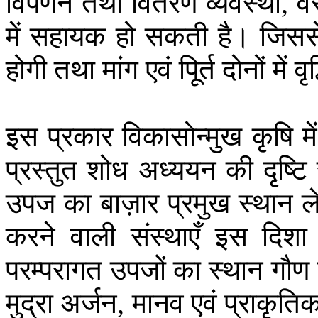
विपणन
तथा
वितरण
व्यवस्था
वस
,
में
सहायक
हो
सकती
है।
जिसस
होगी
तथा
मांग
एवं
पूिर्त
दोनों
में
वृद
इस
प्रकार
विकासोन्मुख
कृषि
में
प्रस्तुत
शोध
अध्ययन
की
दृष्टि
उपज
का
बाज़ार
प्रमुख
स्थान
ल
करने
वाली
संस्थाएँ
इस
दिशा
परम्परागत
उपजों
का
स्थान
गौण
मुद्रा
अर्जन
मानव
एवं
प्राकृति
,