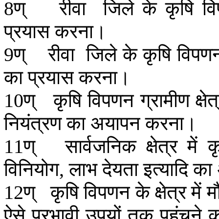
ण्
रीवा
जिले
के
कृषि
व
8
प्रयास
करना।
ण्
रीवा
जिले
के
कृषि
विपण
9
का
प्रयास
करना।
ण्
कृषि
विपणन
ग्रामीण
क्षेत
10
नियंत्रण
का
अयापन
करना।
ण्
सार्वजनिक
क्षेत्र
में
क
11
विनियोग
लाभ
देयता
इत्यादि
का
,
ण्
कृषि
विपणन
के
क्षेत्र
में
म
12
ऐसे
प्रभावी
उपयों
तक
पहुंचने
क