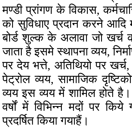
मण्डी
प्रांगण
के
विकास
कर्मचार
,
को
सुविधाए
प्रदान
करने
आदि
बोर्ड
शुल्क
के
अलावा
जो
खर्च
जाता
है
इसमे
स्थापना
व्यय
निर्म
,
पर
देय
भत्ते
अतिथियो
पर
खर्च
,
पेट्रोल
व्यय
सामाजिक
दृष्टिक
,
व्यय
इस
व्यय
में
शामिल
होते
है।
वर्षों
में
विभिन्न
मदों
पर
किये
प्रदर्षित
किया
गयाहैं।