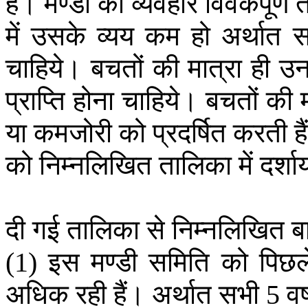
हैं।
मण्डी
का
व्यवहार
विवेकपूर्ण
में
उसके
व्यय
कम
हो
अर्थात
स
चाहिये।
बचतों
की
मात्रा
ही
उ
प्राप्ति
होना
चाहिये।
बचतों
की
या
कमजोरी
को
प्रदर्षित
करती
ह
को
निम्नलिखित
तालिका
में
दर्शा
दी
गई
तालिका
से
निम्नलिखित
बा
इस
मण्डी
समिति
को
पिछल
(1)
अधिक
रही
हैं।
अर्थात
सभी
वर्
5