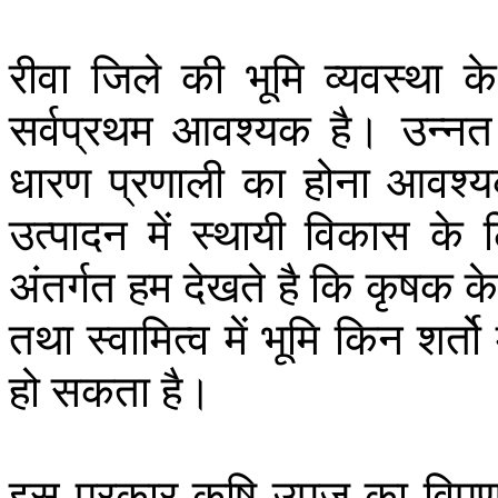
रीवा
जिले
की
भूमि
व्यवस्था
के
सर्वप्रथम
आवश्यक
है।
उन्नत
धारण
प्रणाली
का
होना
आवश्
उत्पादन
में
स्थायी
विकास
के
अंतर्गत
हम
देखते
है
कि
कृषक
के
तथा
स्वामित्व
में
भूमि
किन
शर्तो
हो
सकता
है।
इस
प्रकार
कृषि
उपज
का
विप