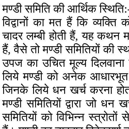
मण्डी
समिति
की
आर्थिक
स्थिति
:
विद्वानों
का
मत
हैं
कि
व्यक्ति
क
चादर
लम्बी
होती
हैं
यह
कथन
म
,
हैं
वैसे
तो
मण्डी
समितियों
की
स्
,
उपज
का
उचित
मूल्य
दिलवाना
लिये
मण्डी
को
अनेक
आधारभूत
जिनके
लिये
धन
खर्च
करना
हो
मण्डी
समितियों
द्वारा
जो
धन
खर
समितियों
को
विभिन्न
स्त्रोतों
स