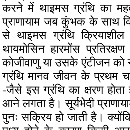
करने
में
थाइमस
ग्रंथि
का
महत
प्राणायाम
जब
कुंभक
के
साथ
क
से
थाइमस
ग्रंथि
क्रियाशील
थायमोसिन
हारमोंस
प्रतिरक्षण
कोजीवाणु
या
उसके
एंटीजन
को
ग्रंथि
मानव
जीवन
के
प्रथम
च
जैसे
इस
ग्रंथि
का
क्षरण
होता
-
आने
लगता
है।
सूर्यभेदी
प्राणाय
पुनः
सक्रिय
हो
जाती
है।
क्योंक