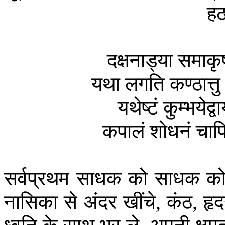
हठ
दक्षनाड्या
समाकृष
यथा
लगति
कण्ठात्तु
यथेष्टं
कुम्भयेद्वाय
कपालं
शोधनं
चाप
सर्वप्रथम
साधक
को
साधक
क
नासिका
से
अंदर
खींचे
कंठ
हृ
,
,