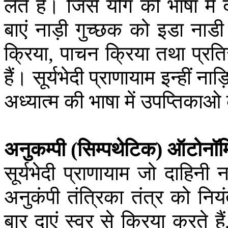
लेते
हैं।
जिसे
योग
की
भाषा
में
बाएं
नाड़ी
गुच्छक
को
इडा
नाडी
क्रिया
पाचन
क्रिया
तथा
प्रति
,
हैं।
सूर्यभेदी
प्राणायाम
इन्हीं
नाड़ि
अध्यात्म
की
भाषा
में
उपप्तिकाओ
अनुकम्पी
सिम्पथेटिक
ऑटोनॉ
(
)
सूर्यभेदी
प्राणायाम
जो
दाहिनी
न
अनुकंपी
तंत्रिका
तंत्र
को
नियं
बार
दाएं
स्वर
से
क्रिया
करते
हैं