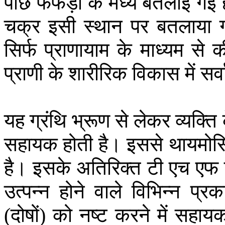
पीछे
फेफड़ों
के
मध्य
बतलाई
गई
चक्र
इसी
स्थान
पर
बतलाया
सिर्फ
प्राणायाम
के
माध्यम
से
क
प्राणी
के
शारीरिक
विकास
में
सर्
यह
ग्रंथि
भ्रूण
से
लेकर
व्यक्ति
सहायक
होती
है।
इससे
थायमोस
है।
इसके
अतिरिक्त
टी
एच
एफ
उत्पन्न
होने
वाले
विभिन्न
प्रक
दोषों
को
नष्ट
करने
में
सहाय
(
)