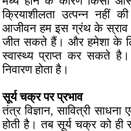
मध्य
होने
के
कारण
किसी
आ
क्रियाशीलता
उत्पन्न
नहीं
की
आजीवन
हम
इस
ग्रंथ
के
स्राव
जीत
सकते
हैं।
और
हमेशा
के
ल
स्वास्थ्य
प्राप्त
कर
सकते
है।
निवारण
होता
है।
सूर्य
चक्र
पर
प्रभाव
तंत्र
विज्ञान
सावित्री
साधना
ए
,
होती
है।
तब
सूर्य
चक्र
को
ही