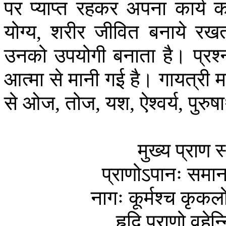
पर
प्याप्त
रहकर
अपना
कार्य
क
योग्य
शरीर
जीवित
बनाये
रखत
,
उनको
उपयोगी
बनाता
है।
प्रश
आत्मा
से
मानी
गई
है।
गायत्री
म
से
ओज
तोज
यश
ऐश्वर्य
पुरुषा
,
,
,
,
मुख्य
प्राण
स
प्राणोऽपानः
समानश
नागः
कूर्मश्च
कृकल
हृदि
प्राणो
वहेन्