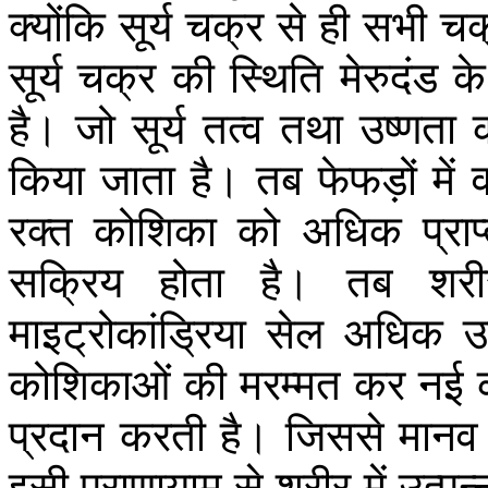
क्योंकि
सूर्य
चक्र
से
ही
सभी
चक
सूर्य
चक्र
की
स्थिति
मेरुदंड
के
है।
जो
सूर्य
तत्व
तथा
उष्णता
किया
जाता
है।
तब
फेफड़ों
में
व
रक्त
कोशिका
को
अधिक
प्राप
सक्रिय
होता
है।
तब
शरी
माइट्रोकांड्रिया
सेल
अधिक
उ
कोशिकाओं
की
मरम्मत
कर
नई
प्रदान
करती
है।
जिससे
मानव
इसी
प्राणायाम
से
शरीर
में
उत्पन्