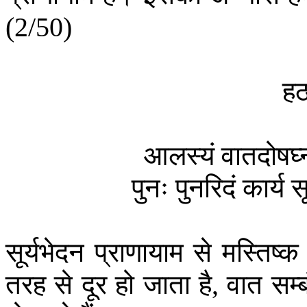
(2/50)
हठ
आलस्यं
वातदोषघ्न
पुनः
पुनरिदं
कार्य
स
सूर्यभेदन
प्राणायाम
से
मस्तिष्क
तरह
से
दूर
हो
जाता
है
वात
सम्ब
,