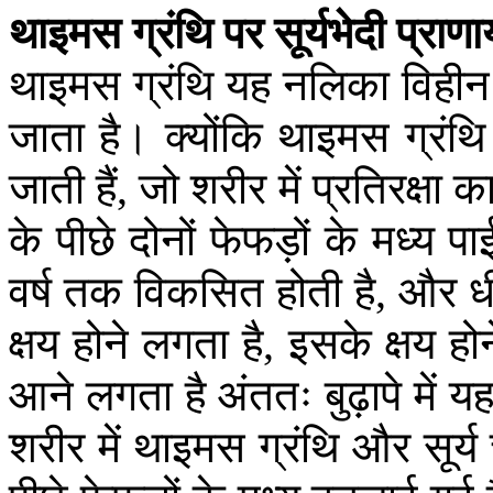
थाइमस
ग्रंथि
पर
सूर्यभेदी
प्राणा
थाइमस
ग्रंथि
यह
नलिका
विहीन
जाता
है।
क्योंकि
थाइमस
ग्रंथि
जाती
हैं
जो
शरीर
में
प्रतिरक्षा
क
,
के
पीछे
दोनों
फेफड़ों
के
मध्य
पा
वर्ष
तक
विकसित
होती
है
और
ध
,
क्षय
होने
लगता
है
इसके
क्षय
होन
,
आने
लगता
है
अंततः
बुढ़ापे
में
य
शरीर
में
थाइमस
ग्रंथि
और
सूर्य