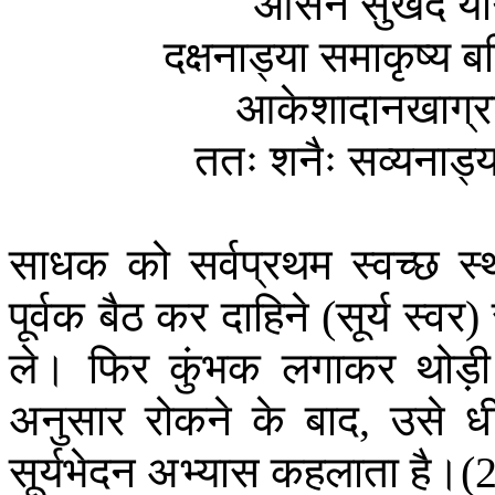
आसने
सुखदे
यो
दक्षनाड्या
समाकृष्य
बह
आकेशादानखाग्रा
ततः
शनैः
सव्यनाड्य
साधक
को
सर्वप्रथम
स्वच्छ
स्
पूर्वक
बैठ
कर
दाहिने
सूर्य
स्वर
(
)
ले।
फिर
कुंभक
लगाकर
थोड़ी
अनुसार
रोकने
के
बाद
उसे
धी
,
सूर्यभेदन
अभ्यास
कहलाता
है।
(