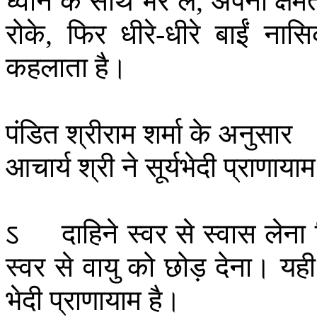
ध्वनि
के
साथ
भर
ले
अपनी
क्षम
,
रोके
फिर
धीरे
धीरे
बाईं
नासि
,
-
कहलाता
है।
पंडित
श्रीराम
शर्मा
के
अनुसार
आचार्य
श्री
ने
सूर्यभेदी
प्राणायाम
ऽ
दाहिने
स्वर
से
स्वास
लेना
स्वर
से
वायु
को
छोड़
देना।
यही
भेदी
प्राणायाम
है।