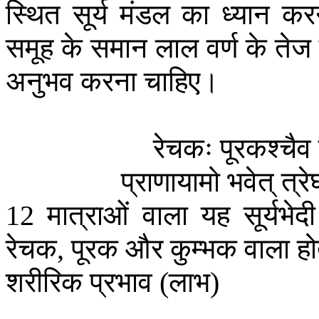
स्थित
सूर्य
मंडल
का
ध्यान
कर
समूह
के
समान
लाल
वर्ण
के
तेज
अनुभव
करना
चाहिए।
रेचकः
पूरकश्चैव
प्राणायामो
भवेत्
त्रे
मात्राओं
वाला
यह
सूर्यभेदी
12
रेचक
पूरक
और
कुम्भक
वाला
हो
,
शरीरिक
प्रभाव
लाभ
(
)