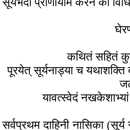
सूर्यभेदी
प्राणायाम
करने
की
विध
घेर
कथितं
सहितं
कु
पूरयेत्
सूर्यनाड्या
च
यथाशक्ति
जल
यावत्स्वेदं
नखकेशाभ्यां
सर्वप्रथम
दाहिनी
नासिका
सूर्य
(