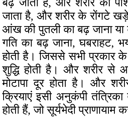
बढ़
जाता
है
और
शरीर
की
पेश
,
जाता
है
और
शरीर
के
रोंगटे
खड़
,
आंख
की
पुतली
का
बढ़
जाना
या
गति
का
बढ़
जाना
घबराहट
भ
,
,
होती
है।
जिससे
सभी
प्रकार
के
शुद्धि
होती
है।
और
शरीर
से
अ
मोटापा
दूर
होता
है।
और
शरी
क्रियाएं
इसी
अनुकंपी
तंत्रिका
होती
हैं
जो
सूर्यभेदी
प्राणायाम
क
,