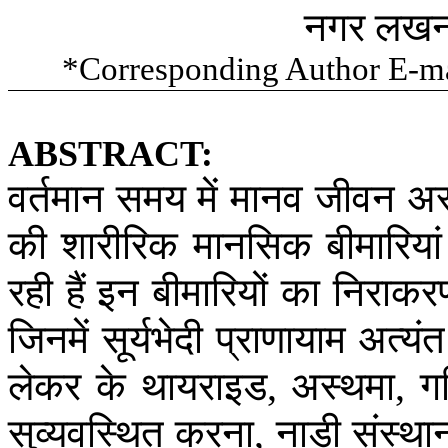
नगर
लख
*Corresponding Author E-m
ABSTRACT:
वर्तमान
समय
में
मानव
जीवन
अस
की
शारीरिक
मानसिक
बीमारियां
रही
हैं
इन
बीमारियों
का
निराकर
जिनमें
सूर्यभेदी
प्राणायाम
अत्यंत
लेकर
के
थायराइड
अस्थमा
ग
,
,
सुव्यवस्थित
करना
नाड़ी
संस्था
,