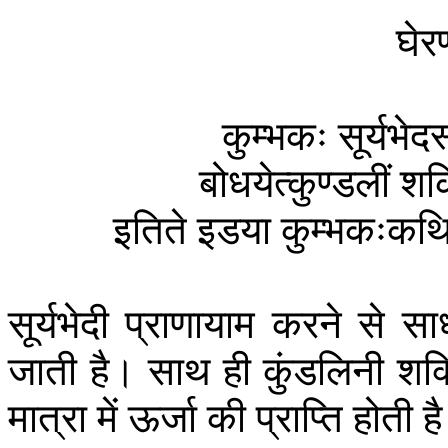
घेर
कुम्भकः
सूर्यभेदस
बोधयेत्कुण्डलीं
शक
इतिते
इडया
कुम्भकःकथि
सूर्यभेदी
प्राणायाम
करने
से
सा
जाती
है।
साथ
ही
कुंडलिनी
शक्
मात्रा
में
ऊर्जा
की
प्राप्ति
होती
ह