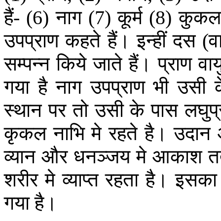
हैं
नाग
कूर्म
कुकल
- (6)
(7)
(8)
उपप्राण
कहते
हैं।
इन्हीं
दस
व
(
सम्पन्न
किये
जाते
हैं।
प्राण
वाय
गया
है
नाग
उपप्राण
भी
उसी
स्थान
पर
तो
उसी
के
पास
लघुप
कृकल
नाभि
मे
रहते
है।
उदान
व्यान
और
धनञ्जय
मे
आकाश
त
शरीर
मे
व्याप्त
रहता
है।
इसका
गया
है।