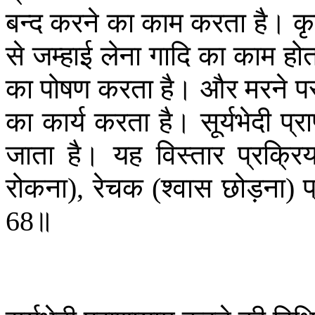
बन्द
करने
का
काम
करता
है।
क
से
जम्हाई
लेना
गादि
का
काम
होत
का
पोषण
करता
है।
और
मरने
प
का
कार्य
करता
है।
सूर्यभेदी
प्र
जाता
है।
यह
विस्तार
प्रक्रिय
रोकना
रेचक
श्वास
छोड़ना
प
),
(
)
॥
68