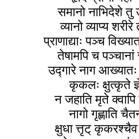
समानो
नाभिदेशे
तु
व्यानो
व्याप्य
शरीरे
प्राणाद्याः
पञ्च
विख्यात
तेषामपि
च
पञ्चानां
उद्गारे
नाग
आख्यातः
कृकलः
क्षुत्कृते
ज
न
जहाति
मृते
क्वापि
नागो
गृह्णाति
चैतन्
क्षुधा
त्तृट्
कृकरश्चैव