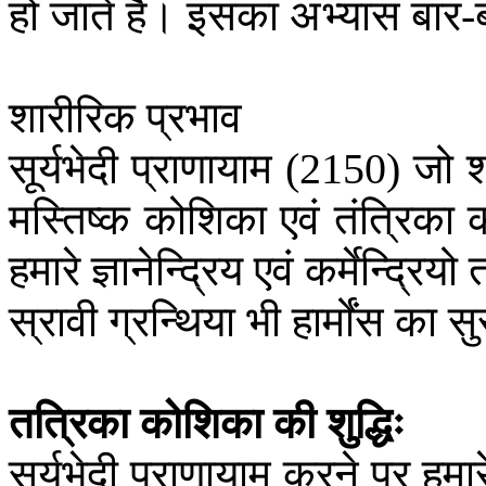
हो
जाते
हैं।
इसका
अभ्यास
बार
-
शारीरिक
प्रभाव
सूर्यभेदी
प्राणायाम
जो
श
(2150)
मस्तिष्क
कोशिका
एवं
तंत्रिका
हमारे
ज्ञानेन्द्रिय
एवं
कर्मेन्द्रियो
स्रावी
ग्रन्थिया
भी
हार्मोंस
का
सु
तत्रिका
कोशिका
की
शुद्धिः
सूर्यभेदी
प्राणायाम
करने
पर
हमार