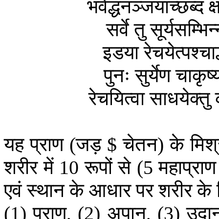
भवेद्धनञ्जयाच्छब्दं
क
सर्वे
तु
सूर्यसम्भिन्
इडया
रेचयेत्पश्चा
पुनः
सुर्येण
चाकृष्
रेचयित्वा
साधयेक्तु
यह
प्राण
जड़
चेतन
के
मिश
(
$
)
शरीर
में
रूपों
से
महाप्राण
10
(5
एवं
स्थान
के
आधार
पर
शरीर
के
प्राण
अपान
उदा
(1)
, (2)
, (3)