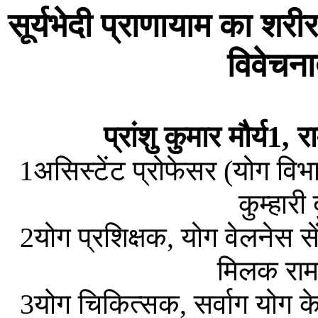
सूर्यभेदी
प्राणायाम
का
शरीर
विवेचना
प्रांशु
कुमार
मौर्य
रा
1,
असिस्टेंट
प्रोफेसर
योग
विभ
1
(
कुम्हारी
योग
प्रशिक्षक
योग
वेलनेस
स
2
,
मिलक
राम
योग
चिकित्सक
सर्वाग
योग
के
3
,