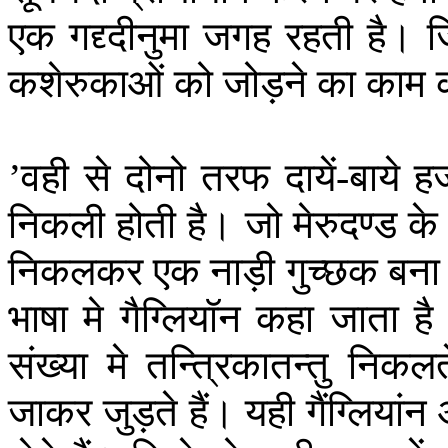
एक
गद्द्दीनुमा
जगह
रहती
है।
ज
कशेरुकाओं
को
जोड़ने
का
काम
वही
से
दोनो
तरफ
दायें
बाये
हज
’
-
निकली
होती
है।
जो
मेरुदण्ड
के
निकलकर
एक
नाड़ी
गुच्छक
बना
भाषा
मे
गैग्लियॉन
कहा
जाता
है
संख्या
मे
तन्त्रिकातन्तु
निकलत
जाकर
जुड़ते
हैं।
यही
गैंग्लियांन