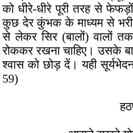
को
धीरे
धीरे
पूरी
तरह
से
फेफड़ो
-
कुछ
देर
कुंभक
के
माध्यम
से
भरी
से
लेकर
सिर
बालों
वालों
त
(
)
रोककर
रखना
चाहिए।
उसके
ब
श्वास
को
छोड़
दें।
यही
सूर्यभेद
59)
हठ