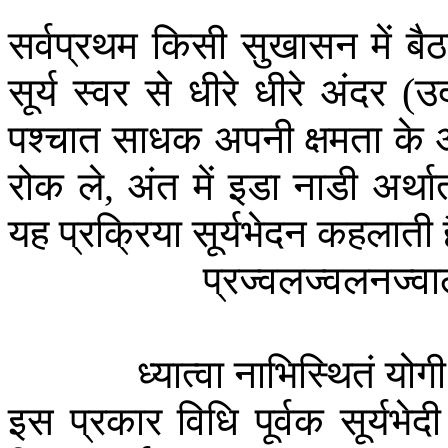
सर्वप्रथम
किसी
सुखासन
में
बै
सूर्य
स्वर
से
धीरे
धीरे
अंदर
उ
(
पश्चात
साधक
अपनी
क्षमता
के
रोक
ले
अंत
में
इडा
नाडी
अर्था
,
यह
प्रक्रिया
सूर्यभेदन
कहलाती
प्रज्वलज्वलनज्वा
ध्यात्वा
नाभिस्थितं
योगी
इस
प्रकार
विधि
पूर्वक
सूर्यभेदी