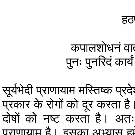
हठ
कपालशोधनं
वा
पुनः
पुनरिदं
कार्यं
सूर्यभेदी
प्राणायाम
मस्तिष्क
प्रद
प्रकार
के
रोगों
को
दूर
करता
है
दोषों
को
नष्ट
करता
है।
अतः
प्राणायाम
है।
इसका
अभ्यास
ह