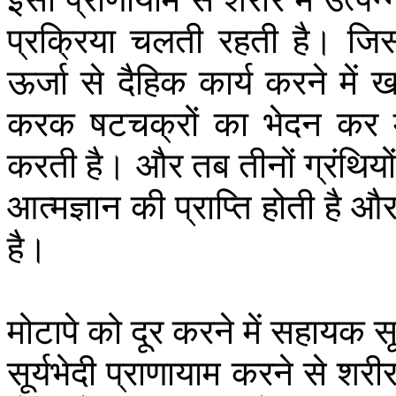
प्रक्रिया
चलती
रहती
है।
जिस
ऊर्जा
से
दैहिक
कार्य
करने
में
खर
करक
षटचक्रों
का
भेदन
कर
करती
है।
और
तब
तीनों
ग्रंथियो
आत्मज्ञान
की
प्राप्ति
होती
है
औ
है।
मोटापे
को
दूर
करने
में
सहायक
सू
सूर्यभेदी
प्राणायाम
करने
से
शरी