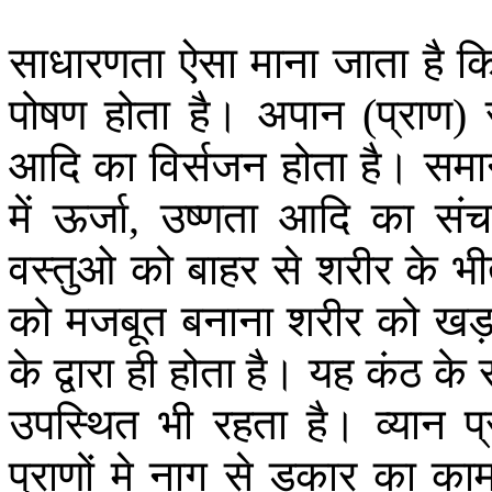
साधारणता
ऐसा
माना
जाता
है
क
पोषण
होता
है।
अपान
प्राण
(
)
आदि
का
विर्सजन
होता
है।
समा
में
ऊर्जा
उष्णता
आदि
का
संच
,
वस्तुओ
को
बाहर
से
शरीर
के
भी
को
मजबूत
बनाना
शरीर
को
खड़
के
द्वारा
ही
होता
है।
यह
कंठ
के
उपस्थित
भी
रहता
है।
व्यान
प
प्राणों
मे
नाग
से
डकार
का
का