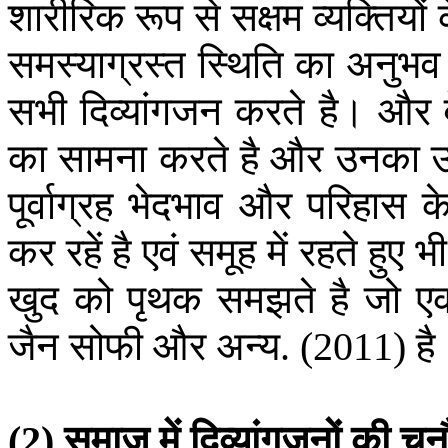
शारीरिक
रूप
से
सक्षम
व्यक्तियों
समस्याग्रस्त
स्थिति
का
अनुभव
सभी
दिव्यांगजन
करते
है।
और
का
सामना
करते
है
और
उनका
उ
पूर्वाग्रह
भेदभाव
और
परिहास
क
कर
रहें
है
एवं
समूह
में
रहते
हुए
भी
खुद
को
पृथक
समझते
है
जो
ए
जैन
सोफी
और
अन्य
है
. (2011)
समाज
में
दिव्यांगजनों
की
चुन
(2)