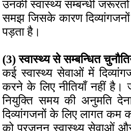
उनकी
स्वास्थ्य
सम्बन्धी
जरूरतों
समझ
जिसके
कारण
दिव्यांगजनों
पड़ता
है।
स्वास्थ्य
से
सम्बन्धित
चुनौतिय
(3)
कई
स्वास्थ्य
सेवाओं
में
दिव्यांग
करने
के
लिए
नीतियाँ
नहीं
है।
नियुक्ति
समय
की
अनुमति
देन
दिव्यांगजनों
के
लिए
लागत
कम
क
को
प्रजनन
स्वास्थ्य
सेवाओं
औ