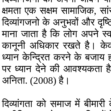
क्षमता
एक
सक्षम
सामाजिक
सां
,
दिव्यांगजनो
के
अनुभवों
और
दृष्
माना
जाता
है
कि
लोग
अपने
स्
कानूनी
अधिकार
रखते
है।
के
ध्यान
केन्द्रित
करने
के
बजाय
ह
पर
ध्यान
देने
की
आवश्यकता
है
अनिता
है।
. (2008)
दिव्यांगता
को
समाज
में
बीमारी