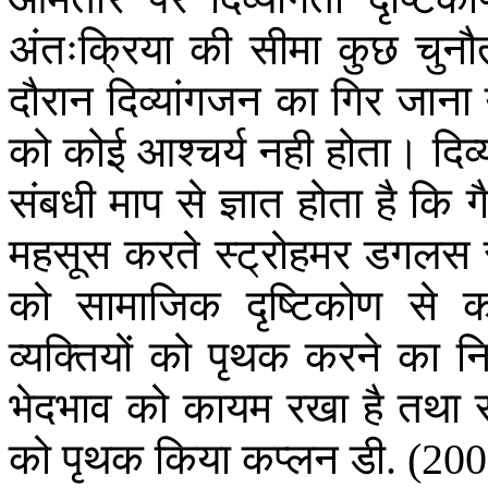
अंतःक्रिया
की
सीमा
कुछ
चुनौत
दौरान
दिव्यांगजन
का
गिर
जाना
को
कोई
आश्चर्य
नही
होता।
दिव
संबधी
माप
से
ज्ञात
होता
है
कि
ग
महसूस
करते
स्ट्रोहमर
डगलस
को
सामाजिक
दृष्टिकोण
से
क
व्यक्तियों
को
पृथक
करने
का
नि
भेदभाव
को
कायम
रखा
है
तथा
को
पृथक
किया
कप्लन
डी
. (20