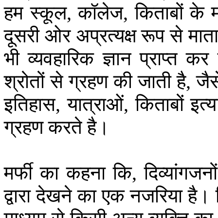
हम
स्कूल
कॉलेज
किताबों
के
,
,
दूसरी
ओर
अप्रत्यक्ष
रूप
से
मात
भी
व्यवहारिक
ज्ञान
प्राप्त
कर
श्रोतों
से
ग्रहण
की
जाती
है
जैस
,
इतिहास
यात्राओं
किताबों
इत्य
,
,
ग्रहण
करते
है।
मर्फी
का
कहना
कि
दिव्यांगजनों
,
द्वारा
देखने
का
एक
नजरिया
है।