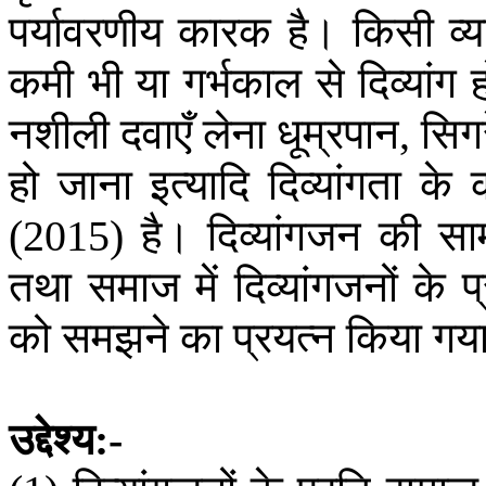
पर्यावरणीय
कारक
है।
किसी
व्
कमी
भी
या
गर्भकाल
से
दिव्यांग
नशीली
दवाएँ
लेना
धूम्रपान
सिग
,
हो
जाना
इत्यादि
दिव्यांगता
के
है।
दिव्यांगजन
की
सा
(2015)
तथा
समाज
में
दिव्यांगजनों
के
प
को
समझने
का
प्रयत्न
किया
गय
उद्देश्य
:-