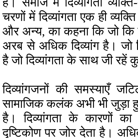
है।
समाज
में
दिव्यांगता
व्यक्ति
-
चरणों
में
दिव्यांगता
एक
ही
व्यक्ति
और
अन्य
का
कहना
कि
जो
कि
,
अरब
से
अधिक
दिव्यांग
है।
जो
है
जो
दिव्यांगता
के
साथ
जी
रहें
क
दिव्यांगजनों
की
समस्याएँ
जटि
सामाजिक
कलंक
अभी
भी
जुड़ा
है।
दिव्यांगता
के
कारणों
का
दृष्टिकोण
पर
जोर
देता
है।
अधि