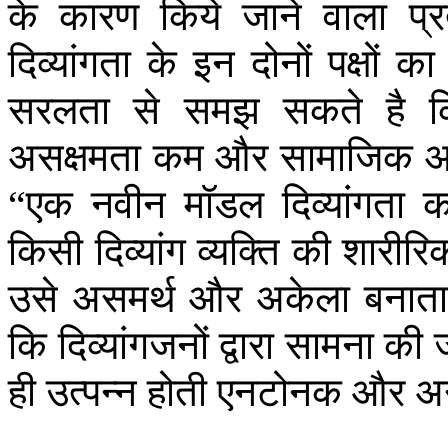
के
कारण
किये
जाने
वाला
प्र
दिव्यांगता
के
इन
दोनों
पक्षों
का
सरलता
से
समझ
सकते
है
असक्षमता
कम
और
सामाजिक
अ
एक
नवीन
मॉडल
दिव्यांगता
क
“
किसी
दिव्यांग
व्यक्ति
की
शारीरि
उसे
असमर्थ
और
अकेला
बनाता
कि
दिव्यांगजनों
द्वारा
सामना
की
ही
उत्पन्न
होती
एनटोनक
और
अन