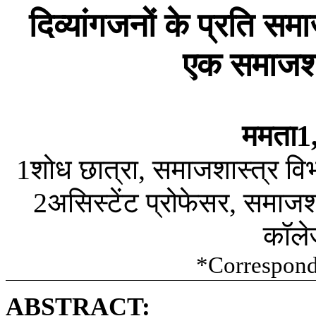
दिव्यांगजनों
के
प्रति
समा
एक
समाजशा
ममता
1
शोध
छात्रा
समाजशास्त्र
वि
1
,
असिस्टेंट
प्रोफेसर
समाजशा
2
,
कॉले
*Correspond
ABSTRACT: