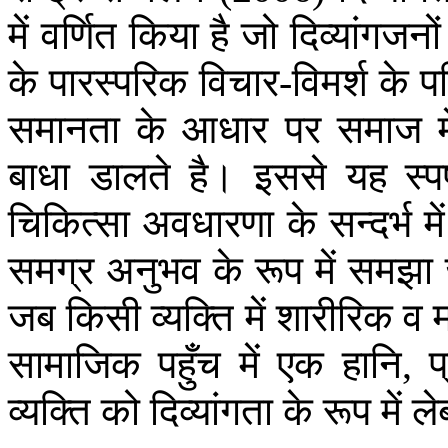
में
वर्णित
किया
है
जो
दिव्यांगजनों
के
पारस्परिक
विचार
विमर्श
के
प
-
समानता
के
आधार
पर
समाज
म
बाधा
डालते
है।
इससे
यह
स्प
चिकित्सा
अवधारणा
के
सन्दर्भ
में
समग्र
अनुभव
के
रूप
में
समझा
जब
किसी
व्यक्ति
में
शारीरिक
व
सामाजिक
पहुँच
में
एक
हानि
प
,
व्यक्ति
को
दिव्यांगता
के
रूप
में
ले