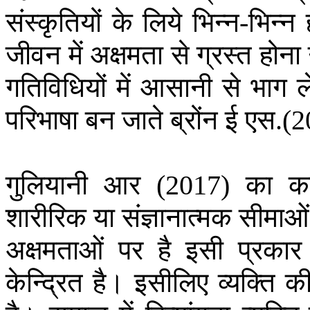
संस्कृतियों
के
लिये
भिन्न
भिन्न
-
जीवन
में
अक्षमता
से
ग्रस्त
होना
गतिविधियों
में
आसानी
से
भाग
ल
परिभाषा
बन
जाते
ब्रोंन
ई
एस
.(2
गुलियानी
आर
का
क
(2017)
शारीरिक
या
संज्ञानात्मक
सीमाओं
अक्षमताओं
पर
है
इसी
प्रकार
केन्द्रित
है।
इसीलिए
व्यक्ति
क