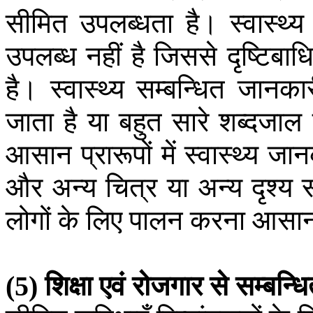
सीमित
उपलब्धता
है।
स्वास्थ्य
उपलब्ध
नहीं
है
जिससे
दृष्टिबाध
है।
स्वास्थ्य
सम्बन्धित
जानकार
जाता
है
या
बहुत
सारे
शब्दजाल
आसान
प्रारूपों
में
स्वास्थ्य
जान
और
अन्य
चित्र
या
अन्य
दृश्य
लोगों
के
लिए
पालन
करना
आसा
शिक्षा
एवं
रोजगार
से
सम्बन्ध
(5)