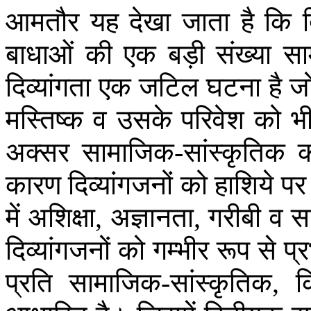
आमतौर
यह
देखा
जाता
है
कि
बाधाओं
की
एक
बड़ी
संख्या
सा
दिव्यांगता
एक
जटिल
घटना
है
ज
मस्तिष्क
व
उसके
परिवेश
को
भ
अक्सर
सामाजिक
सांस्कृतिक
-
कारण
दिव्यांगजनों
को
हाशिये
पर
में
अशिक्षा
अज्ञानता
गरीबी
व
स
,
,
दिव्यांगजनों
को
गम्भीर
रूप
से
प्
प्रति
सामाजिक
सांस्कृतिक
क
-
,