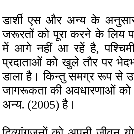
डार्शी
एस
और
अन्य
के
अनुसा
जरूरतों
को
पूरा
करने
के
लिय
प
में
आगे
नहीं
आ
रहें
है
पश्चिम
,
प्रदाताओं
को
खुले
तौर
पर
भेद
डाला
है।
किन्तु
समग्र
रूप
से
उ
जागरूकता
की
अवधारणाओं
को
अन्य
है।
. (2005)
दिव्यांगजनों
को
अपनी
जीवन
य