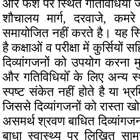
और
फर्श
पर
स्थित
गतिविधियाँ
ज
शौचालय
मार्ग
दरवाजे
कमरे
,
,
समायोजित
नहीं
करते
है।
यह
स्
है
कक्षाओं
व
परीक्षा
में
कुर्सियों
सह
दिव्यांगजनों
को
उपयोग
करना
म
और
गतिविधियोँ
के
लिए
अन्य
स
स्पष्ट
संकेत
नहीं
होते
है
या
भ्र
जिससे
दिव्यांगजनों
को
रास्ता
खो
असमर्थ
श्रवण
बाधित
दिव्यांगजन
बाधा
स्वास्थ्य
पर
लिखित
सामग