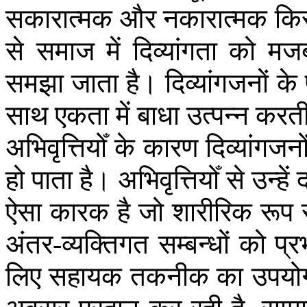
सकारात्मक
और
नकारात्मक
कि
से
समाज
में
दिव्यांगता
को
मजब
समझा
जाता
है।
दिव्यांगजनों
के
साथ
एकता
में
बाधा
उत्पन्न
करत
अभिवृत्तियोँ
के
कारण
दिव्यांगजनो
हो
पाता
है।
अभिवृत्तियोँ
से
उन्हें
ऐसा
कारक
है
जो
शारीरिक
रूप
अंतर
व्यक्तिगत
सम्बन्धों
को
प्र
-
लिए
सहायक
तकनीक
का
उपयो