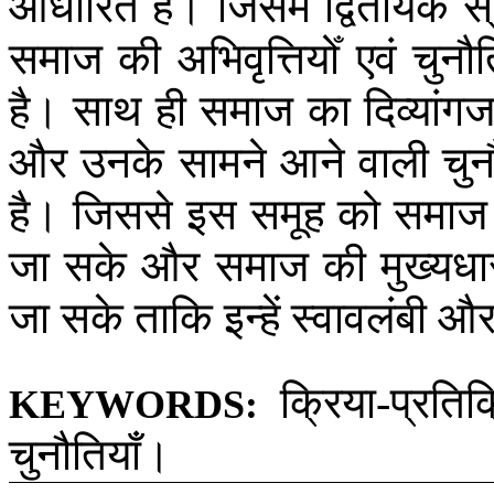
आधारित
है।
जिसमें
द्वितीयक
स्
समाज
की
अभिवृत्तियोँ
एवं
चुनौत
है।
साथ
ही
समाज
का
दिव्यांग
और
उनके
सामने
आने
वाली
चुन
है।
जिससे
इस
समूह
को
समाज
जा
सके
और
समाज
की
मुख्यधा
जा
सके
ताकि
इन्हें
स्वावलंबी
औ
क्रिया
प्रतिक
-
KEYWORDS:
चुनौतियाँ।