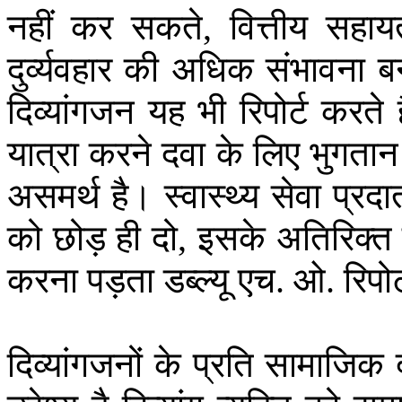
नहीं
कर
सकते
वित्तीय
सहाय
,
दुर्व्यवहार
की
अधिक
संभावना
ब
दिव्यांगजन
यह
भी
रिपोर्ट
करते
यात्रा
करने
दवा
के
लिए
भुगतान
असमर्थ
है।
स्वास्थ्य
सेवा
प्रदा
को
छोड़
ही
दो
इसके
अतिरिक्त
,
करना
पड़ता
डब्ल्यू
एच
ओ
रिपोर
.
.
दिव्यांगजनों
के
प्रति
सामाजिक