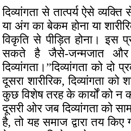
दिव्यांगता
से
तात्पर्य
ऐसे
व्यक्ति
स
या
अंग
का
बेकम
होना
या
शारीर
विकृति
से
पीड़ित
होना।
इस
प
सकते
है
जैसे
जन्मजात
और
-
दिव्यांगता।
दिव्यांगता
को
दो
प्
”
दूसरा
शारीरिक
दिव्यांगता
को
श
,
कुछ
विशेष
तरह
के
कार्यों
को
न
दूसरी
ओर
जब
दिव्यांगता
को
सा
है
तो
यह
समाज
द्वारा
तय
किए
,