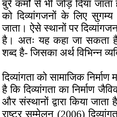
बुरे
कर्मों
से
भी
जोड़
दिया
जाता
को
दिव्यांगजनों
के
लिए
सुगम्य
जाता।
ऐसे
स्थानों
पर
दिव्यांगज
है।
अतः
यह
कहा
जा
सकता
ह
शब्द
है
जिसका
अर्थ
विभिन्न
व्यक
-
दिव्यांगता
को
सामाजिक
निर्माण
म
है
कि
दिव्यांगता
का
निर्माण
जैवि
और
संस्थानों
द्वारा
किया
जाता
ह
राष्ट्र
सम्मेलन
दिव्यांग
(2006)