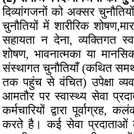
दिव्यांगजनों
को
अक्सर
चुनौतियो
चुनौतियों
में
शारीरिक
शोषण
मा
,
सहायता
न
देना
व्यक्तिगत
स्
,
शोषण
भावनात्मका
या
मानसि
,
संस्थागत
चुनौतियाँ
कथित
समर
(
तक
पहुंच
से
वंचित
उपेक्षा
व्य
)
आमतौर
पर
स्वास्थ्य
सेवा
प्रद
कर्मचारियों
द्वारा
पूर्वाग्रह
कलं
,
करते
है।
कई
सेवा
प्रदाताओं