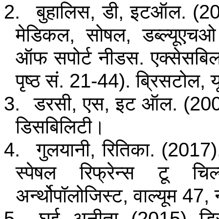
2.
बुहालिस, डी, इटऑल. (201
मेडिकल, सोषल, डब्ल्यूएच
ऑफ सपोर्ट नीडस. एक्सेसबिल ट
पृष्ठ सं. 21-44). ब्रिसटोल, य
3.
डरसी, एस, इट ऑल. (2005)
डिसबिलिटी।
4.
गुलयानी, रितिका. (2017
स्पेषल रिफ्रेन्स टू चिल
अर्न्थोपॉलोजिस्ट, वाल्यूम 47, 
5.
घई, अनीता. (2015). डिसब