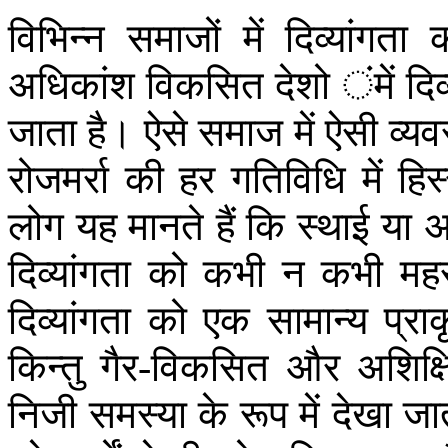
विभिन्न
समाजों
में
दिव्यांगता
अधिकांश
विकसित
देशो
ंमें
दिव
जाता
है।
ऐसे
समाज
में
ऐसी
व्यव
रोजमर्रा
की
हर
गतिविधि
में
हिस
लोग
यह
मानते
हैं
कि
स्थाई
या
अ
दिव्यांगता
को
कभी
न
कभी
मह
दिव्यांगता
को
एक
सामान्य
प्रा
किन्तु
गैर
विकसित
और
अशिक्ष
-
निजी
समस्या
के
रूप
में
देखा
जा