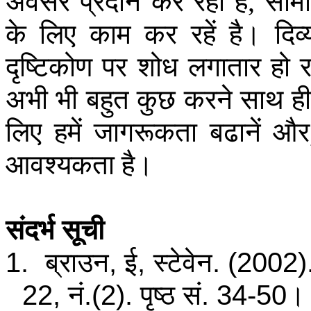
अवसर
प्रदान
कर
रही
है
साम
,
के
लिए
काम
कर
रहें
है।
दिव्
दृष्टिकोण
पर
शोध
लगातार
हो
र
अभी
भी
बहुत
कुछ
करने
साथ
ही
लिए
हमें
जागरूकता
बढानें
और
आवश्यकता
है।
संदर्भ सूची
1.
ब्राउन, ई, स्टेवेन. (2002
22, नं.(2). पृष्ठ सं. 34-50।