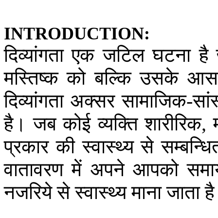
INTRODUCTION:
दिव्यांगता
एक
जटिल
घटना
है
मस्तिष्क
को
बल्कि
उसके
आस
दिव्यांगता
अक्सर
सामाजिक
सां
-
है।
जब
कोई
व्यक्ति
शारीरिक
,
प्रकार
की
स्वास्थ्य
से
सम्बन्धि
वातावरण
में
अपने
आपको
समा
नजरिये
से
स्वास्थ्य
माना
जाता
ह