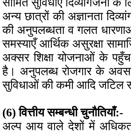
सीमित
सुविधाएँ
दिव्यांगजनों
के
ल
अन्य
छात्रों
की
अज्ञानता
दिव्यां
की
अनुपलब्धता
व
गलत
धारणाओ
समस्याएँ
आर्थिक
असुरक्षा
सामा
अक्सर
शिक्षा
योजनाओं
के
पहुँच
है।
अनुपलब्ध
रोजगार
के
अवस
सुविधाओं
की
कमी
आदि
जटिल
स
वित्तीय
सम्बन्धी
चुनौतियाँ
(6)
:-
अल्प
आय
वाले
देशों
में
अधिक