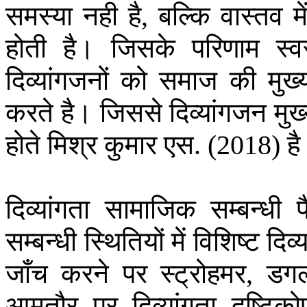
समस्या
नही
है
बल्कि
वास्तव
मे
,
होती
है।
जिसके
परिणाम
स्व
दिव्यांगजनों
को
समाज
की
मुख्
करते
है।
जिससे
दिव्यांगजन
मुख
होते
मिश्र
कुमार
एस
ह
. (2018)
दिव्यांगता
सामाजिक
सम्बन्धी
प
सम्बन्धी
स्थितियों
में
विशिष्ट
दिव्
जाँच
करने
पर
स्ट्रोहमर
डग
,
आमतौर
पर
दिव्यांगता
दृष्टिक