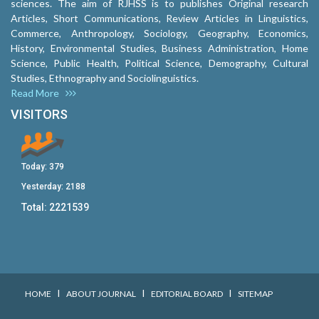
sciences. The aim of RJHSS is to publishes Original research
Articles, Short Communications, Review Articles in Linguistics,
Commerce, Anthropology, Sociology, Geography, Economics,
History, Environmental Studies, Business Administration, Home
Science, Public Health, Political Science, Demography, Cultural
Studies, Ethnography and Sociolinguistics.
Read More
VISITORS
Today:
379
Yesterday:
2188
Total:
2221539
I
I
I
HOME
ABOUT JOURNAL
EDITORIAL BOARD
SITEMAP