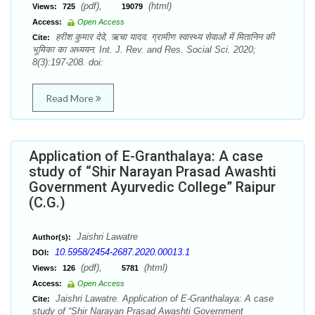
(pdf),
(html)
Views:
725
19079
Access:
Open Access
हरीश कुमार देवे, ऋचा यादव. ग्रामीण स्वास्थ्य सेवाओं में मितानिन की
Cite:
भूमिका का अध्ययन. Int. J. Rev. and Res. Social Sci. 2020;
8(3):197-208. doi:
Read More
Application of E-Granthalaya: A case
study of “Shir Narayan Prasad Awashti
Government Ayurvedic College” Raipur
(C.G.)
Jaishri Lawatre
Author(s):
10.5958/2454-2687.2020.00013.1
DOI:
(pdf),
(html)
Views:
126
5781
Access:
Open Access
Jaishri Lawatre. Application of E-Granthalaya: A case
Cite:
study of “Shir Narayan Prasad Awashti Government