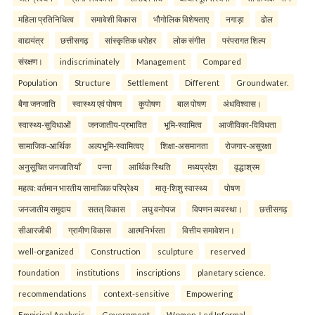
महिला प्रतिनिधित्व
समावेशी विकास
भौगोलिक विशेषताए
नगाड़ा
ढोल
वाद्ययंत्र
छत्तीसगढ़
सांस्कृतिक धरोहर
लोक संगीत
परंपरागत शिल्प
संरक्षण।
indiscriminately
Management
Compared
Population
Structure
Settlement
Different
Groundwater.
बैगा जनजाति
स्वास्थ्य एवं पोषण
कुपोषण
बाल पोषण
अंधविश्वास।
स्वास्थ्य-सुविधाओं
जनजातीय-प्रभावित
भूमि-स्वामित्व
आजीविका-विविधता
सामाजिक-आर्थिक
अल्पभूमि-स्वामित्वए
शिक्षा-असमानता
रोजगार-असुरक्षा
अनुसूचित जनजातियाँ
पन्ना
आर्थिक स्थिति
मध्यप्रदेश
वृद्धाश्रम
महत्व: वर्तमान भारतीय सामाजिक परिप्रेक्ष्य
मातृ-शिशु स्वास्थ्य
पोषण
जनजातीय समुदाय
सतत् विकास
लघु वनोपज
विपणन व्यवस्था।
छत्तीसगढ़
सीआरजीबी
ग्रामीण विकास
आत्मनिर्भरता
वित्तीय समावेशन।
well-organized
Construction
sculpture
reserved
foundation
institutions
inscriptions
planetary science.
recommendations
context-sensitive
Empowering
Empirical Analysis
Government
Women-Led Informal.