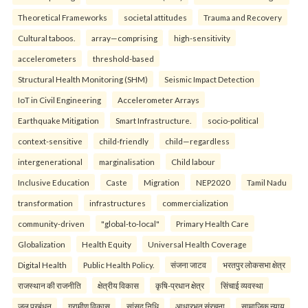
Theoretical Frameworks
societal attitudes
Trauma and Recovery
Cultural taboos.
array—comprising
high-sensitivity
accelerometers
threshold-based
Structural Health Monitoring (SHM)
Seismic Impact Detection
IoT in Civil Engineering
Accelerometer Arrays
Earthquake Mitigation
Smart Infrastructure.
socio-political
context-sensitive
child-friendly
child—regardless
intergenerational
marginalisation
Child labour
Inclusive Education
Caste
Migration
NEP2020
Tamil Nadu
transformation
infrastructures
commercialization
community-driven
"global-to-local"
Primary Health Care
Globalization
Health Equity
Universal Health Coverage
Digital Health
Public Health Policy.
संजना जाटव
भरतपुर लोकसभा क्षेत्र
राजस्थान की राजनीति
क्षेत्रीय विकास
कृषि-प्रधान क्षेत्र
सिंचाई व्यवस्था
जल प्रबंधन
ग्रामीण विकास
सांसद निधि
आधारभूत संरचना
सामाजिक न्याय