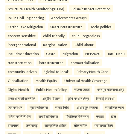
Structural Health Monitoring (SHM)
Seismic Impact Detection
IoT in Civil Engineering
Accelerometer Arrays
Earthquake Mitigation
Smart Infrastructure.
socio-political
context-sensitive
child-friendly
child—regardless
intergenerational
marginalisation
Child labour
Inclusive Education
Caste
Migration
NEP2020
Tamil Nadu
transformation
infrastructures
commercialization
community-driven
"global-to-local"
Primary Health Care
Globalization
Health Equity
Universal Health Coverage
Digital Health
Public Health Policy.
संजना जाटव
भरतपुर लोकसभा क्षेत्र
राजस्थान की राजनीति
क्षेत्रीय विकास
कृषि-प्रधान क्षेत्र
सिंचाई व्यवस्था
जल प्रबंधन
ग्रामीण विकास
सांसद निधि
आधारभूत संरचना
सामाजिक न्याय
महिला प्रतिनिधित्व
समावेशी विकास
भौगोलिक विशेषताए
नगाड़ा
ढोल
वाद्ययंत्र
छत्तीसगढ़
सांस्कृतिक धरोहर
लोक संगीत
परंपरागत शिल्प