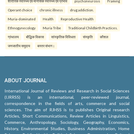
शारीरिक स्वास्थ्य एवं मानसिक स्वास्थ्य एवं प्रभाव
psychoneurosis
Framing
Operant choice
chronic illness
drug addiction.
Muria-dominated
Health
Reproductive Health
Ethnogynecology
Muria Tribe
Traditional Childbirth Practices.
ग्रंथालय
बौद्धिक विकास
सांस्कृतिक विविधता
संस्कृति
कौशल
जनजातीय समुदाय
बस्तर संभाग।
ABOUT JOURNAL
International Journal of Reviews and Research in Social Sciences
(IJRRSS) is an international, peer-reviewed journal,
correspondence in the fields of arts, commerce and social
sciences. The aim of RJHSS is to publishes Original research
Articles, Short Communications, Review Articles in Linguistics,
Commerce, Anthropology, Sociology, Geography, Economics,
History, Environmental Studies, Business Administration, Home