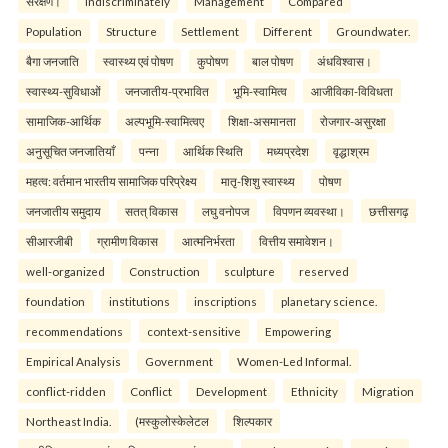
संरक्षण।
indiscriminately
Management
Compared
Population
Structure
Settlement
Different
Groundwater.
बैगा जनजाति
स्वास्थ्य एवं पोषण
कुपोषण
बाल पोषण
अंधविश्वास।
स्वास्थ्य-सुविधाओं
जनजातीय-प्रभावित
भूमि-स्वामित्व
आजीविका-विविधता
सामाजिक-आर्थिक
अल्पभूमि-स्वामित्वए
शिक्षा-असमानता
रोजगार-असुरक्षा
अनुसूचित जनजातियाँ
पन्ना
आर्थिक स्थिति
मध्यप्रदेश
वृद्धाश्रम
महत्व: वर्तमान भारतीय सामाजिक परिप्रेक्ष्य
मातृ-शिशु स्वास्थ्य
पोषण
जनजातीय समुदाय
सतत् विकास
लघु वनोपज
विपणन व्यवस्था।
छत्तीसगढ़
सीआरजीबी
ग्रामीण विकास
आत्मनिर्भरता
वित्तीय समावेशन।
well-organized
Construction
sculpture
reserved
foundation
institutions
inscriptions
planetary science.
recommendations
context-sensitive
Empowering
Empirical Analysis
Government
Women-Led Informal.
conflict-ridden
Conflict
Development
Ethnicity
Migration
Northeast India.
(मस्कुलोस्केलेटल
शिल्पकार