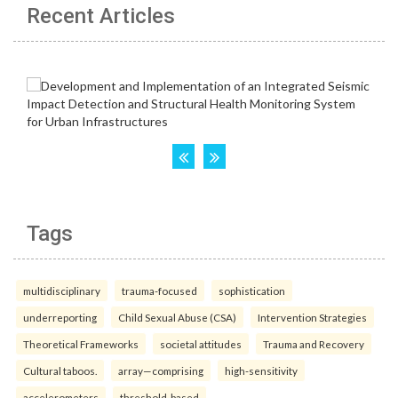
Recent Articles
Tags
multidisciplinary
trauma-focused
sophistication
underreporting
Child Sexual Abuse (CSA)
Intervention Strategies
Theoretical Frameworks
societal attitudes
Trauma and Recovery
Cultural taboos.
array—comprising
high-sensitivity
accelerometers
threshold-based