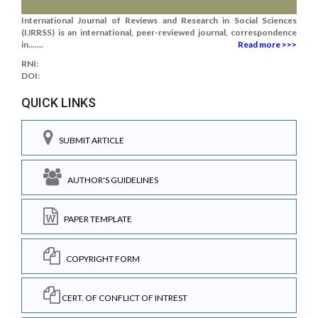
International Journal of Reviews and Research in Social Sciences
(IJRRSS) is an international, peer-reviewed journal, correspondence
in.......
Read more >>>
RNI:
DOI:
QUICK LINKS
SUBMIT ARTICLE
AUTHOR'S GUIDELINES
PAPER TEMPLATE
COPYRIGHT FORM
CERT. OF CONFLICT OF INTREST