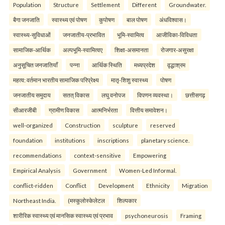
Population
Structure
Settlement
Different
Groundwater.
बैगा जनजाति
स्वास्थ्य एवं पोषण
कुपोषण
बाल पोषण
अंधविश्वास।
स्वास्थ्य-सुविधाओं
जनजातीय-प्रभावित
भूमि-स्वामित्व
आजीविका-विविधता
सामाजिक-आर्थिक
अल्पभूमि-स्वामित्वए
शिक्षा-असमानता
रोजगार-असुरक्षा
अनुसूचित जनजातियाँ
पन्ना
आर्थिक स्थिति
मध्यप्रदेश
वृद्धाश्रम
महत्व: वर्तमान भारतीय सामाजिक परिप्रेक्ष्य
मातृ-शिशु स्वास्थ्य
पोषण
जनजातीय समुदाय
सतत् विकास
लघु वनोपज
विपणन व्यवस्था।
छत्तीसगढ़
सीआरजीबी
ग्रामीण विकास
आत्मनिर्भरता
वित्तीय समावेशन।
well-organized
Construction
sculpture
reserved
foundation
institutions
inscriptions
planetary science.
recommendations
context-sensitive
Empowering
Empirical Analysis
Government
Women-Led Informal.
conflict-ridden
Conflict
Development
Ethnicity
Migration
Northeast India.
(मस्कुलोस्केलेटल
शिल्पकार
शारीरिक स्वास्थ्य एवं मानसिक स्वास्थ्य एवं प्रभाव
psychoneurosis
Framing