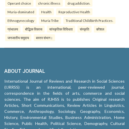
Operant choice
chronic illness
drug addiction.
Muria-dominated
Health
Reproductive Health
Ethnogynecology
Muria Tribe
Traditional Childbirth Practices.
ग्रंथालय
बौद्धिक विकास
सांस्कृतिक विविधता
संस्कृति
कौशल
जनजातीय समुदाय
बस्तर संभाग।
ABOUT JOURNAL
International Journal of Reviews and Research in Social Sciences
(IJRRSS) is an international, peer-reviewed journal,
correspondence in the fields of arts, commerce and social
sciences. The aim of RJHSS is to publishes Original research
Articles, Short Communications, Review Articles in Linguistics,
Commerce, Anthropology, Sociology, Geography, Economics,
History, Environmental Studies, Business Administration, Home
Science, Public Health, Political Science, Demography, Cultural