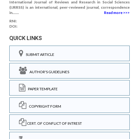
International Journal of Reviews and Research in Social Sciences
(IJRRSS) is an international, peer-reviewed journal, correspondence
in.......
Read more >>>
RNI:
DOI:
QUICK LINKS
SUBMIT ARTICLE
AUTHOR'S GUIDELINES
PAPER TEMPLATE
COPYRIGHT FORM
CERT. OF CONFLICT OF INTREST