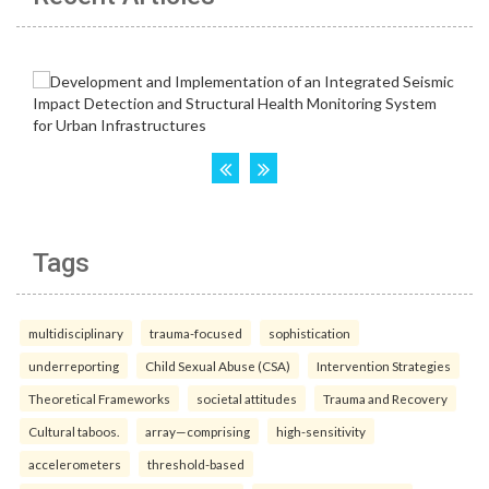
Tags
multidisciplinary
trauma-focused
sophistication
underreporting
Child Sexual Abuse (CSA)
Intervention Strategies
Theoretical Frameworks
societal attitudes
Trauma and Recovery
Cultural taboos.
array—comprising
high-sensitivity
accelerometers
threshold-based