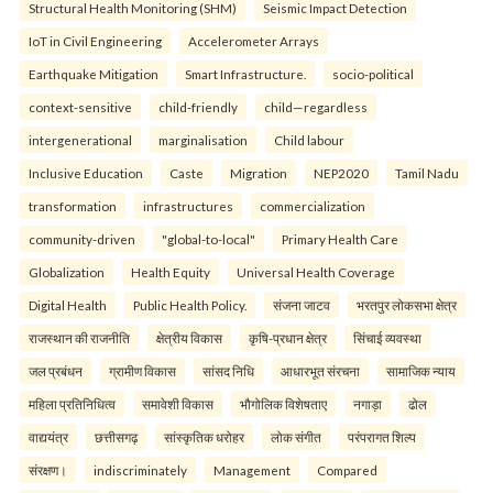
Structural Health Monitoring (SHM)
Seismic Impact Detection
IoT in Civil Engineering
Accelerometer Arrays
Earthquake Mitigation
Smart Infrastructure.
socio-political
context-sensitive
child-friendly
child—regardless
intergenerational
marginalisation
Child labour
Inclusive Education
Caste
Migration
NEP2020
Tamil Nadu
transformation
infrastructures
commercialization
community-driven
"global-to-local"
Primary Health Care
Globalization
Health Equity
Universal Health Coverage
Digital Health
Public Health Policy.
संजना जाटव
भरतपुर लोकसभा क्षेत्र
राजस्थान की राजनीति
क्षेत्रीय विकास
कृषि-प्रधान क्षेत्र
सिंचाई व्यवस्था
जल प्रबंधन
ग्रामीण विकास
सांसद निधि
आधारभूत संरचना
सामाजिक न्याय
महिला प्रतिनिधित्व
समावेशी विकास
भौगोलिक विशेषताए
नगाड़ा
ढोल
वाद्ययंत्र
छत्तीसगढ़
सांस्कृतिक धरोहर
लोक संगीत
परंपरागत शिल्प
संरक्षण।
indiscriminately
Management
Compared