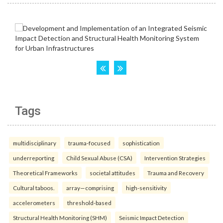
Tags
multidisciplinary
trauma-focused
sophistication
underreporting
Child Sexual Abuse (CSA)
Intervention Strategies
Theoretical Frameworks
societal attitudes
Trauma and Recovery
Cultural taboos.
array—comprising
high-sensitivity
accelerometers
threshold-based
Structural Health Monitoring (SHM)
Seismic Impact Detection