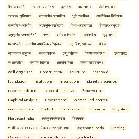
बैगा जनजाति
स्वास्थ्य एवं पोषण
कुपोषण
बाल पोषण
अंधविश्वास।
स्वास्थ्य-सुविधाओं
जनजातीय-प्रभावित
भूमि-स्वामित्व
आजीविका-विविधता
सामाजिक-आर्थिक
अल्पभूमि-स्वामित्वए
शिक्षा-असमानता
रोजगार-असुरक्षा
अनुसूचित जनजातियाँ
पन्ना
आर्थिक स्थिति
मध्यप्रदेश
वृद्धाश्रम
महत्व: वर्तमान भारतीय सामाजिक परिप्रेक्ष्य
मातृ-शिशु स्वास्थ्य
पोषण
जनजातीय समुदाय
सतत् विकास
लघु वनोपज
विपणन व्यवस्था।
छत्तीसगढ़
सीआरजीबी
ग्रामीण विकास
आत्मनिर्भरता
वित्तीय समावेशन।
well-organized
Construction
sculpture
reserved
foundation
institutions
inscriptions
planetary science.
recommendations
context-sensitive
Empowering
Empirical Analysis
Government
Women-Led Informal.
conflict-ridden
Conflict
Development
Ethnicity
Migration
Northeast India.
(मस्कुलोस्केलेटल
शिल्पकार
शारीरिक स्वास्थ्य एवं मानसिक स्वास्थ्य एवं प्रभाव
psychoneurosis
Framing
Operant choice
chronic illness
drug addiction.