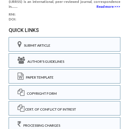
(IJRRSS) is an international, peer-reviewed journal, correspondence
in.......
Read more >>>
RNI:
DOI:
QUICK LINKS
SUBMIT ARTICLE
AUTHOR'S GUIDELINES
PAPER TEMPLATE
COPYRIGHT FORM
CERT. OF CONFLICT OF INTREST
PROCESSING CHARGES