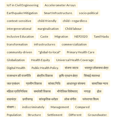
IoT in Civil Engineering
Accelerometer Arrays
Earthquake Mitigation
Smart Infrastructure.
socio-political
context-sensitive
child-friendly
child—regardless
intergenerational
marginalisation
Child labour
Inclusive Education
Caste
Migration
NEP2020
Tamil Nadu
transformation
infrastructures
commercialization
community-driven
"global-to-local"
Primary Health Care
Globalization
Health Equity
Universal Health Coverage
Digital Health
Public Health Policy.
संजना जाटव
भरतपुर लोकसभा क्षेत्र
राजस्थान की राजनीति
क्षेत्रीय विकास
कृषि-प्रधान क्षेत्र
सिंचाई व्यवस्था
जल प्रबंधन
ग्रामीण विकास
सांसद निधि
आधारभूत संरचना
सामाजिक न्याय
महिला प्रतिनिधित्व
समावेशी विकास
भौगोलिक विशेषताए
नगाड़ा
ढोल
वाद्ययंत्र
छत्तीसगढ़
सांस्कृतिक धरोहर
लोक संगीत
परंपरागत शिल्प
संरक्षण।
indiscriminately
Management
Compared
Population
Structure
Settlement
Different
Groundwater.