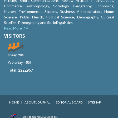
Articles, Short Communications, Review Articles in Linguistics,
Commerce, Anthropology, Sociology, Geography, Economics,
History, Environmental Studies, Business Administration, Home
Science, Public Health, Political Science, Demography, Cultural
Studies, Ethnography and Sociolinguistics.
Read More
VISITORS
Today:
296
Yesterday:
1501
Total:
2222957
I
I
I
HOME
ABOUT JOURNAL
EDITORIAL BOARD
SITEMAP
Designed and Developed by: