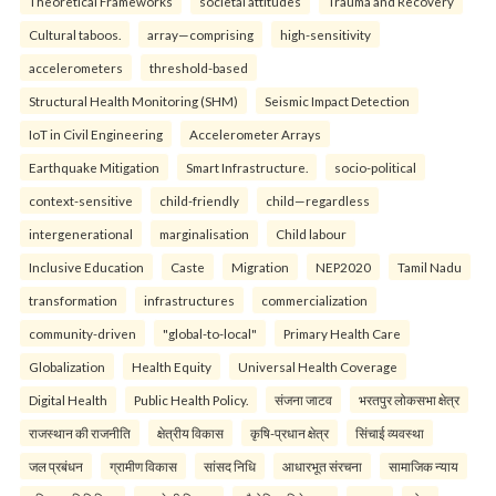
Theoretical Frameworks
societal attitudes
Trauma and Recovery
Cultural taboos.
array—comprising
high-sensitivity
accelerometers
threshold-based
Structural Health Monitoring (SHM)
Seismic Impact Detection
IoT in Civil Engineering
Accelerometer Arrays
Earthquake Mitigation
Smart Infrastructure.
socio-political
context-sensitive
child-friendly
child—regardless
intergenerational
marginalisation
Child labour
Inclusive Education
Caste
Migration
NEP2020
Tamil Nadu
transformation
infrastructures
commercialization
community-driven
"global-to-local"
Primary Health Care
Globalization
Health Equity
Universal Health Coverage
Digital Health
Public Health Policy.
संजना जाटव
भरतपुर लोकसभा क्षेत्र
राजस्थान की राजनीति
क्षेत्रीय विकास
कृषि-प्रधान क्षेत्र
सिंचाई व्यवस्था
जल प्रबंधन
ग्रामीण विकास
सांसद निधि
आधारभूत संरचना
सामाजिक न्याय