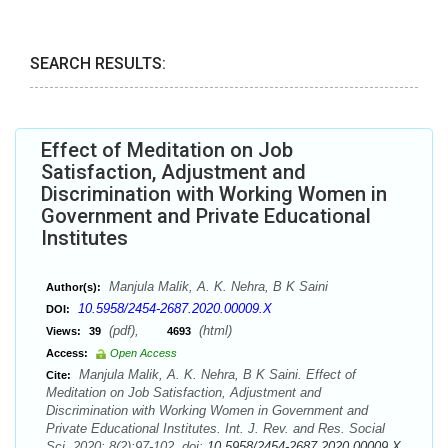
SEARCH RESULTS:
Effect of Meditation on Job
Satisfaction, Adjustment and
Discrimination with Working Women in
Government and Private Educational
Institutes
Manjula Malik, A. K. Nehra, B K Saini
Author(s):
10.5958/2454-2687.2020.00009.X
DOI:
(pdf),
(html)
Views:
39
4693
Access:
Open Access
Manjula Malik, A. K. Nehra, B K Saini. Effect of
Cite:
Meditation on Job Satisfaction, Adjustment and
Discrimination with Working Women in Government and
Private Educational Institutes. Int. J. Rev. and Res. Social
Sci. 2020; 8(2):97-102. doi:
10.5958/2454-2687.2020.00009.X