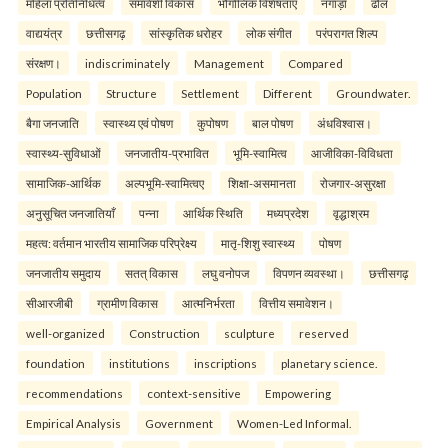
महिला प्रतिनिधित्व
समावेशी विकास
भौगोलिक विशेषताए
नगाड़ा
ढोल
वाद्ययंत्र
छत्तीसगढ़
सांस्कृतिक धरोहर
लोक संगीत
परंपरागत शिल्प
संरक्षण।
indiscriminately
Management
Compared
Population
Structure
Settlement
Different
Groundwater.
बैगा जनजाति
स्वास्थ्य एवं पोषण
कुपोषण
बाल पोषण
अंधविश्वास।
स्वास्थ्य-सुविधाओं
जनजातीय-प्रभावित
भूमि-स्वामित्व
आजीविका-विविधता
सामाजिक-आर्थिक
अल्पभूमि-स्वामित्वए
शिक्षा-असमानता
रोजगार-असुरक्षा
अनुसूचित जनजातियाँ
पन्ना
आर्थिक स्थिति
मध्यप्रदेश
वृद्धाश्रम
महत्व: वर्तमान भारतीय सामाजिक परिप्रेक्ष्य
मातृ-शिशु स्वास्थ्य
पोषण
जनजातीय समुदाय
सतत् विकास
लघु वनोपज
विपणन व्यवस्था।
छत्तीसगढ़
सीआरजीबी
ग्रामीण विकास
आत्मनिर्भरता
वित्तीय समावेशन।
well-organized
Construction
sculpture
reserved
foundation
institutions
inscriptions
planetary science.
recommendations
context-sensitive
Empowering
Empirical Analysis
Government
Women-Led Informal.