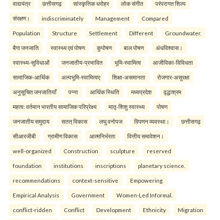
वाद्ययंत्र
छत्तीसगढ़
सांस्कृतिक धरोहर
लोक संगीत
परंपरागत शिल्प
संरक्षण।
indiscriminately
Management
Compared
Population
Structure
Settlement
Different
Groundwater.
बैगा जनजाति
स्वास्थ्य एवं पोषण
कुपोषण
बाल पोषण
अंधविश्वास।
स्वास्थ्य-सुविधाओं
जनजातीय-प्रभावित
भूमि-स्वामित्व
आजीविका-विविधता
सामाजिक-आर्थिक
अल्पभूमि-स्वामित्वए
शिक्षा-असमानता
रोजगार-असुरक्षा
अनुसूचित जनजातियाँ
पन्ना
आर्थिक स्थिति
मध्यप्रदेश
वृद्धाश्रम
महत्व: वर्तमान भारतीय सामाजिक परिप्रेक्ष्य
मातृ-शिशु स्वास्थ्य
पोषण
जनजातीय समुदाय
सतत् विकास
लघु वनोपज
विपणन व्यवस्था।
छत्तीसगढ़
सीआरजीबी
ग्रामीण विकास
आत्मनिर्भरता
वित्तीय समावेशन।
well-organized
Construction
sculpture
reserved
foundation
institutions
inscriptions
planetary science.
recommendations
context-sensitive
Empowering
Empirical Analysis
Government
Women-Led Informal.
conflict-ridden
Conflict
Development
Ethnicity
Migration