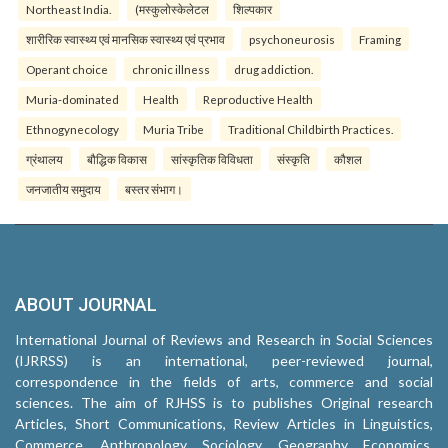
Northeast India.
(मस्कुलोस्केलेटल
शिल्पकार
शारीरिक स्वास्थ्य एवं मानसिक स्वास्थ्य एवं प्रभाव
psychoneurosis
Framing
Operant choice
chronic illness
drug addiction.
Muria-dominated
Health
Reproductive Health
Ethnogynecology
Muria Tribe
Traditional Childbirth Practices.
ग्रंथालय
बौद्धिक विकास
सांस्कृतिक विविधता
संस्कृति
कौशल
जनजातीय समुदाय
बस्तर संभाग।
ABOUT JOURNAL
International Journal of Reviews and Research in Social Sciences
(IJRRSS) is an international, peer-reviewed journal,
correspondence in the fields of arts, commerce and social
sciences. The aim of RJHSS is to publishes Original research
Articles, Short Communications, Review Articles in Linguistics,
Commerce, Anthropology, Sociology, Geography, Economics,