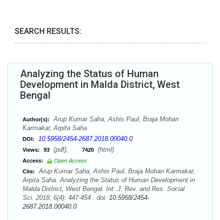
SEARCH RESULTS:
Analyzing the Status of Human
Development in Malda District, West
Bengal
Arup Kumar Saha, Ashis Paul, Braja Mohan
Author(s):
Karmakar, Arpita Saha
10.5958/2454-2687.2018.00040.0
DOI:
(pdf),
(html)
Views:
93
7420
Access:
Open Access
Arup Kumar Saha, Ashis Paul, Braja Mohan Karmakar,
Cite:
Arpita Saha. Analyzing the Status of Human Development in
Malda District, West Bengal. Int. J. Rev. and Res. Social
Sci. 2018; 6(4): 447-454 . doi:
10.5958/2454-
2687.2018.00040.0