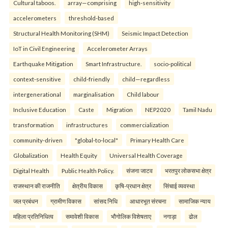
Cultural taboos.
array—comprising
high-sensitivity
accelerometers
threshold-based
Structural Health Monitoring (SHM)
Seismic Impact Detection
IoT in Civil Engineering
Accelerometer Arrays
Earthquake Mitigation
Smart Infrastructure.
socio-political
context-sensitive
child-friendly
child—regardless
intergenerational
marginalisation
Child labour
Inclusive Education
Caste
Migration
NEP2020
Tamil Nadu
transformation
infrastructures
commercialization
community-driven
"global-to-local"
Primary Health Care
Globalization
Health Equity
Universal Health Coverage
Digital Health
Public Health Policy.
संजना जाटव
भरतपुर लोकसभा क्षेत्र
राजस्थान की राजनीति
क्षेत्रीय विकास
कृषि-प्रधान क्षेत्र
सिंचाई व्यवस्था
जल प्रबंधन
ग्रामीण विकास
सांसद निधि
आधारभूत संरचना
सामाजिक न्याय
महिला प्रतिनिधित्व
समावेशी विकास
भौगोलिक विशेषताए
नगाड़ा
ढोल