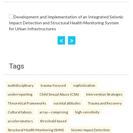
Tags
multidisciplinary
trauma-focused
sophistication
underreporting
Child Sexual Abuse (CSA)
Intervention Strategies
Theoretical Frameworks
societal attitudes
Trauma and Recovery
Cultural taboos.
array—comprising
high-sensitivity
accelerometers
threshold-based
Structural Health Monitoring (SHM)
Seismic Impact Detection