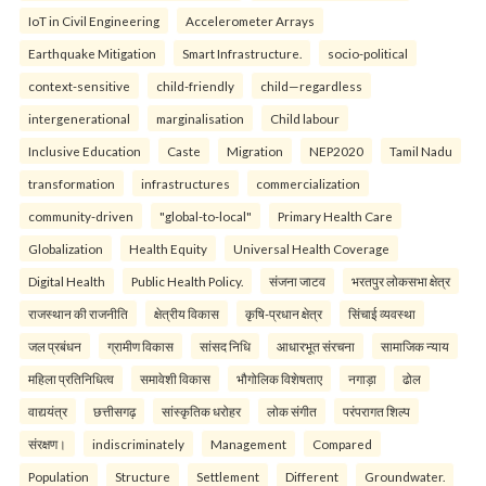
IoT in Civil Engineering
Accelerometer Arrays
Earthquake Mitigation
Smart Infrastructure.
socio-political
context-sensitive
child-friendly
child—regardless
intergenerational
marginalisation
Child labour
Inclusive Education
Caste
Migration
NEP2020
Tamil Nadu
transformation
infrastructures
commercialization
community-driven
"global-to-local"
Primary Health Care
Globalization
Health Equity
Universal Health Coverage
Digital Health
Public Health Policy.
संजना जाटव
भरतपुर लोकसभा क्षेत्र
राजस्थान की राजनीति
क्षेत्रीय विकास
कृषि-प्रधान क्षेत्र
सिंचाई व्यवस्था
जल प्रबंधन
ग्रामीण विकास
सांसद निधि
आधारभूत संरचना
सामाजिक न्याय
महिला प्रतिनिधित्व
समावेशी विकास
भौगोलिक विशेषताए
नगाड़ा
ढोल
वाद्ययंत्र
छत्तीसगढ़
सांस्कृतिक धरोहर
लोक संगीत
परंपरागत शिल्प
संरक्षण।
indiscriminately
Management
Compared
Population
Structure
Settlement
Different
Groundwater.