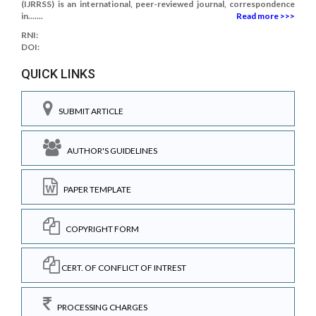
(IJRRSS) is an international, peer-reviewed journal, correspondence
in.......
Read more >>>
RNI:
DOI:
QUICK LINKS
SUBMIT ARTICLE
AUTHOR'S GUIDELINES
PAPER TEMPLATE
COPYRIGHT FORM
CERT. OF CONFLICT OF INTREST
PROCESSING CHARGES