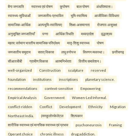
बैगा जनजाति
स्वास्थ्य एवं पोषण
कुपोषण
बाल पोषण
अंधविश्वास।
स्वास्थ्य-सुविधाओं
जनजातीय-प्रभावित
भूमि-स्वामित्व
आजीविका-विविधता
सामाजिक-आर्थिक
अल्पभूमि-स्वामित्वए
शिक्षा-असमानता
रोजगार-असुरक्षा
अनुसूचित जनजातियाँ
पन्ना
आर्थिक स्थिति
मध्यप्रदेश
वृद्धाश्रम
महत्व: वर्तमान भारतीय सामाजिक परिप्रेक्ष्य
मातृ-शिशु स्वास्थ्य
पोषण
जनजातीय समुदाय
सतत् विकास
लघु वनोपज
विपणन व्यवस्था।
छत्तीसगढ़
सीआरजीबी
ग्रामीण विकास
आत्मनिर्भरता
वित्तीय समावेशन।
well-organized
Construction
sculpture
reserved
foundation
institutions
inscriptions
planetary science.
recommendations
context-sensitive
Empowering
Empirical Analysis
Government
Women-Led Informal.
conflict-ridden
Conflict
Development
Ethnicity
Migration
Northeast India.
(मस्कुलोस्केलेटल
शिल्पकार
शारीरिक स्वास्थ्य एवं मानसिक स्वास्थ्य एवं प्रभाव
psychoneurosis
Framing
Operant choice
chronic illness
drug addiction.