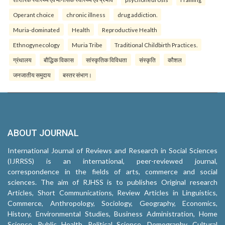
Operant choice
chronic illness
drug addiction.
Muria-dominated
Health
Reproductive Health
Ethnogynecology
Muria Tribe
Traditional Childbirth Practices.
ग्रंथालय
बौद्धिक विकास
सांस्कृतिक विविधता
संस्कृति
कौशल
जनजातीय समुदाय
बस्तर संभाग।
ABOUT JOURNAL
International Journal of Reviews and Research in Social Sciences
(IJRRSS) is an international, peer-reviewed journal,
correspondence in the fields of arts, commerce and social
sciences. The aim of RJHSS is to publishes Original research
Articles, Short Communications, Review Articles in Linguistics,
Commerce, Anthropology, Sociology, Geography, Economics,
History, Environmental Studies, Business Administration, Home
Science, Public Health, Political Science, Demography, Cultural