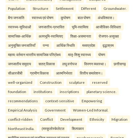
Population
Structure
Settlement
Different
Groundwater.
बैगा जनजाति
स्वास्थ्य एवं पोषण
कुपोषण
बाल पोषण
अंधविश्वास।
स्वास्थ्य-सुविधाओं
जनजातीय-प्रभावित
भूमि-स्वामित्व
आजीविका-विविधता
सामाजिक-आर्थिक
अल्पभूमि-स्वामित्वए
शिक्षा-असमानता
रोजगार-असुरक्षा
अनुसूचित जनजातियाँ
पन्ना
आर्थिक स्थिति
मध्यप्रदेश
वृद्धाश्रम
महत्व: वर्तमान भारतीय सामाजिक परिप्रेक्ष्य
मातृ-शिशु स्वास्थ्य
पोषण
जनजातीय समुदाय
सतत् विकास
लघु वनोपज
विपणन व्यवस्था।
छत्तीसगढ़
सीआरजीबी
ग्रामीण विकास
आत्मनिर्भरता
वित्तीय समावेशन।
well-organized
Construction
sculpture
reserved
foundation
institutions
inscriptions
planetary science.
recommendations
context-sensitive
Empowering
Empirical Analysis
Government
Women-Led Informal.
conflict-ridden
Conflict
Development
Ethnicity
Migration
Northeast India.
(मस्कुलोस्केलेटल
शिल्पकार
शारीरिक स्वास्थ्य एवं मानसिक स्वास्थ्य एवं प्रभाव
psychoneurosis
Framing