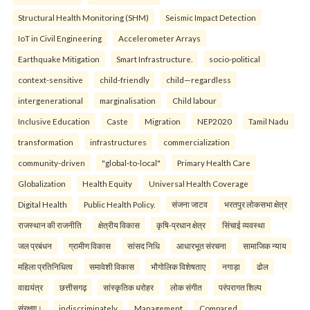
Structural Health Monitoring (SHM)
Seismic Impact Detection
IoT in Civil Engineering
Accelerometer Arrays
Earthquake Mitigation
Smart Infrastructure.
socio-political
context-sensitive
child-friendly
child—regardless
intergenerational
marginalisation
Child labour
Inclusive Education
Caste
Migration
NEP2020
Tamil Nadu
transformation
infrastructures
commercialization
community-driven
"global-to-local"
Primary Health Care
Globalization
Health Equity
Universal Health Coverage
Digital Health
Public Health Policy.
संजना जाटव
भरतपुर लोकसभा क्षेत्र
राजस्थान की राजनीति
क्षेत्रीय विकास
कृषि-प्रधान क्षेत्र
सिंचाई व्यवस्था
जल प्रबंधन
ग्रामीण विकास
सांसद निधि
आधारभूत संरचना
सामाजिक न्याय
महिला प्रतिनिधित्व
समावेशी विकास
भौगोलिक विशेषताए
नगाड़ा
ढोल
वाद्ययंत्र
छत्तीसगढ़
सांस्कृतिक धरोहर
लोक संगीत
परंपरागत शिल्प
संरक्षण।
indiscriminately
Management
Compared