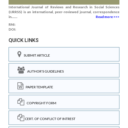
International Journal of Reviews and Research in Social Sciences
(IJRRSS) is an international, peer-reviewed journal, correspondence
in.......
Read more >>>
RNI:
DOI:
QUICK LINKS
SUBMIT ARTICLE
AUTHOR'S GUIDELINES
PAPER TEMPLATE
COPYRIGHT FORM
CERT. OF CONFLICT OF INTREST