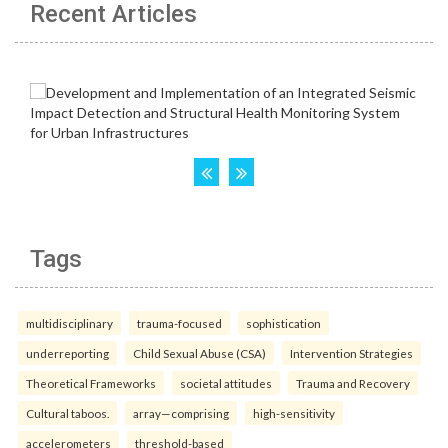
Recent Articles
Tags
multidisciplinary
trauma-focused
sophistication
underreporting
Child Sexual Abuse (CSA)
Intervention Strategies
Theoretical Frameworks
societal attitudes
Trauma and Recovery
Cultural taboos.
array—comprising
high-sensitivity
accelerometers
threshold-based