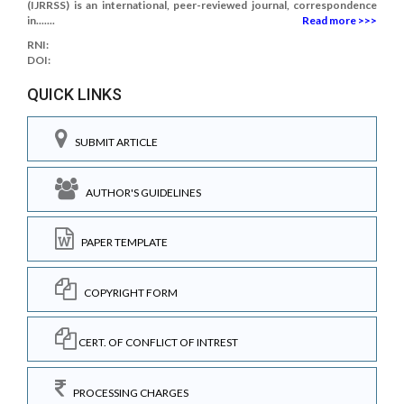
(IJRRSS) is an international, peer-reviewed journal, correspondence
in.......
Read more >>>
RNI:
DOI:
QUICK LINKS
SUBMIT ARTICLE
AUTHOR'S GUIDELINES
PAPER TEMPLATE
COPYRIGHT FORM
CERT. OF CONFLICT OF INTREST
PROCESSING CHARGES