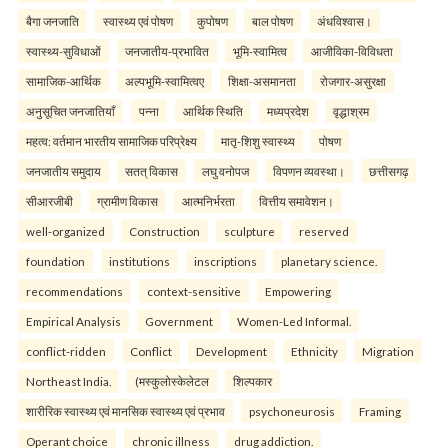
बैगा जनजाति
स्वास्थ्य एवं पोषण
कुपोषण
बाल पोषण
अंधविश्वास।
स्वास्थ्य-सुविधाओं
जनजातीय-प्रभावित
भूमि-स्वामित्व
आजीविका-विविधता
सामाजिक-आर्थिक
अल्पभूमि-स्वामित्वए
शिक्षा-असमानता
रोजगार-असुरक्षा
अनुसूचित जनजातियाँ
पन्ना
आर्थिक स्थिति
मध्यप्रदेश
वृद्धाश्रम
महत्व: वर्तमान भारतीय सामाजिक परिप्रेक्ष्य
मातृ-शिशु स्वास्थ्य
पोषण
जनजातीय समुदाय
सतत् विकास
लघु वनोपज
विपणन व्यवस्था।
छत्तीसगढ़
सीआरजीबी
ग्रामीण विकास
आत्मनिर्भरता
वित्तीय समावेशन।
well-organized
Construction
sculpture
reserved
foundation
institutions
inscriptions
planetary science.
recommendations
context-sensitive
Empowering
Empirical Analysis
Government
Women-Led Informal.
conflict-ridden
Conflict
Development
Ethnicity
Migration
Northeast India.
(मस्कुलोस्केलेटल
शिल्पकार
शारीरिक स्वास्थ्य एवं मानसिक स्वास्थ्य एवं प्रभाव
psychoneurosis
Framing
Operant choice
chronic illness
drug addiction.