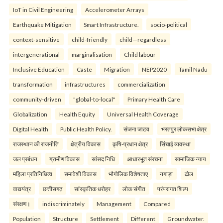
IoT in Civil Engineering
Accelerometer Arrays
Earthquake Mitigation
Smart Infrastructure.
socio-political
context-sensitive
child-friendly
child—regardless
intergenerational
marginalisation
Child labour
Inclusive Education
Caste
Migration
NEP2020
Tamil Nadu
transformation
infrastructures
commercialization
community-driven
"global-to-local"
Primary Health Care
Globalization
Health Equity
Universal Health Coverage
Digital Health
Public Health Policy.
संजना जाटव
भरतपुर लोकसभा क्षेत्र
राजस्थान की राजनीति
क्षेत्रीय विकास
कृषि-प्रधान क्षेत्र
सिंचाई व्यवस्था
जल प्रबंधन
ग्रामीण विकास
सांसद निधि
आधारभूत संरचना
सामाजिक न्याय
महिला प्रतिनिधित्व
समावेशी विकास
भौगोलिक विशेषताए
नगाड़ा
ढोल
वाद्ययंत्र
छत्तीसगढ़
सांस्कृतिक धरोहर
लोक संगीत
परंपरागत शिल्प
संरक्षण।
indiscriminately
Management
Compared
Population
Structure
Settlement
Different
Groundwater.