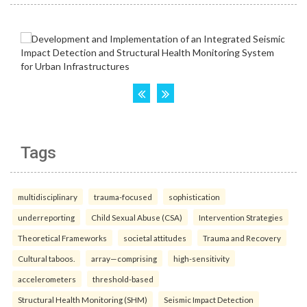
Tags
multidisciplinary
trauma-focused
sophistication
underreporting
Child Sexual Abuse (CSA)
Intervention Strategies
Theoretical Frameworks
societal attitudes
Trauma and Recovery
Cultural taboos.
array—comprising
high-sensitivity
accelerometers
threshold-based
Structural Health Monitoring (SHM)
Seismic Impact Detection