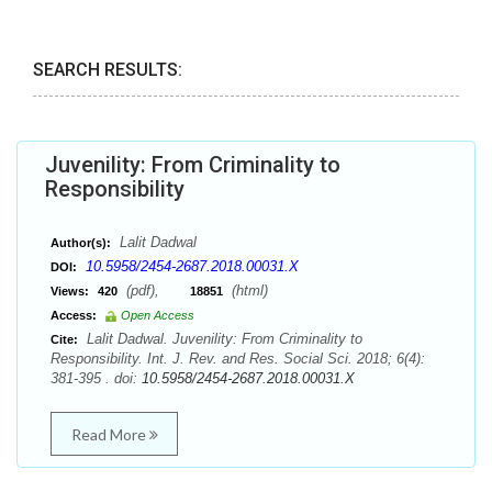
SEARCH RESULTS:
Juvenility: From Criminality to
Responsibility
Lalit Dadwal
Author(s):
10.5958/2454-2687.2018.00031.X
DOI:
(pdf),
(html)
Views:
420
18851
Access:
Open Access
Lalit Dadwal. Juvenility: From Criminality to
Cite:
Responsibility. Int. J. Rev. and Res. Social Sci. 2018; 6(4):
381-395 . doi:
10.5958/2454-2687.2018.00031.X
Read More