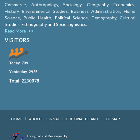
Commerce, Anthropology, Sociology, Geography, Economics,
History, Environmental Studies, Business Administration, Home
Science, Public Health, Political Science, Demography, Cultural
Studies, Ethnography and Sociolinguistics.
Read More
VISITORS
Today:
799
Yesterday:
2926
Total:
2230078
I
I
I
HOME
ABOUT JOURNAL
EDITORIAL BOARD
SITEMAP
Designed and Developed by: