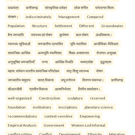
वाद्ययंत्र
छत्तीसगढ़
सांस्कृतिक धरोहर
लोक संगीत
परंपरागत शिल्प
संरक्षण।
indiscriminately
Management
Compared
Population
Structure
Settlement
Different
Groundwater.
बैगा जनजाति
स्वास्थ्य एवं पोषण
कुपोषण
बाल पोषण
अंधविश्वास।
स्वास्थ्य-सुविधाओं
जनजातीय-प्रभावित
भूमि-स्वामित्व
आजीविका-विविधता
सामाजिक-आर्थिक
अल्पभूमि-स्वामित्वए
शिक्षा-असमानता
रोजगार-असुरक्षा
अनुसूचित जनजातियाँ
पन्ना
आर्थिक स्थिति
मध्यप्रदेश
वृद्धाश्रम
महत्व: वर्तमान भारतीय सामाजिक परिप्रेक्ष्य
मातृ-शिशु स्वास्थ्य
पोषण
जनजातीय समुदाय
सतत् विकास
लघु वनोपज
विपणन व्यवस्था।
छत्तीसगढ़
सीआरजीबी
ग्रामीण विकास
आत्मनिर्भरता
वित्तीय समावेशन।
well-organized
Construction
sculpture
reserved
foundation
institutions
inscriptions
planetary science.
recommendations
context-sensitive
Empowering
Empirical Analysis
Government
Women-Led Informal.
conflict-ridden
Conflict
Development
Ethnicity
Migration