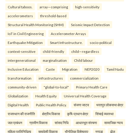
Cultural taboos.
array—comprising
high-sensitivity
accelerometers
threshold-based
Structural Health Monitoring (SHM)
Seismic Impact Detection
IoT in Civil Engineering
Accelerometer Arrays
Earthquake Mitigation
Smart Infrastructure.
socio-political
context-sensitive
child-friendly
child—regardless
intergenerational
marginalisation
Child labour
Inclusive Education
Caste
Migration
NEP2020
Tamil Nadu
transformation
infrastructures
commercialization
community-driven
"global-to-local"
Primary Health Care
Globalization
Health Equity
Universal Health Coverage
Digital Health
Public Health Policy.
संजना जाटव
भरतपुर लोकसभा क्षेत्र
राजस्थान की राजनीति
क्षेत्रीय विकास
कृषि-प्रधान क्षेत्र
सिंचाई व्यवस्था
जल प्रबंधन
ग्रामीण विकास
सांसद निधि
आधारभूत संरचना
सामाजिक न्याय
महिला प्रतिनिधित्व
समावेशी विकास
भौगोलिक विशेषताए
नगाड़ा
ढोल