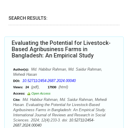
SEARCH RESULTS:
Evaluating the Potential for Livestock-
Based Agribusiness Farms in
Bangladesh: An Empirical Study
Md. Habibur Rahman, Md. Saidur Rahman,
Author(s):
Mehedi Hasan
10.52711/2454-2687.2024.00040
DOI:
(pdf),
(html)
Views:
24
17930
Access:
Open Access
Md. Habibur Rahman, Md. Saidur Rahman, Mehedi
Cite:
Hasan. Evaluating the Potential for Livestock-Based
Agribusiness Farms in Bangladesh: An Empirical Study.
International Journal of Reviews and Research in Social
Sciences. 2024; 12(4):233-3. doi:
10.52711/2454-
2687.2024.00040