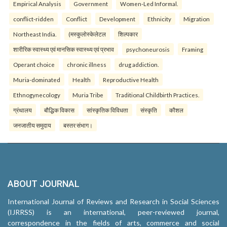
Empirical Analysis
Government
Women-Led Informal.
conflict-ridden
Conflict
Development
Ethnicity
Migration
Northeast India.
(मस्कुलोस्केलेटल
शिल्पकार
शारीरिक स्वास्थ्य एवं मानसिक स्वास्थ्य एवं प्रभाव
psychoneurosis
Framing
Operant choice
chronic illness
drug addiction.
Muria-dominated
Health
Reproductive Health
Ethnogynecology
Muria Tribe
Traditional Childbirth Practices.
ग्रंथालय
बौद्धिक विकास
सांस्कृतिक विविधता
संस्कृति
कौशल
जनजातीय समुदाय
बस्तर संभाग।
ABOUT JOURNAL
International Journal of Reviews and Research in Social Sciences
(IJRRSS) is an international, peer-reviewed journal,
correspondence in the fields of arts, commerce and social