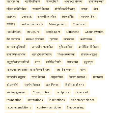
जल प्रबंधन
ग्रामीण विकास
सांसद निधि
आधारभूत संरचना
सामाजिक न्याय
महिला प्रतिनिधित्व
समावेशी विकास
भौगोलिक विशेषताए
नगाड़ा
ढोल
वाद्ययंत्र
छत्तीसगढ़
सांस्कृतिक धरोहर
लोक संगीत
परंपरागत शिल्प
संरक्षण।
indiscriminately
Management
Compared
Population
Structure
Settlement
Different
Groundwater.
बैगा जनजाति
स्वास्थ्य एवं पोषण
कुपोषण
बाल पोषण
अंधविश्वास।
स्वास्थ्य-सुविधाओं
जनजातीय-प्रभावित
भूमि-स्वामित्व
आजीविका-विविधता
सामाजिक-आर्थिक
अल्पभूमि-स्वामित्वए
शिक्षा-असमानता
रोजगार-असुरक्षा
अनुसूचित जनजातियाँ
पन्ना
आर्थिक स्थिति
मध्यप्रदेश
वृद्धाश्रम
महत्व: वर्तमान भारतीय सामाजिक परिप्रेक्ष्य
मातृ-शिशु स्वास्थ्य
पोषण
जनजातीय समुदाय
सतत् विकास
लघु वनोपज
विपणन व्यवस्था।
छत्तीसगढ़
सीआरजीबी
ग्रामीण विकास
आत्मनिर्भरता
वित्तीय समावेशन।
well-organized
Construction
sculpture
reserved
foundation
institutions
inscriptions
planetary science.
recommendations
context-sensitive
Empowering