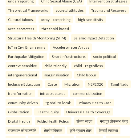
underreporting
Child Sexual Abuse (CSA)
Intervention Strategies
Theoretical Frameworks
societal attitudes
Trauma and Recovery
Cultural taboos.
array—comprising
high-sensitivity
accelerometers
threshold-based
Structural Health Monitoring (SHM)
Seismic Impact Detection
IoT in Civil Engineering
Accelerometer Arrays
Earthquake Mitigation
Smart Infrastructure.
socio-political
context-sensitive
child-friendly
child—regardless
intergenerational
marginalisation
Child labour
Inclusive Education
Caste
Migration
NEP2020
Tamil Nadu
transformation
infrastructures
commercialization
community-driven
"global-to-local"
Primary Health Care
Globalization
Health Equity
Universal Health Coverage
Digital Health
Public Health Policy.
संजना जाटव
भरतपुर लोकसभा क्षेत्र
राजस्थान की राजनीति
क्षेत्रीय विकास
कृषि-प्रधान क्षेत्र
सिंचाई व्यवस्था