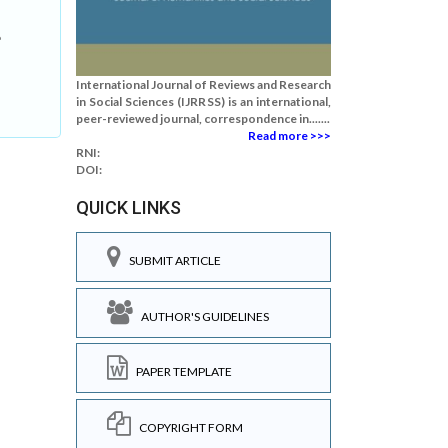
e
International Journal of Reviews and Research
in Social Sciences (IJRRSS) is an international,
peer-reviewed journal, correspondence in.......
Read more >>>
RNI:
DOI:
QUICK LINKS
SUBMIT ARTICLE
AUTHOR'S GUIDELINES
PAPER TEMPLATE
COPYRIGHT FORM