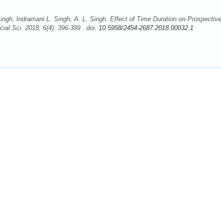
ngh, Indramani L. Singh, A. L. Singh. Effect of Time Duration on Prospectiv
ial Sci. 2018; 6(4): 396-399 . doi:
10.5958/2454-2687.2018.00032.1