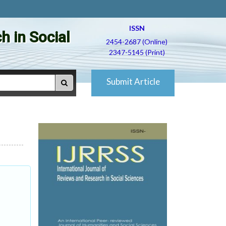
ISSN
h in Social
2454-2687 (Online)
2347-5145 (Print)
Submit Article