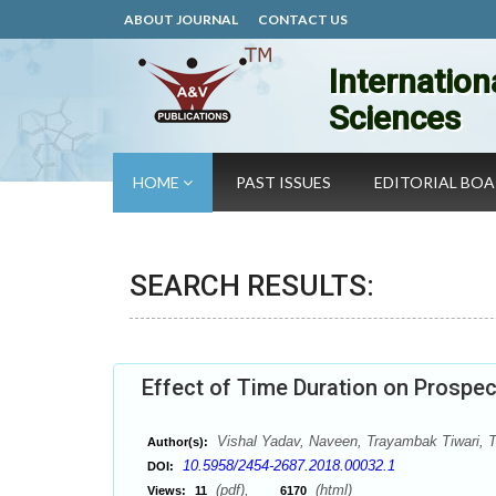
ABOUT JOURNAL
CONTACT US
Internation
Sciences
HOME
PAST ISSUES
EDITORIAL BO
SEARCH RESULTS:
Effect of Time Duration on Prospe
Vishal Yadav, Naveen, Trayambak Tiwari, Ta
Author(s):
10.5958/2454-2687.2018.00032.1
DOI:
(pdf),
(html)
Views:
11
6170