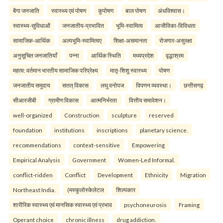
बैगा जनजाति
स्वास्थ्य एवं पोषण
कुपोषण
बाल पोषण
अंधविश्वास।
स्वास्थ्य-सुविधाओं
जनजातीय-प्रभावित
भूमि-स्वामित्व
आजीविका-विविधता
सामाजिक-आर्थिक
अल्पभूमि-स्वामित्वए
शिक्षा-असमानता
रोजगार-असुरक्षा
अनुसूचित जनजातियाँ
पन्ना
आर्थिक स्थिति
मध्यप्रदेश
वृद्धाश्रम
महत्व: वर्तमान भारतीय सामाजिक परिप्रेक्ष्य
मातृ-शिशु स्वास्थ्य
पोषण
जनजातीय समुदाय
सतत् विकास
लघु वनोपज
विपणन व्यवस्था।
छत्तीसगढ़
सीआरजीबी
ग्रामीण विकास
आत्मनिर्भरता
वित्तीय समावेशन।
well-organized
Construction
sculpture
reserved
foundation
institutions
inscriptions
planetary science.
recommendations
context-sensitive
Empowering
Empirical Analysis
Government
Women-Led Informal.
conflict-ridden
Conflict
Development
Ethnicity
Migration
Northeast India.
(मस्कुलोस्केलेटल
शिल्पकार
शारीरिक स्वास्थ्य एवं मानसिक स्वास्थ्य एवं प्रभाव
psychoneurosis
Framing
Operant choice
chronic illness
drug addiction.