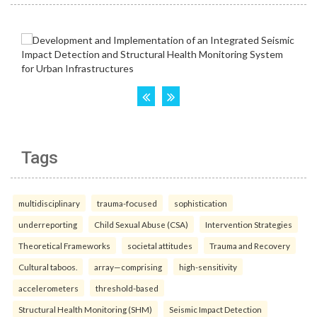
Tags
multidisciplinary
trauma-focused
sophistication
underreporting
Child Sexual Abuse (CSA)
Intervention Strategies
Theoretical Frameworks
societal attitudes
Trauma and Recovery
Cultural taboos.
array—comprising
high-sensitivity
accelerometers
threshold-based
Structural Health Monitoring (SHM)
Seismic Impact Detection