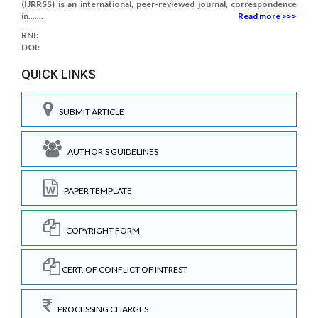
(IJRRSS) is an international, peer-reviewed journal, correspondence
in.......
Read more >>>
RNI:
DOI:
QUICK LINKS
SUBMIT ARTICLE
AUTHOR'S GUIDELINES
PAPER TEMPLATE
COPYRIGHT FORM
CERT. OF CONFLICT OF INTREST
PROCESSING CHARGES