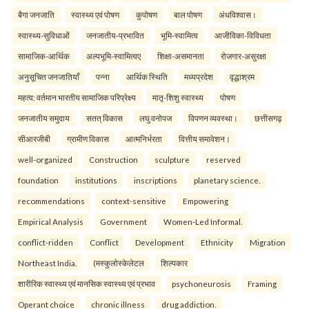
बैगा जनजाति
स्वास्थ्य एवं पोषण
कुपोषण
बाल पोषण
अंधविश्वास।
स्वास्थ्य-सुविधाओं
जनजातीय-प्रभावित
भूमि-स्वामित्व
आजीविका-विविधता
सामाजिक-आर्थिक
अल्पभूमि-स्वामित्वए
शिक्षा-असमानता
रोजगार-असुरक्षा
अनुसूचित जनजातियाँ
पन्ना
आर्थिक स्थिति
मध्यप्रदेश
वृद्धाश्रम
महत्व: वर्तमान भारतीय सामाजिक परिप्रेक्ष्य
मातृ-शिशु स्वास्थ्य
पोषण
जनजातीय समुदाय
सतत् विकास
लघु वनोपज
विपणन व्यवस्था।
छत्तीसगढ़
सीआरजीबी
ग्रामीण विकास
आत्मनिर्भरता
वित्तीय समावेशन।
well-organized
Construction
sculpture
reserved
foundation
institutions
inscriptions
planetary science.
recommendations
context-sensitive
Empowering
Empirical Analysis
Government
Women-Led Informal.
conflict-ridden
Conflict
Development
Ethnicity
Migration
Northeast India.
(मस्कुलोस्केलेटल
शिल्पकार
शारीरिक स्वास्थ्य एवं मानसिक स्वास्थ्य एवं प्रभाव
psychoneurosis
Framing
Operant choice
chronic illness
drug addiction.