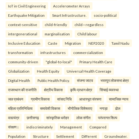
IoT in Civil Engineering
Accelerometer Arrays
Earthquake Mitigation
Smart Infrastructure.
socio-political
context-sensitive
child-friendly
child—regardless
intergenerational
marginalisation
Child labour
Inclusive Education
Caste
Migration
NEP2020
Tamil Nadu
transformation
infrastructures
commercialization
community-driven
"global-to-local"
Primary Health Care
Globalization
Health Equity
Universal Health Coverage
Digital Health
Public Health Policy.
संजना जाटव
भरतपुर लोकसभा क्षेत्र
राजस्थान की राजनीति
क्षेत्रीय विकास
कृषि-प्रधान क्षेत्र
सिंचाई व्यवस्था
जल प्रबंधन
ग्रामीण विकास
सांसद निधि
आधारभूत संरचना
सामाजिक न्याय
महिला प्रतिनिधित्व
समावेशी विकास
भौगोलिक विशेषताए
नगाड़ा
ढोल
वाद्ययंत्र
छत्तीसगढ़
सांस्कृतिक धरोहर
लोक संगीत
परंपरागत शिल्प
संरक्षण।
indiscriminately
Management
Compared
Population
Structure
Settlement
Different
Groundwater.