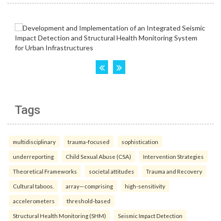
Tags
multidisciplinary
trauma-focused
sophistication
underreporting
Child Sexual Abuse (CSA)
Intervention Strategies
Theoretical Frameworks
societal attitudes
Trauma and Recovery
Cultural taboos.
array—comprising
high-sensitivity
accelerometers
threshold-based
Structural Health Monitoring (SHM)
Seismic Impact Detection