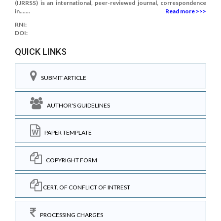
(IJRRSS) is an international, peer-reviewed journal, correspondence
in.......
Read more >>>
RNI:
DOI:
QUICK LINKS
SUBMIT ARTICLE
AUTHOR'S GUIDELINES
PAPER TEMPLATE
COPYRIGHT FORM
CERT. OF CONFLICT OF INTREST
PROCESSING CHARGES