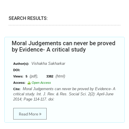
SEARCH RESULTS:
Moral Judgements can never be proved
by Evidence- A critical study
Vishakha Sakharkar
Author(s):
DOI:
(pdf),
(html)
Views:
5
3382
Access:
Open Access
Moral Judgements can never be proved by Evidence- A
Cite:
critical study. Int. J. Rev. & Res. Social Sci. 2(2): April-June
2014; Page 114-117. doi:
Read More