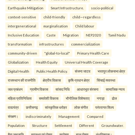
Earthquake Mitigation
Smart Infrastructure.
socio-political
context-sensitive
child-friendly
child—regardless
intergenerational
marginalisation
Child labour
Inclusive Education
Caste
Migration
NEP2020
Tamil Nadu
transformation
infrastructures
commercialization
community-driven
"global-to-local"
Primary Health Care
Globalization
Health Equity
Universal Health Coverage
Digital Health
Public Health Policy.
संजना जाटव
भरतपुर लोकसभा क्षेत्र
राजस्थान की राजनीति
क्षेत्रीय विकास
कृषि-प्रधान क्षेत्र
सिंचाई व्यवस्था
जल प्रबंधन
ग्रामीण विकास
सांसद निधि
आधारभूत संरचना
सामाजिक न्याय
महिला प्रतिनिधित्व
समावेशी विकास
भौगोलिक विशेषताए
नगाड़ा
ढोल
वाद्ययंत्र
छत्तीसगढ़
सांस्कृतिक धरोहर
लोक संगीत
परंपरागत शिल्प
संरक्षण।
indiscriminately
Management
Compared
Population
Structure
Settlement
Different
Groundwater.
बैगा जनजाति
स्वास्थ्य एवं पोषण
कुपोषण
बाल पोषण
अंधविश्वास।