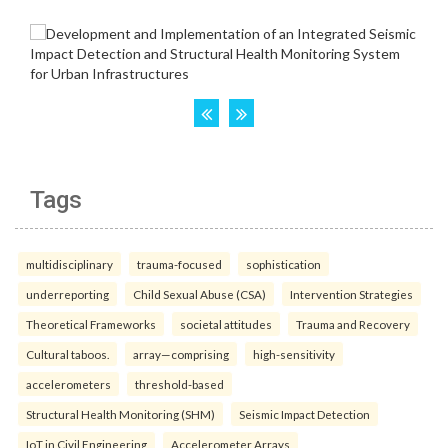
Tags
multidisciplinary
trauma-focused
sophistication
underreporting
Child Sexual Abuse (CSA)
Intervention Strategies
Theoretical Frameworks
societal attitudes
Trauma and Recovery
Cultural taboos.
array—comprising
high-sensitivity
accelerometers
threshold-based
Structural Health Monitoring (SHM)
Seismic Impact Detection
IoT in Civil Engineering
Accelerometer Arrays