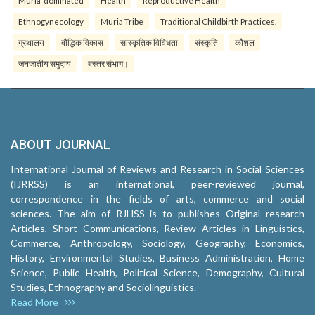
Muria-dominated
Health
Reproductive Health
Ethnogynecology
Muria Tribe
Traditional Childbirth Practices.
ग्रंथालय
बौद्धिक विकास
सांस्कृतिक विविधता
संस्कृति
कौशल
जनजातीय समुदाय
बस्तर संभाग।
ABOUT JOURNAL
International Journal of Reviews and Research in Social Sciences
(IJRRSS) is an international, peer-reviewed journal,
correspondence in the fields of arts, commerce and social
sciences. The aim of RJHSS is to publishes Original research
Articles, Short Communications, Review Articles in Linguistics,
Commerce, Anthropology, Sociology, Geography, Economics,
History, Environmental Studies, Business Administration, Home
Science, Public Health, Political Science, Demography, Cultural
Studies, Ethnography and Sociolinguistics.
Read More