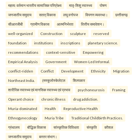
महत्व: वर्तमान भारतीय सामाजिक परिप्रेक्ष्य
मातृ-शिशु स्वास्थ्य
पोषण
जनजातीय समुदाय
सतत् विकास
लघु वनोपज
विपणन व्यवस्था।
छत्तीसगढ़
सीआरजीबी
ग्रामीण विकास
आत्मनिर्भरता
वित्तीय समावेशन।
well-organized
Construction
sculpture
reserved
foundation
institutions
inscriptions
planetary science.
recommendations
context-sensitive
Empowering
Empirical Analysis
Government
Women-Led Informal.
conflict-ridden
Conflict
Development
Ethnicity
Migration
Northeast India.
(मस्कुलोस्केलेटल
शिल्पकार
शारीरिक स्वास्थ्य एवं मानसिक स्वास्थ्य एवं प्रभाव
psychoneurosis
Framing
Operant choice
chronic illness
drug addiction.
Muria-dominated
Health
Reproductive Health
Ethnogynecology
Muria Tribe
Traditional Childbirth Practices.
ग्रंथालय
बौद्धिक विकास
सांस्कृतिक विविधता
संस्कृति
कौशल
जनजातीय समुदाय
बस्तर संभाग।