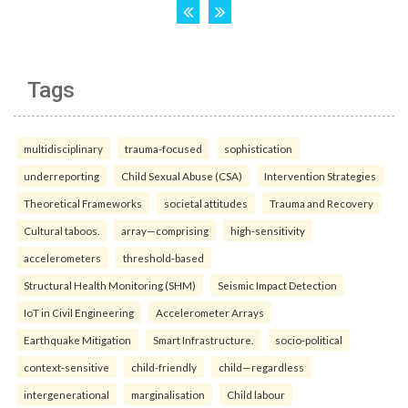
Tags
multidisciplinary
trauma-focused
sophistication
underreporting
Child Sexual Abuse (CSA)
Intervention Strategies
Theoretical Frameworks
societal attitudes
Trauma and Recovery
Cultural taboos.
array—comprising
high-sensitivity
accelerometers
threshold-based
Structural Health Monitoring (SHM)
Seismic Impact Detection
IoT in Civil Engineering
Accelerometer Arrays
Earthquake Mitigation
Smart Infrastructure.
socio-political
context-sensitive
child-friendly
child—regardless
intergenerational
marginalisation
Child labour