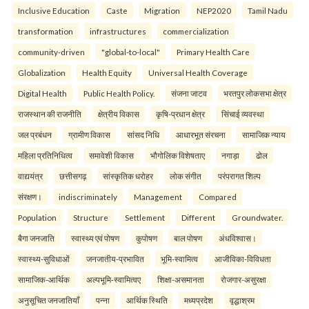
Inclusive Education
Caste
Migration
NEP2020
Tamil Nadu
transformation
infrastructures
commercialization
community-driven
"global-to-local"
Primary Health Care
Globalization
Health Equity
Universal Health Coverage
Digital Health
Public Health Policy.
संजना जाटव
भरतपुर लोकसभा क्षेत्र
राजस्थान की राजनीति
क्षेत्रीय विकास
कृषि-प्रधान क्षेत्र
सिंचाई व्यवस्था
जल प्रबंधन
ग्रामीण विकास
सांसद निधि
आधारभूत संरचना
सामाजिक न्याय
महिला प्रतिनिधित्व
समावेशी विकास
भौगोलिक विशेषताए
नगाड़ा
ढोल
वाद्ययंत्र
छत्तीसगढ़
सांस्कृतिक धरोहर
लोक संगीत
परंपरागत शिल्प
संरक्षण।
indiscriminately
Management
Compared
Population
Structure
Settlement
Different
Groundwater.
बैगा जनजाति
स्वास्थ्य एवं पोषण
कुपोषण
बाल पोषण
अंधविश्वास।
स्वास्थ्य-सुविधाओं
जनजातीय-प्रभावित
भूमि-स्वामित्व
आजीविका-विविधता
सामाजिक-आर्थिक
अल्पभूमि-स्वामित्वए
शिक्षा-असमानता
रोजगार-असुरक्षा
अनुसूचित जनजातियाँ
पन्ना
आर्थिक स्थिति
मध्यप्रदेश
वृद्धाश्रम