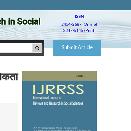
ISSN
h in Social
2454-2687 (Online)
2347-5145 (Print)
Submit Article
गिकता