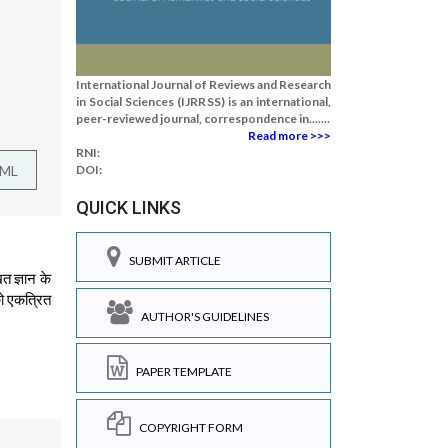
International Journal of Reviews and Research
in Social Sciences (IJRRSS) is an international,
peer-reviewed journal, correspondence in.......
Read more >>>
RNI:
TML
DOI:
QUICK LINKS
SUBMIT ARTICLE
त ज्ञान के
को एकत्रित
AUTHOR'S GUIDELINES
PAPER TEMPLATE
COPYRIGHT FORM