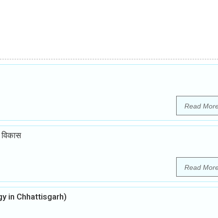
Read Mor
ं विकास
Read Mor
logy in Chhattisgarh)