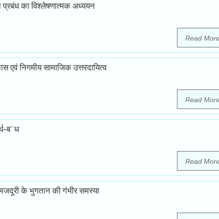
धन प्रबंध का विश्लेषणात्मक अध्ययन
Read Mor
कास एवं निगमीय सामाजिक उत्तरदायित्व
Read Mor
र्थ-ब¨ध
Read Mor
म मजदूरी के भुगतान की गंभीर समस्या