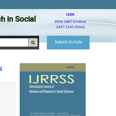
ISSN
h in Social
2454-2687 (Online)
2347-5145 (Print)
Submit Article