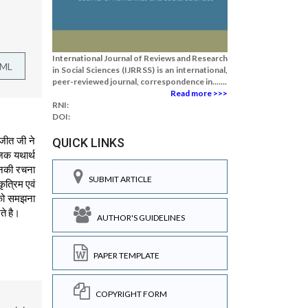
International Journal of Reviews and Research
TML
in Social Sciences (IJRRSS) is an international,
peer-reviewed journal, correspondence in.......
Read more >>>
RNI:
DOI:
नजीत जी ने
QUICK LINKS
िक यथार्थ
 इनकी रचना
SUBMIT ARTICLE
त्रिम एवं
ं को समझना
ते है।
AUTHOR'S GUIDELINES
PAPER TEMPLATE
COPYRIGHT FORM