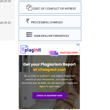
arch in
CERT. OF CONFLICT OF INTREST
arch in
PROCESSING CHARGES
INDEXING INFORMATION