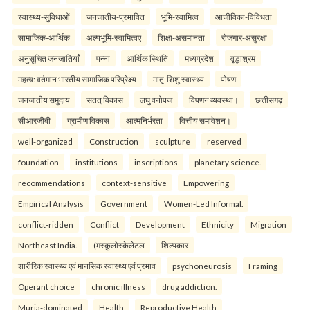
स्वास्थ्य-सुविधाओं
जनजातीय-प्रभावित
भूमि-स्वामित्व
आजीविका-विविधता
सामाजिक-आर्थिक
अल्पभूमि-स्वामित्वए
शिक्षा-असमानता
रोजगार-असुरक्षा
अनुसूचित जनजातियाँ
पन्ना
आर्थिक स्थिति
मध्यप्रदेश
वृद्धाश्रम
महत्व: वर्तमान भारतीय सामाजिक परिप्रेक्ष्य
मातृ-शिशु स्वास्थ्य
पोषण
जनजातीय समुदाय
सतत् विकास
लघु वनोपज
विपणन व्यवस्था।
छत्तीसगढ़
सीआरजीबी
ग्रामीण विकास
आत्मनिर्भरता
वित्तीय समावेशन।
well-organized
Construction
sculpture
reserved
foundation
institutions
inscriptions
planetary science.
recommendations
context-sensitive
Empowering
Empirical Analysis
Government
Women-Led Informal.
conflict-ridden
Conflict
Development
Ethnicity
Migration
Northeast India.
(मस्कुलोस्केलेटल
शिल्पकार
शारीरिक स्वास्थ्य एवं मानसिक स्वास्थ्य एवं प्रभाव
psychoneurosis
Framing
Operant choice
chronic illness
drug addiction.
Muria-dominated
Health
Reproductive Health