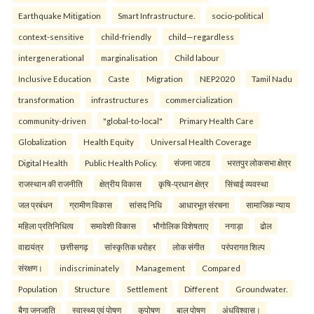
Earthquake Mitigation
Smart Infrastructure.
socio-political
context-sensitive
child-friendly
child—regardless
intergenerational
marginalisation
Child labour
Inclusive Education
Caste
Migration
NEP2020
Tamil Nadu
transformation
infrastructures
commercialization
community-driven
"global-to-local"
Primary Health Care
Globalization
Health Equity
Universal Health Coverage
Digital Health
Public Health Policy.
संजना जाटव
भरतपुर लोकसभा क्षेत्र
राजस्थान की राजनीति
क्षेत्रीय विकास
कृषि-प्रधान क्षेत्र
सिंचाई व्यवस्था
जल प्रबंधन
ग्रामीण विकास
सांसद निधि
आधारभूत संरचना
सामाजिक न्याय
महिला प्रतिनिधित्व
समावेशी विकास
भौगोलिक विशेषताए
नगाड़ा
ढोल
वाद्ययंत्र
छत्तीसगढ़
सांस्कृतिक धरोहर
लोक संगीत
परंपरागत शिल्प
संरक्षण।
indiscriminately
Management
Compared
Population
Structure
Settlement
Different
Groundwater.
बैगा जनजाति
स्वास्थ्य एवं पोषण
कुपोषण
बाल पोषण
अंधविश्वास।