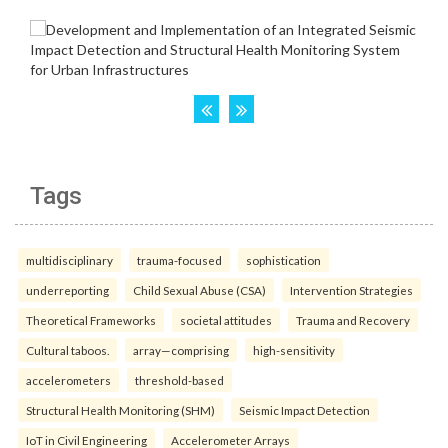
Tags
multidisciplinary
trauma-focused
sophistication
underreporting
Child Sexual Abuse (CSA)
Intervention Strategies
Theoretical Frameworks
societal attitudes
Trauma and Recovery
Cultural taboos.
array—comprising
high-sensitivity
accelerometers
threshold-based
Structural Health Monitoring (SHM)
Seismic Impact Detection
IoT in Civil Engineering
Accelerometer Arrays