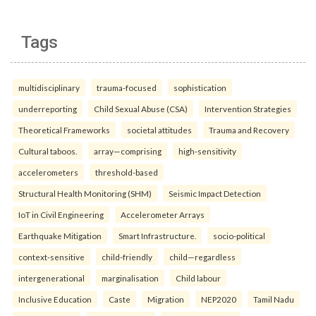
Tags
multidisciplinary
trauma-focused
sophistication
underreporting
Child Sexual Abuse (CSA)
Intervention Strategies
Theoretical Frameworks
societal attitudes
Trauma and Recovery
Cultural taboos.
array—comprising
high-sensitivity
accelerometers
threshold-based
Structural Health Monitoring (SHM)
Seismic Impact Detection
IoT in Civil Engineering
Accelerometer Arrays
Earthquake Mitigation
Smart Infrastructure.
socio-political
context-sensitive
child-friendly
child—regardless
intergenerational
marginalisation
Child labour
Inclusive Education
Caste
Migration
NEP2020
Tamil Nadu