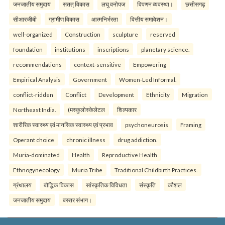
जनजातीय समुदाय
सतत् विकास
लघु वनोपज
विपणन व्यवस्था।
छत्तीसगढ़
सीआरजीबी
ग्रामीण विकास
आत्मनिर्भरता
वित्तीय समावेशन।
well-organized
Construction
sculpture
reserved
foundation
institutions
inscriptions
planetary science.
recommendations
context-sensitive
Empowering
Empirical Analysis
Government
Women-Led Informal.
conflict-ridden
Conflict
Development
Ethnicity
Migration
Northeast India.
(मस्कुलोस्केलेटल
शिल्पकार
शारीरिक स्वास्थ्य एवं मानसिक स्वास्थ्य एवं प्रभाव
psychoneurosis
Framing
Operant choice
chronic illness
drug addiction.
Muria-dominated
Health
Reproductive Health
Ethnogynecology
Muria Tribe
Traditional Childbirth Practices.
ग्रंथालय
बौद्धिक विकास
सांस्कृतिक विविधता
संस्कृति
कौशल
जनजातीय समुदाय
बस्तर संभाग।