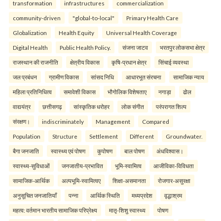
transformation
infrastructures
commercialization
community-driven
"global-to-local"
Primary Health Care
Globalization
Health Equity
Universal Health Coverage
Digital Health
Public Health Policy.
संजना जाटव
भरतपुर लोकसभा क्षेत्र
राजस्थान की राजनीति
क्षेत्रीय विकास
कृषि-प्रधान क्षेत्र
सिंचाई व्यवस्था
जल प्रबंधन
ग्रामीण विकास
सांसद निधि
आधारभूत संरचना
सामाजिक न्याय
महिला प्रतिनिधित्व
समावेशी विकास
भौगोलिक विशेषताए
नगाड़ा
ढोल
वाद्ययंत्र
छत्तीसगढ़
सांस्कृतिक धरोहर
लोक संगीत
परंपरागत शिल्प
संरक्षण।
indiscriminately
Management
Compared
Population
Structure
Settlement
Different
Groundwater.
बैगा जनजाति
स्वास्थ्य एवं पोषण
कुपोषण
बाल पोषण
अंधविश्वास।
स्वास्थ्य-सुविधाओं
जनजातीय-प्रभावित
भूमि-स्वामित्व
आजीविका-विविधता
सामाजिक-आर्थिक
अल्पभूमि-स्वामित्वए
शिक्षा-असमानता
रोजगार-असुरक्षा
अनुसूचित जनजातियाँ
पन्ना
आर्थिक स्थिति
मध्यप्रदेश
वृद्धाश्रम
महत्व: वर्तमान भारतीय सामाजिक परिप्रेक्ष्य
मातृ-शिशु स्वास्थ्य
पोषण