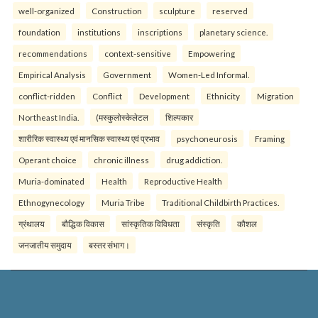
well-organized
Construction
sculpture
reserved
foundation
institutions
inscriptions
planetary science.
recommendations
context-sensitive
Empowering
Empirical Analysis
Government
Women-Led Informal.
conflict-ridden
Conflict
Development
Ethnicity
Migration
Northeast India.
(मस्कुलोस्केलेटल
शिल्पकार
शारीरिक स्वास्थ्य एवं मानसिक स्वास्थ्य एवं प्रभाव
psychoneurosis
Framing
Operant choice
chronic illness
drug addiction.
Muria-dominated
Health
Reproductive Health
Ethnogynecology
Muria Tribe
Traditional Childbirth Practices.
ग्रंथालय
बौद्धिक विकास
सांस्कृतिक विविधता
संस्कृति
कौशल
जनजातीय समुदाय
बस्तर संभाग।