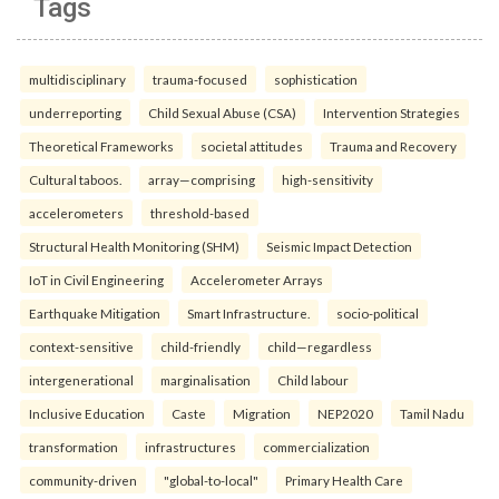
Tags
multidisciplinary
trauma-focused
sophistication
underreporting
Child Sexual Abuse (CSA)
Intervention Strategies
Theoretical Frameworks
societal attitudes
Trauma and Recovery
Cultural taboos.
array—comprising
high-sensitivity
accelerometers
threshold-based
Structural Health Monitoring (SHM)
Seismic Impact Detection
IoT in Civil Engineering
Accelerometer Arrays
Earthquake Mitigation
Smart Infrastructure.
socio-political
context-sensitive
child-friendly
child—regardless
intergenerational
marginalisation
Child labour
Inclusive Education
Caste
Migration
NEP2020
Tamil Nadu
transformation
infrastructures
commercialization
community-driven
"global-to-local"
Primary Health Care