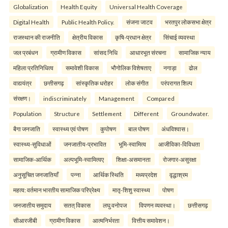
Globalization
Health Equity
Universal Health Coverage
Digital Health
Public Health Policy.
संजना जाटव
भरतपुर लोकसभा क्षेत्र
राजस्थान की राजनीति
क्षेत्रीय विकास
कृषि-प्रधान क्षेत्र
सिंचाई व्यवस्था
जल प्रबंधन
ग्रामीण विकास
सांसद निधि
आधारभूत संरचना
सामाजिक न्याय
महिला प्रतिनिधित्व
समावेशी विकास
भौगोलिक विशेषताए
नगाड़ा
ढोल
वाद्ययंत्र
छत्तीसगढ़
सांस्कृतिक धरोहर
लोक संगीत
परंपरागत शिल्प
संरक्षण।
indiscriminately
Management
Compared
Population
Structure
Settlement
Different
Groundwater.
बैगा जनजाति
स्वास्थ्य एवं पोषण
कुपोषण
बाल पोषण
अंधविश्वास।
स्वास्थ्य-सुविधाओं
जनजातीय-प्रभावित
भूमि-स्वामित्व
आजीविका-विविधता
सामाजिक-आर्थिक
अल्पभूमि-स्वामित्वए
शिक्षा-असमानता
रोजगार-असुरक्षा
अनुसूचित जनजातियाँ
पन्ना
आर्थिक स्थिति
मध्यप्रदेश
वृद्धाश्रम
महत्व: वर्तमान भारतीय सामाजिक परिप्रेक्ष्य
मातृ-शिशु स्वास्थ्य
पोषण
जनजातीय समुदाय
सतत् विकास
लघु वनोपज
विपणन व्यवस्था।
छत्तीसगढ़
सीआरजीबी
ग्रामीण विकास
आत्मनिर्भरता
वित्तीय समावेशन।