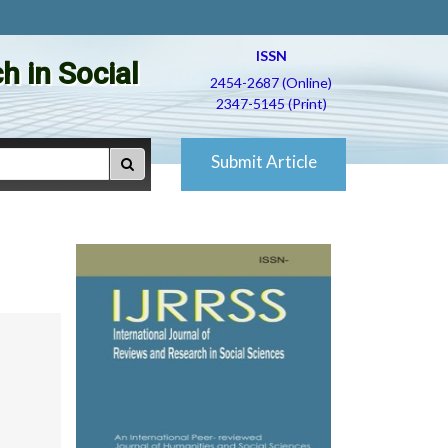
ISSN
h in Social
2454-2687 (Online)
2347-5145 (Print)
Submit Article