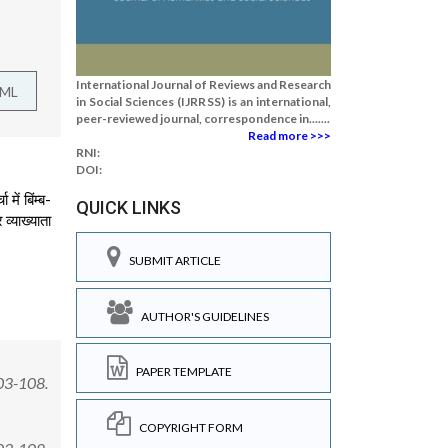
International Journal of Reviews and Research
TML
in Social Sciences (IJRRSS) is an international,
peer-reviewed journal, correspondence in.......
Read more >>>
RNI:
DOI:
में बिंम्ब-
QUICK LINKS
व्याख्याता
SUBMIT ARTICLE
AUTHOR'S GUIDELINES
PAPER TEMPLATE
 103-108.
COPYRIGHT FORM