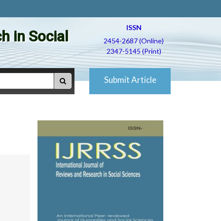
ISSN
h in Social
2454-2687 (Online)
2347-5145 (Print)
Submit Article