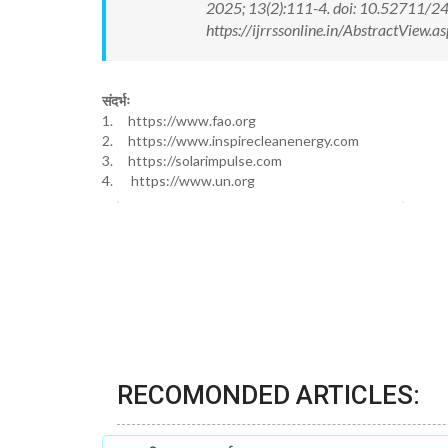
2025; 13(2):111-4. doi: 10.52711/
https://ijrrssonline.in/AbstractView
संदर्भः
1. https://www.fao.org
2. https://www.inspirecleanenergy.com
3. https://solarimpulse.com
4. https://www.un.org
RECOMONDED ARTICLES: