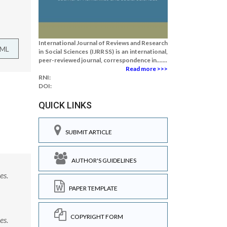
International Journal of Reviews and Research
TML
in Social Sciences (IJRRSS) is an international,
peer-reviewed journal, correspondence in.......
Read more >>>
RNI:
DOI:
QUICK LINKS
SUBMIT ARTICLE
AUTHOR'S GUIDELINES
es.
PAPER TEMPLATE
COPYRIGHT FORM
es.