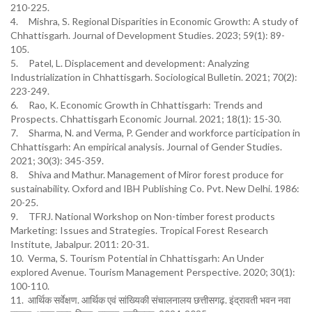
210-225.
4. Mishra, S. Regional Disparities in Economic Growth: A study of
Chhattisgarh. Journal of Development Studies. 2023; 59(1): 89-
105.
5. Patel, L. Displacement and development: Analyzing
Industrialization in Chhattisgarh. Sociological Bulletin. 2021; 70(2):
223-249.
6. Rao, K. Economic Growth in Chhattisgarh: Trends and
Prospects. Chhattisgarh Economic Journal. 2021; 18(1): 15-30.
7. Sharma, N. and Verma, P. Gender and workforce participation in
Chhattisgarh: An empirical analysis. Journal of Gender Studies.
2021; 30(3): 345-359.
8. Shiva and Mathur. Management of Miror forest produce for
sustainability. Oxford and IBH Publishing Co. Pvt. New Delhi. 1986:
20-25.
9. TFRJ. National Workshop on Non-timber forest products
Marketing: Issues and Strategies. Tropical Forest Research
Institute, Jabalpur. 2011: 20-31.
10. Verma, S. Tourism Potential in Chhattisgarh: An Under
explored Avenue. Tourism Management Perspective. 2020; 30(1):
100-110.
11. आर्थिक सर्वेक्षण. आर्थिक एवं सांख्यिकी संचालनालय छत्तीसगढ़. इंद्रावती भवन नवा