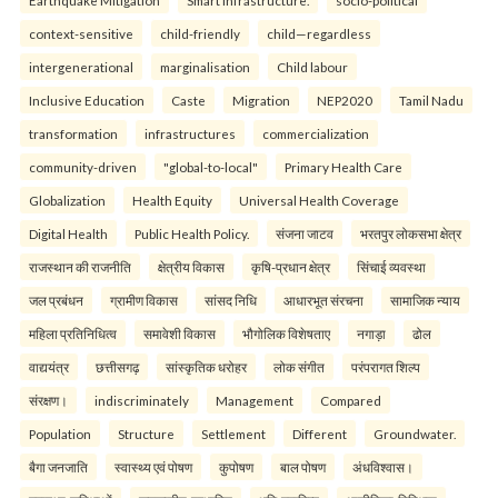
Earthquake Mitigation
Smart Infrastructure.
socio-political
context-sensitive
child-friendly
child—regardless
intergenerational
marginalisation
Child labour
Inclusive Education
Caste
Migration
NEP2020
Tamil Nadu
transformation
infrastructures
commercialization
community-driven
"global-to-local"
Primary Health Care
Globalization
Health Equity
Universal Health Coverage
Digital Health
Public Health Policy.
संजना जाटव
भरतपुर लोकसभा क्षेत्र
राजस्थान की राजनीति
क्षेत्रीय विकास
कृषि-प्रधान क्षेत्र
सिंचाई व्यवस्था
जल प्रबंधन
ग्रामीण विकास
सांसद निधि
आधारभूत संरचना
सामाजिक न्याय
महिला प्रतिनिधित्व
समावेशी विकास
भौगोलिक विशेषताए
नगाड़ा
ढोल
वाद्ययंत्र
छत्तीसगढ़
सांस्कृतिक धरोहर
लोक संगीत
परंपरागत शिल्प
संरक्षण।
indiscriminately
Management
Compared
Population
Structure
Settlement
Different
Groundwater.
बैगा जनजाति
स्वास्थ्य एवं पोषण
कुपोषण
बाल पोषण
अंधविश्वास।