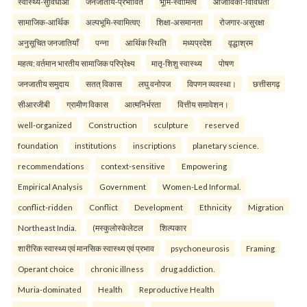
स्वास्थ्य-सुविधाओं
जनजातीय-प्रभावित
भूमि-स्वामित्व
आजीविका-विविधता
सामाजिक-आर्थिक
अल्पभूमि-स्वामित्वए
शिक्षा-असमानता
रोजगार-असुरक्षा
अनुसूचित जनजातियाँ
पन्ना
आर्थिक स्थिति
मध्यप्रदेश
वृद्धाश्रम
महत्व: वर्तमान भारतीय सामाजिक परिप्रेक्ष्य
मातृ-शिशु स्वास्थ्य
पोषण
जनजातीय समुदाय
सतत् विकास
लघु वनोपज
विपणन व्यवस्था।
छत्तीसगढ़
सीआरजीबी
ग्रामीण विकास
आत्मनिर्भरता
वित्तीय समावेशन।
well-organized
Construction
sculpture
reserved
foundation
institutions
inscriptions
planetary science.
recommendations
context-sensitive
Empowering
Empirical Analysis
Government
Women-Led Informal.
conflict-ridden
Conflict
Development
Ethnicity
Migration
Northeast India.
(मस्कुलोस्केलेटल
शिल्पकार
शारीरिक स्वास्थ्य एवं मानसिक स्वास्थ्य एवं प्रभाव
psychoneurosis
Framing
Operant choice
chronic illness
drug addiction.
Muria-dominated
Health
Reproductive Health