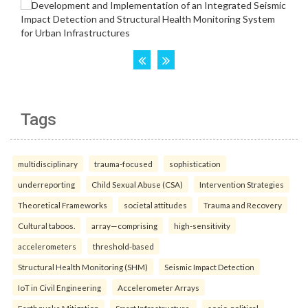
Tags
multidisciplinary
trauma-focused
sophistication
underreporting
Child Sexual Abuse (CSA)
Intervention Strategies
Theoretical Frameworks
societal attitudes
Trauma and Recovery
Cultural taboos.
array—comprising
high-sensitivity
accelerometers
threshold-based
Structural Health Monitoring (SHM)
Seismic Impact Detection
IoT in Civil Engineering
Accelerometer Arrays