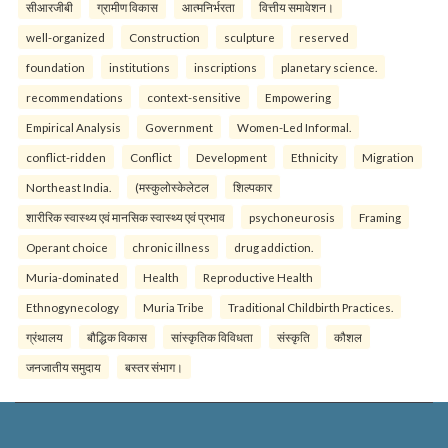
सीआरजीबी
ग्रामीण विकास
आत्मनिर्भरता
वित्तीय समावेशन।
well-organized
Construction
sculpture
reserved
foundation
institutions
inscriptions
planetary science.
recommendations
context-sensitive
Empowering
Empirical Analysis
Government
Women-Led Informal.
conflict-ridden
Conflict
Development
Ethnicity
Migration
Northeast India.
(मस्कुलोस्केलेटल
शिल्पकार
शारीरिक स्वास्थ्य एवं मानसिक स्वास्थ्य एवं प्रभाव
psychoneurosis
Framing
Operant choice
chronic illness
drug addiction.
Muria-dominated
Health
Reproductive Health
Ethnogynecology
Muria Tribe
Traditional Childbirth Practices.
ग्रंथालय
बौद्धिक विकास
सांस्कृतिक विविधता
संस्कृति
कौशल
जनजातीय समुदाय
बस्तर संभाग।