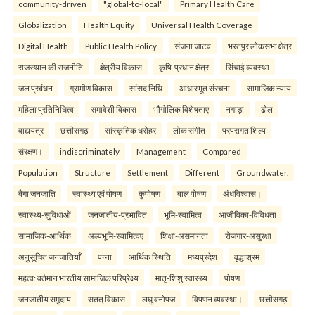
community-driven
"global-to-local"
Primary Health Care
Globalization
Health Equity
Universal Health Coverage
Digital Health
Public Health Policy.
संजना जाटव
भरतपुर लोकसभा क्षेत्र
राजस्थान की राजनीति
क्षेत्रीय विकास
कृषि-प्रधान क्षेत्र
सिंचाई व्यवस्था
जल प्रबंधन
ग्रामीण विकास
सांसद निधि
आधारभूत संरचना
सामाजिक न्याय
महिला प्रतिनिधित्व
समावेशी विकास
भौगोलिक विशेषताए
नगाड़ा
ढोल
वाद्ययंत्र
छत्तीसगढ़
सांस्कृतिक धरोहर
लोक संगीत
परंपरागत शिल्प
संरक्षण।
indiscriminately
Management
Compared
Population
Structure
Settlement
Different
Groundwater.
बैगा जनजाति
स्वास्थ्य एवं पोषण
कुपोषण
बाल पोषण
अंधविश्वास।
स्वास्थ्य-सुविधाओं
जनजातीय-प्रभावित
भूमि-स्वामित्व
आजीविका-विविधता
सामाजिक-आर्थिक
अल्पभूमि-स्वामित्वए
शिक्षा-असमानता
रोजगार-असुरक्षा
अनुसूचित जनजातियाँ
पन्ना
आर्थिक स्थिति
मध्यप्रदेश
वृद्धाश्रम
महत्व: वर्तमान भारतीय सामाजिक परिप्रेक्ष्य
मातृ-शिशु स्वास्थ्य
पोषण
जनजातीय समुदाय
सतत् विकास
लघु वनोपज
विपणन व्यवस्था।
छत्तीसगढ़