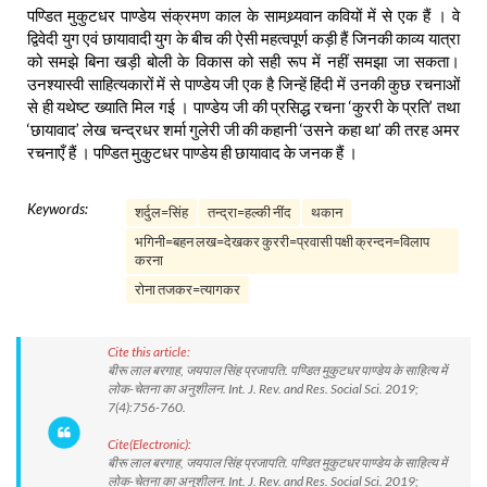
पण्डित मुकुटधर पाण्डेय संक्रमण काल के सामथ्र्यवान कवियों में से एक हैं । वे
द्विवेदी युग एवं छायावादी युग के बीच की ऐसी महत्वपूर्ण कड़ी हैं जिनकी काव्य यात्रा
को समझे बिना खड़ी बोली के विकास को सही रूप में नहीं समझा जा सकता।
उनश्यास्वी साहित्यकारों में से पाण्डेय जी एक है जिन्हें हिंदी में उनकी कुछ रचनाओं
से ही यथेष्ट ख्याति मिल गई । पाण्डेय जी की प्रसिद्ध रचना ‘कुररी के प्रति’ तथा
‘छायावाद’ लेख चन्द्रधर शर्मा गुलेरी जी की कहानी ‘उसने कहा था’ की तरह अमर
रचनाएँ हैं । पण्डित मुकुटधर पाण्डेय ही छायावाद के जनक हैं ।
Keywords:
शर्दुल=सिंह
तन्द्रा=हल्की नींद
थकान
भगिनी=बहन लख=देखकर कुररी=प्रवासी पक्षी क्रन्दन=विलाप
करना
रोना तजकर=त्यागकर
Cite this article:
बीरू लाल बरगाह, जयपाल सिंह प्रजापति. पण्डित मुकुटधर पाण्डेय के साहित्य में
लोक-चेतना का अनुशीलन. Int. J. Rev. and Res. Social Sci. 2019;
7(4):756-760.
Cite(Electronic):
बीरू लाल बरगाह, जयपाल सिंह प्रजापति. पण्डित मुकुटधर पाण्डेय के साहित्य में
लोक-चेतना का अनुशीलन. Int. J. Rev. and Res. Social Sci. 2019;