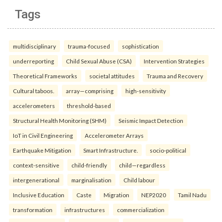
Tags
multidisciplinary
trauma-focused
sophistication
underreporting
Child Sexual Abuse (CSA)
Intervention Strategies
Theoretical Frameworks
societal attitudes
Trauma and Recovery
Cultural taboos.
array—comprising
high-sensitivity
accelerometers
threshold-based
Structural Health Monitoring (SHM)
Seismic Impact Detection
IoT in Civil Engineering
Accelerometer Arrays
Earthquake Mitigation
Smart Infrastructure.
socio-political
context-sensitive
child-friendly
child—regardless
intergenerational
marginalisation
Child labour
Inclusive Education
Caste
Migration
NEP2020
Tamil Nadu
transformation
infrastructures
commercialization