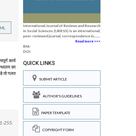
International Journal of Reviews and Research
TML
in Social Sciences (IJRRSS) is an international,
peer-reviewed journal, correspondence in.......
Read more >>>
RNI:
DOI:
ूर्ण कार्य
QUICK LINKS
रन्थालय का
कहे तो गलत
SUBMIT ARTICLE
AUTHOR'S GUIDELINES
PAPER TEMPLATE
51-255.
COPYRIGHT FORM