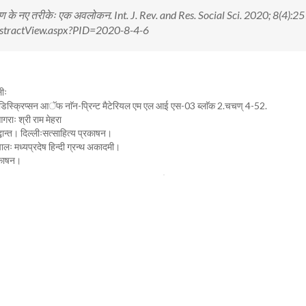
ीकरण के नए तरीकेः एक अवलोकन. Int. J. Rev. and Res. Social Sci. 2020; 8(4):
n/AbstractView.aspx?PID=2020-8-4-6
ीः
डिस्क्रिप्सन आॅफ नाॅन-प्रिन्ट मैटेरियल एम एल आई एस-03 ब्लाॅक 2.चचण् 4-52.
गराः श्री राम मेहरा
ान्त। दिल्लीःसत्साहित्य प्रकाषन।
ः मध्यप्रदेष हिन्दी ग्रन्थ अकादमी।
्रकाषन।