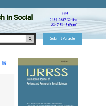
ISSN
h in Social
2454-2687 (Online)
2347-5145 (Print)
Submit Article