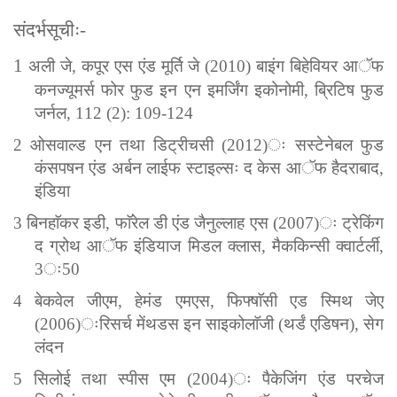
संदर्भसूचीः
-
1
अली
जे
,
कपूर
एस
एंड
मूर्ति
जे
(2010)
बाइंग
बिहेवियर
आॅफ
कनज्यूमर्स
फोर
फुड
इन
एन
इमर्जिंग
इकोनोमी
,
ब्रिटिष
फुड
जर्नल
, 112 (2): 109-124
2
ओसवाल्ड
एन
तथा
डिट्रीचसी
(2012)
ः
सस्टेनेबल
फुड
कंसपषन
एंड
अर्बन
लाईफ
स्टाइल्सः
द
केस
आॅफ
हैदराबाद
,
इंडिया
3
बिनहाॅकर
इडी
,
फाॅरेल
डी
एंड
जैनुल्लाह
एस
(2007)
ः
ट्रेकिंग
द
ग्रोथ
आॅफ
इंडियाज
मिडल
क्लास
,
मैककिन्सी
क्वार्टर्ली
,
3
ः
50
4
बेकवेल
जीएम
,
हेमंड
एमएस
,
फिफ्षाॅसी
एड
स्मिथ
जेए
(2006)
ःरिसर्च
मेंथडस
इन
साइकोलाॅजी
(
थर्डं
एडिषन
),
सेग
लंदन
5
सिलोई
तथा
स्पीस
एम
(2004)
ः
पैकेजिंग
एंड
परचेज