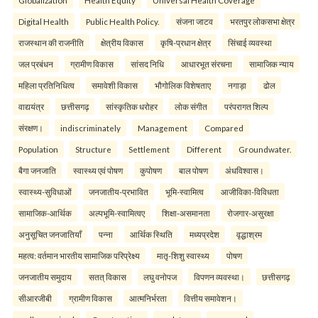
Globalization
Health Equity
Universal Health Coverage
Digital Health
Public Health Policy.
संजना जाटव
भरतपुर लोकसभा क्षेत्र
राजस्थान की राजनीति
क्षेत्रीय विकास
कृषि-प्रधान क्षेत्र
सिंचाई व्यवस्था
जल प्रबंधन
ग्रामीण विकास
सांसद निधि
आधारभूत संरचना
सामाजिक न्याय
महिला प्रतिनिधित्व
समावेशी विकास
भौगोलिक विशेषताए
नगाड़ा
ढोल
वाद्ययंत्र
छत्तीसगढ़
सांस्कृतिक धरोहर
लोक संगीत
परंपरागत शिल्प
संरक्षण।
indiscriminately
Management
Compared
Population
Structure
Settlement
Different
Groundwater.
बैगा जनजाति
स्वास्थ्य एवं पोषण
कुपोषण
बाल पोषण
अंधविश्वास।
स्वास्थ्य-सुविधाओं
जनजातीय-प्रभावित
भूमि-स्वामित्व
आजीविका-विविधता
सामाजिक-आर्थिक
अल्पभूमि-स्वामित्वए
शिक्षा-असमानता
रोजगार-असुरक्षा
अनुसूचित जनजातियाँ
पन्ना
आर्थिक स्थिति
मध्यप्रदेश
वृद्धाश्रम
महत्व: वर्तमान भारतीय सामाजिक परिप्रेक्ष्य
मातृ-शिशु स्वास्थ्य
पोषण
जनजातीय समुदाय
सतत् विकास
लघु वनोपज
विपणन व्यवस्था।
छत्तीसगढ़
सीआरजीबी
ग्रामीण विकास
आत्मनिर्भरता
वित्तीय समावेशन।