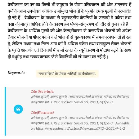
वैष्वीकरण का प्रभाव किसी भी समुदाय के पोषण परिवत्र्तन की ओर अग्रसर हैं
क्योकि आज उपभोक्ता अधिक उर्जायुक्त भोजनों के प्रयोगात्मक मूल्यों से प्रभावित
हो रहे हैं। वैष्वीकरण के माध्यम से बहुराष्ट्रीय कंपनियों के उत्पादो में षर्करा तथा
वसा की मात्रा अधिक होने के कारण हम पोषण-संक्रमण की दौर से गुजर रहें है।
वैष्वीकरण के आर्थिक मूल्यों की ओर केन्द्रीकरण से पारम्परिक भोजनों की अपेक्षा
तैयार भोजनों या षीध्र पकने वाले भोजनों से गृहव्यवस्था में समय प्रबंधन तो हो रहा
है, लेकिन मध्यम तथा निम्न आय वर्ग में अधिक षर्करा तथा वसायुक्त तैयार भोजनों
के प्रति आकर्षण एवं दिनचर्या में उर्जा खपत के न्यूनीकरण से मोटापा बढ़ने के साथ
ही मधुमेह तथा उच्चरक्तचाप जैसे बिमारियों की संभावना बढ़ रही है।
Keywords:
नगरवासियों के पोषक-गतिकी पर वैष्वीकरण.
Cite this article:
अनिता कुमारी, अरुणा कुमारी. छपरा नगरवासियों के पोषक-गतिकी पर वैष्वीकरण
का प्रभाव. Int. J. Rev. and Res. Social Sci. 2021; 9(1):6-8.
Cite(Electronic):
अनिता कुमारी, अरुणा कुमारी. छपरा नगरवासियों के पोषक-गतिकी पर वैष्वीकरण
का प्रभाव. Int. J. Rev. and Res. Social Sci. 2021; 9(1):6-8. Available
on: https://ijrrssonline.in/AbstractView.aspx?PID=2021-9-1-2