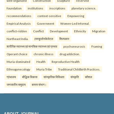
well-organized
Construction
sculpture
reserved
foundation
institutions
inscriptions
planetary science.
recommendations
context-sensitive
Empowering
Empirical Analysis
Government
Women-Led Informal.
conflict-ridden
Conflict
Development
Ethnicity
Migration
Northeast India.
(मस्कुलोस्केलेटल
शिल्पकार
शारीरिक स्वास्थ्य एवं मानसिक स्वास्थ्य एवं प्रभाव
psychoneurosis
Framing
Operant choice
chronic illness
drug addiction.
Muria-dominated
Health
Reproductive Health
Ethnogynecology
Muria Tribe
Traditional Childbirth Practices.
ग्रंथालय
बौद्धिक विकास
सांस्कृतिक विविधता
संस्कृति
कौशल
जनजातीय समुदाय
बस्तर संभाग।
ABOUT JOURNAL