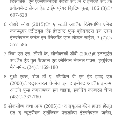
डिसीजंसः
एन
एक्सपलेनेटरी
स्टडी
आॅन
द
इम्पैक्ट
आॅफ
इंवोल्वमेंन्ट
लेवल
ऐड
टाईम
प्रेषर
ब्रिटिष
फुड
, 106 (8)
ः
607-628
6
दोहारे
स्नेहा
(2015)
ः
ए
स्टडी
आॅफ
रिलेषनषिप
एमिड
कनज्यूमर
एटीट्यूड
एंड
इंस्टान्ट
फुड
प्रोडक्टस
इन
उद्यम
इंटरनेषनल
जर्नल
इन
मैनेजमेंट
एण्ड
सोशल
साईस
, 3 (7)
ः
557-586
7
किम
एस
एस
,
लीसी
के
,
लोनोवस्की
डीबी
(2003)
द
इन्फ्लूएंस
आॅफ
एंड
पुल
फैक्टर्स
एट
कोरियन
नेषनल
पाक्र्स
,
ट्यूरिज्म
मैनेजमेंन्ट
(24)
ः
169-180
8
गुओ
एक्स
,
रोज
टी
ए
,
पाॅपकिन
बी
एम
एंड
झााई
एफ
(2000)
ःस्ट्रक्चरल
चेन्जेज
इन
द
इम्पेक्ट
आॅफ
इन्कम
आॅन
फुड
कमसम्पषन
इन
चाइना
,
इकोडेव
कल्चरल
चेन्ज
(48)
ः
737-760
9
डोकसीण्म
तथा
अन्य
(2005)
ः
द
ड्यूअल
र्बउेन
हाउस
होल्उ
एंड
द
न्यूट्रीषन
ट्रांजिषन
पैराडाॅक्स
इंटरनेषलन
जर्नल
,