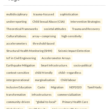
multidisciplinary
trauma-focused
sophistication
underreporting
Child Sexual Abuse (CSA)
Intervention Strategies
Theoretical Frameworks
societal attitudes
Trauma and Recovery
Cultural taboos.
array—comprising
high-sensitivity
accelerometers
threshold-based
Structural Health Monitoring (SHM)
Seismic Impact Detection
IoT in Civil Engineering
Accelerometer Arrays
Earthquake Mitigation
Smart Infrastructure.
socio-political
context-sensitive
child-friendly
child—regardless
intergenerational
marginalisation
Child labour
Inclusive Education
Caste
Migration
NEP2020
Tamil Nadu
transformation
infrastructures
commercialization
community-driven
"global-to-local"
Primary Health Care