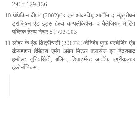
29
ः
129-136
10
पाॅपकिन
बीएम
(2002)
ः
एन
ओबरवियू
आॅन
द
न्यूट्रीषन
ट्रांजिषन
एंड
इट्स
हेल्थ
कम्पलीकेषंसः
द
बैलेजियम
मीटिंग
पब्लिक
हेल्थ
नेचर
5
ः
93-103
11
लोहर
के
एंड
डिट्रीचसी
(2007)
ःचेन्जिंग
फुड
परचेजिंग
एंड
कंसम्पषन
हेबिटस
एमंग
अर्बन
मिडल
क्लासेज
इन
हैदराबाद
हम्बोल्ट
यूनिवर्सिटी
,
बर्लिन
,
डिपाटमेंन्ट
आॅफ
एग्रीकल्चर
इकोनाँमिक्स।