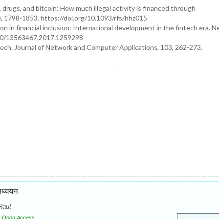
ex, drugs, and bitcoin: How much illegal activity is financed through
), 1798-1853. https://doi.org/10.1093/rfs/hhz015
ion in financial inclusion: International development in the fintech era. 
.1080/13563467.2017.1259298
nTech. Journal of Network and Computer Applications, 103, 262-273.
अध्ययन
Raut
Open Access