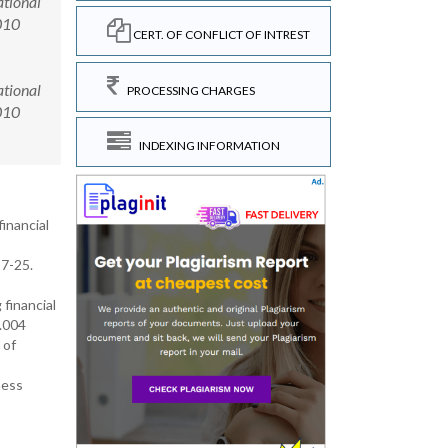
ational
010
CERT. OF CONFLICT OF INTREST
ational
PROCESSING CHARGES
0010
INDEXING INFORMATION
financial
 7-25.
financial
2.004
 of
ness