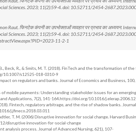
on Raut. फिनटेक कंपनी का उपभोक्ताओं व्यवहार पर प्रभाव का अध्ययन. Intern
Social Sciences. 2023; 11(2):59-4. doi: 10.52711/2454-2687.2023.00
on Raut. फिनटेक कंपनी का उपभोक्ताओं व्यवहार पर प्रभाव का अध्ययन. Intern
Social Sciences. 2023; 11(2):59-4. doi: 10.52711/2454-2687.2023.0
n/AbstractView.aspx?PID=2023-11-2-1
B., Beck, R., & Smits, M. T. (2018). FinTech and the transformation of the 
.org/10.1007/s12525-018-0310-9
mpact on regulators and banks. Journal of Economics and Business, 100,
s of mobile payments: Understanding stakeholder issues for an emerging 
nd Applications, 7(2), 141-164.https://doi.org/10.1016/j.elerap.2006.1
018). Fintech, regulatory arbitrage, and the rise of shadow banks. Journal
.1016/j.jfineco.2018.03.011
dtler, T. M. (2006) Disruptive innovation for social change. Harvard Busi
/12/disruptive innovation-for-social-change
ent analysis process. Journal of Advanced Nursing, 621), 107-