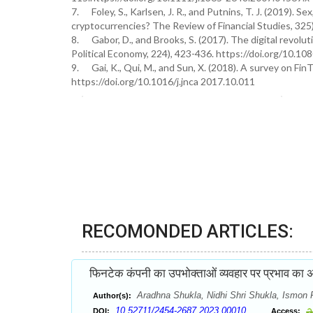
7. Foley, S., Karlsen, J. R., and Putnins, T. J. (2019). S
cryptocurrencies? The Review of Financial Studies, 325
8. Gabor, D., and Brooks, S. (2017). The digital revolut
Political Economy, 224), 423-436. https://doi.org/10
9. Gai, K., Qui, M., and Sun, X. (2018). A survey on Fi
https://doi.org/10.1016/j.jnca 2017.10.011
RECOMONDED ARTICLES:
फिनटेक कंपनी का उपभोक्ताओं व्यवहार पर प्रभाव का 
Aradhna Shukla, Nidhi Shri Shukla, Ismon 
Author(s):
10.52711/2454-2687.2023.00010
DOI:
Access: