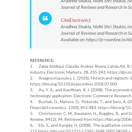
Aradhna Shukla, Nidhi Shri Shukla, Ism
Journal of Reviews and Research in 
Cite(Electronic):
Aradhna Shukla, Nidhi Shri Shukla, Ism
Journal of Reviews and Research in 
Available on: https://ijrrssonline.i
REFERENCE:
1. Zakia Siddiqui, Claudio Andres Rivera, Latvia Alt, R. 
industry. Electronic Markets, 28, 235-243. https://doi
2. Anagnostopoulos, L. (2018). Fintech and regtech: I
https://doi.org/10.1016/j.jeconbus 2018.07.003
3. Au, Y. A., and Kauffman, R. J. (2008). The economic
technology application. Electronic Commerce Research a
4. Buchak, G., Matvos, G., Piskorski, T., and Seru, A. (2
Financial Economics, 1303), 453-483. https://doi.org/10
5. Christensen, C. M., Baumann, H., Ruggles, R., and Sa
Review, 8412), 94. Retrieved from https://hbr.org/2006
6. Elo, S., and Kyngás, H. (2008). The qualitative cont
115.https://doi.org/10.1111/j.1365-2648.2007.04569.x