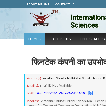
ABOUT JOURNAL
CONTACT US
Internation
Sciences
HOME
PAST ISSUES
EDITORIAL BO
फिनटेक कंपनी का उपभोक्
Author(s):
Aradhna Shukla
,
Nidhi Shri Shukla
,
Ismon R
Email(s):
Email ID Not Available
DOI:
10.52711/2454-2687.2023.00010
Address:
Aradhna Shukla1, Nidhi Shri Shukla1, Ismon
1Asst. Proffessor of Commerce Deprt. Vipra Kala Vani