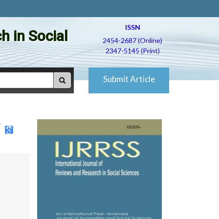
ISSN
h in Social
2454-2687 (Online)
2347-5145 (Print)
Submit Article