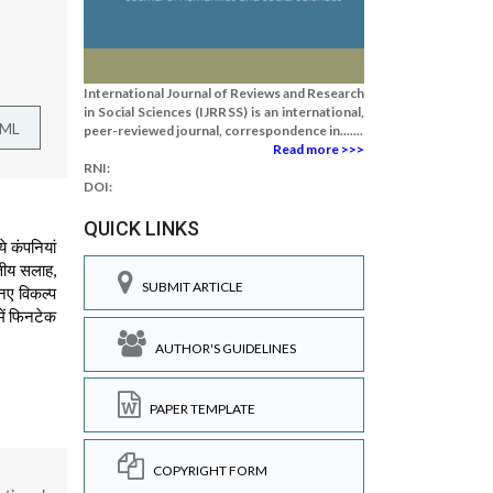
International Journal of Reviews and Research
in Social Sciences (IJRRSS) is an international,
TML
peer-reviewed journal, correspondence in.......
Read more >>>
RNI:
DOI:
QUICK LINKS
 कंपनियां
्तीय सलाह,
SUBMIT ARTICLE
नए विकल्प
में फिनटेक
AUTHOR'S GUIDELINES
PAPER TEMPLATE
COPYRIGHT FORM