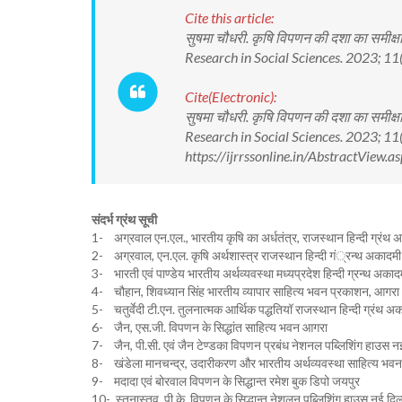
Cite this article:
सुषमा चौधरी. कृषि विपणन की दशा का समीक्षा
Research in Social Sciences. 2023; 
Cite(Electronic):
सुषमा चौधरी. कृषि विपणन की दशा का समीक्षा
Research in Social Sciences. 2023; 
https://ijrrssonline.in/AbstractView
संदर्भ ग्रंथ सूची
1- अग्रवाल एन.एल., भारतीय कृषि का अर्धतंत्र, राजस्थान हिन्दी ग्रंथ 
2- अग्रवाल, एन.एल. कृषि अर्थशास्त्र राजस्थान हिन्दी गं्रन्थ अकादम
3- भारती एवं पाण्डेय भारतीय अर्थव्यवस्था मध्यप्रदेश हिन्दी ग्रन्थ अकाद
4- चौहान, शिवध्यान सिंह भारतीय व्यापार साहित्य भवन प्रकाशन, आगरा
5- चतुर्वेदी टी.एन. तुलनात्मक आर्थिक पद्धतियॉ राजस्थान हिन्दी ग्रंथ 
6- जैन, एस.जी. विपणन के सिद्धांत साहित्य भवन आगरा
7- जैन, पी.सी. एवं जैन टेण्डका विपणन प्रबंध नेशनल पब्लिशिंग हाउस नई
8- खंडेला मानचन्द्र, उदारीकरण और भारतीय अर्थव्यवस्था साहित्य भ
9- मदादा एवं बोरवाल विपणन के सिद्धान्त रमेश बुक डिपो जयपुर
10- स्तनास्तव, पी.के. विपणन के सिद्धान्त नेशलन पब्लिशिंग हाउस नई दिल