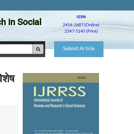
ISSN
h in Social
2454-2687 (Online)
2347-5145 (Print)
Submit Article
िशेष