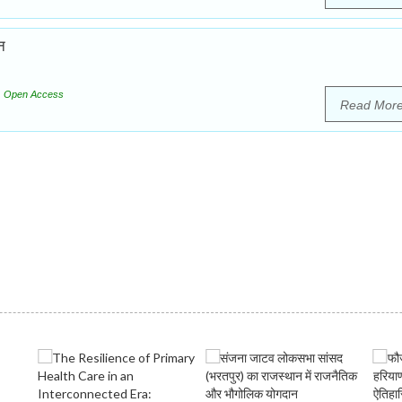
न
Open Access
Read Mor