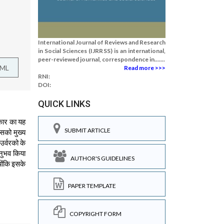
International Journal of Reviews and Research
in Social Sciences (IJRRSS) is an international,
peer-reviewed journal, correspondence in.......
TML
Read more >>>
RNI:
DOI:
QUICK LINKS
कार का यह
SUBMIT ARTICLE
इसको मुख्य
र्वरको के
अनुभव किया
AUTHOR'S GUIDELINES
्योंकि इसके
PAPER TEMPLATE
COPYRIGHT FORM